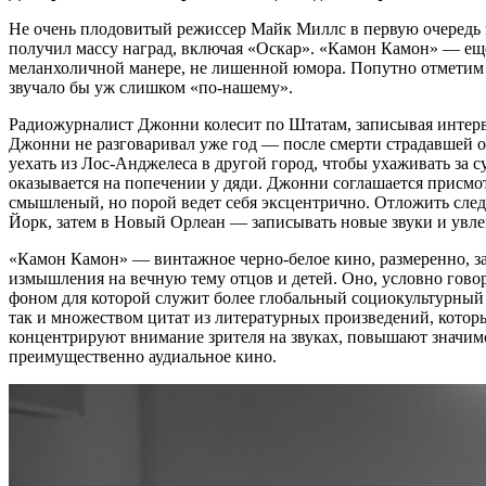
Не очень плодовитый режиссер Майк Миллс в первую очередь
получил массу наград, включая «Оскар». «Камон Камон» — еще 
меланхоличной манере, не лишенной юмора. Попутно отметим у
звучало бы уж слишком «по-нашему».
Радиожурналист Джонни колесит по Штатам, записывая интервь
Джонни не разговаривал уже год — после смерти страдавшей о
уехать из Лос-Анджелеса в другой город, чтобы ухаживать за
оказывается на попечении у дяди. Джонни соглашается присмотр
смышленый, но порой ведет себя эксцентрично. Отложить след
Йорк, затем в Новый Орлеан — записывать новые звуки и увле
«Камон Камон» — винтажное черно-белое кино, размеренно, за
измышления на вечную тему отцов и детей. Оно, условно гово
фоном для которой служит более глобальный социокультурный 
так и множеством цитат из литературных произведений, котор
концентрируют внимание зрителя на звуках, повышают значим
преимущественно аудиальное кино.