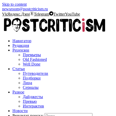
Skip to content
newsroom@postcriticism.ru
Vk
Яндекс.Дзен
Telegram
Twitter
YouTube
Навигатор
Редакция
Рецензии
Премьеры
Old Fashioned
Well Done
Статьи
Путеводители
Подборки
Лица
Сериалы
Разное
Дайджесты
Превью
Интерактив
Новости
Результат поиска: