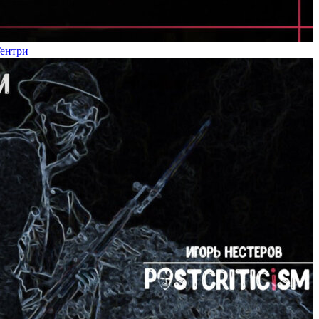
Гентри