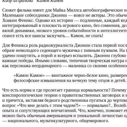
Кадр из фильма “Камон Камон”
Сюжет фильма имеет для Майка Миллса автобиографические но
Маленькие собеседники Джонни — вовсе не актеры. Это обычны
Хоакин Феникс. Однако их истории — подлинные, каждый ведет 
интегрированный в плоскость игрового кино, без сомнения, де
вялой динамики, низкого уровня событийности и интеллигентн
сеансе есть все шансы заскучать… Камон, не спать!
Для Феникса роль радиожурналиста Джонни стала первой посл
образе немолодого седеющего мужичка с пивным пузиком. На п
удачно пошутить, а порой и всерьез вспылить. Джонни глубоко
важные победы. Иными словами, типичная творческая натура 
как персонажа неординарного — мальчика со своими особенно
«Камон Камон» — винтажное черно-белое кино, размеренн
философские измышления на вечную тему отцов и детей.
Что есть норма и где пролегает граница нормальности? Почем
конспирологические теории о правительственных заговорах и 
и прячется, заставляя бедного родственника пугаться до черти
вопрос «Что мне делать с этим чадом?!» — нормально?.. Воле
опыта и сопутствующих впечатлений. Что, конечно, поможет ем
можно быть обычным американцем и уникальной личностью одн
— национального, мультикультурного, общемирового.