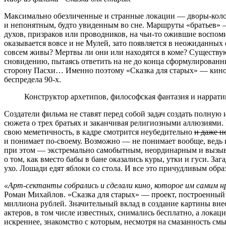
Максимально обезличенные и странные локации — дворы-колод
и непонятным, будто увиденным во сне. Маршруты «братьев» —
духов, призраков или проводников, на чьи-то ожившие воспо
оказывается вовсе и не Мулей, зато появляется в неожиданных 
совсем живы? Мертвы ли они или находятся в коме? Существуют
сновидению, пытаясь ответить на не до конца сформулированные
сторону Пасхи… Именно поэтому «Сказка для старых» — кино с
беспредела 90-х.
Конструктор архетипов, философская фантазия и наррати
Создатели фильма не ставят перед собой задач создать полную 
сюжета о трех братьях и заканчивая религиозными аллюзиями.
свою меметичность, в кадре смотрится неубедительно
и даже н
и понимает по-своему. Возможно — не понимает вообще, ведь
при этом — экстремально самобытным, неординарным и вызыва
о том, как вместо бабы в бане оказались куры, утки и гуси. З
ухо. Лошади едят яблоки со стола. И все это причудливым об
«Арт-сектанты собрались и сделали кино, которое им самим 
Роман Михайлов. «Сказка для старых» — проект, построенный
миллиона рублей. Значительный вклад в создание картины вне
актеров, в том числе известных, снимались бесплатно, а локац
искреннее, знакомство с которым, несмотря на смазанность с