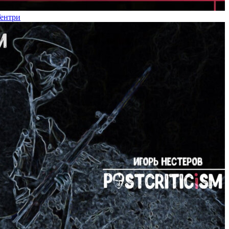
Гентри