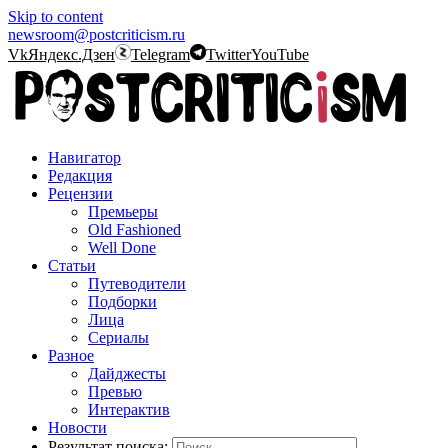
Skip to content
newsroom@postcriticism.ru
Vk
Яндекс.Дзен
Telegram
Twitter
YouTube
Навигатор
Редакция
Рецензии
Премьеры
Old Fashioned
Well Done
Статьи
Путеводители
Подборки
Лица
Сериалы
Разное
Дайджесты
Превью
Интерактив
Новости
Результат поиска: