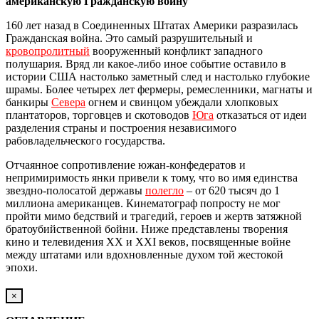
американскую Гражданскую войну
160 лет назад в Соединенных Штатах Америки разразилась
Гражданская война. Это самый разрушительный и
кровопролитный
вооруженный конфликт западного
полушария. Вряд ли какое-либо иное событие оставило в
истории США настолько заметный след и настолько глубокие
шрамы. Более четырех лет фермеры, ремесленники, магнаты и
банкиры
Севера
огнем и свинцом убеждали хлопковых
плантаторов, торговцев и скотоводов
Юга
отказаться от идеи
разделения страны и построения независимого
рабовладельческого государства.
Отчаянное сопротивление южан-конфедератов и
непримиримость янки привели к тому, что во имя единства
звездно-полосатой державы
полегло
– от 620 тысяч до 1
миллиона американцев. Кинематограф попросту не мог
пройти мимо бедствий и трагедий, героев и жертв затяжной
братоубийственной бойни. Ниже представлены творения
кино и телевидения XX и XXI веков, посвященные войне
между штатами или вдохновленные духом той жестокой
эпохи.
×