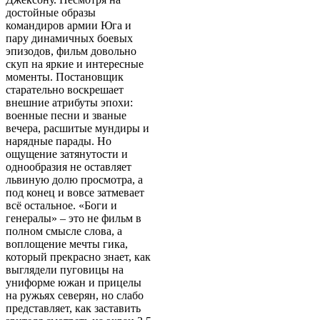
достойные образы
командиров армии Юга и
пару динамичных боевых
эпизодов, фильм довольно
скуп на яркие и интересные
моменты. Постановщик
старательно воскрешает
внешние атрибуты эпохи:
военные песни и званые
вечера, расшитые мундиры и
нарядные парады. Но
ощущение затянутости и
однообразия не оставляет
львиную долю просмотра, а
под конец и вовсе затмевает
всё остальное. «Боги и
генералы» – это не фильм в
полном смысле слова, а
воплощение мечты гика,
который прекрасно знает, как
выглядели пуговицы на
униформе южан и прицелы
на ружьях северян, но слабо
представляет, как заставить