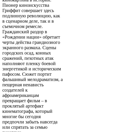
Пионер киноискусства
Гриффит совершает здесь
подлинную революцию, как
в сценарном деле, так и в
съемочном ремесле.
Гражданский раздор в
«Рождении нации» обретает
черты действа грандиозного
экранного размаха. Сцены
городских осад, конных
сражений, пехотных атак
наполняют пленку боевой
энергетикой и историческим
пафосом. Сюжет портит
фальшивый мелодраматизм, а
пещерная ненависть
создателей к
афроамериканцам
превращает фильм – в
проклятый артефакт
кинематографа, который
многие бы сегодня
предпочли забыть навсегда
или спрятать за семью