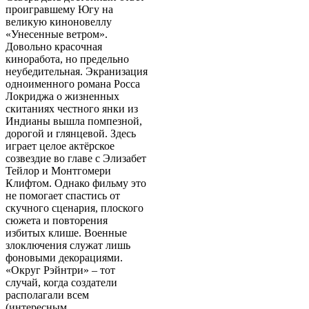
проигравшему Югу на
великую киноновеллу
«Унесенные ветром».
Довольно красочная
киноработа, но предельно
неубедительная. Экранизация
одноименного романа Росса
Локриджа о жизненных
скитаниях честного янки из
Индианы вышла помпезной,
дорогой и глянцевой. Здесь
играет целое актёрское
созвездие во главе с Элизабет
Тейлор и Монтгомери
Клифтом. Однако фильму это
не помогает спастись от
скучного сценария, плоского
сюжета и повторения
избитых клише. Военные
злоключения служат лишь
фоновыми декорациями.
«Округ Рэйнтри» – тот
случай, когда создатели
располагали всем
(интересным