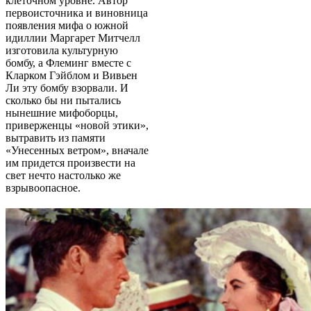
клеточном уровне. Автор
первоисточника и виновница
появления мифа о южной
идиллии Маргарет Митчелл
изготовила культурную
бомбу, а Флеминг вместе с
Кларком Гэйблом и Вивьен
Ли эту бомбу взорвали. И
сколько бы ни пытались
нынешние мифоборцы,
приверженцы «новой этики»,
вытравить из памяти
«Унесенных ветром», вначале
им придется произвести на
свет нечто настолько же
взрывоопасное.