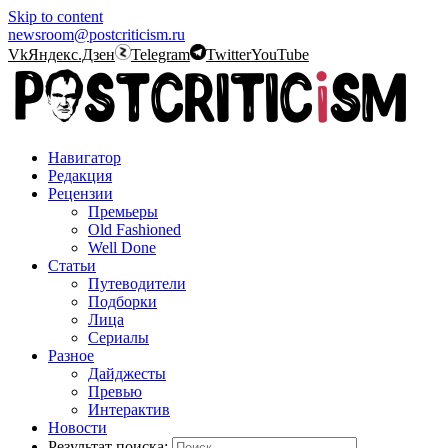
Skip to content
newsroom@postcriticism.ru
Vk
Яндекс.Дзен
Telegram
Twitter
YouTube
Навигатор
Редакция
Рецензии
Премьеры
Old Fashioned
Well Done
Статьи
Путеводители
Подборки
Лица
Сериалы
Разное
Дайджесты
Превью
Интерактив
Новости
Результат поиска: