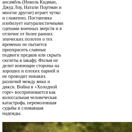
ансамбль (Николь Кидман,
Джуд Лоу, Натали Портман и
многие другие) играет чутко
и слаженно. Постановка
изобилует натуралистичными
сценами военных зверств и в
отличие от более ранних
эпических полотен о тех
временах не пытается
приукрасить славные
подвиги предков или скрыть
скелеты в шкафу. Фильм не
делит воюющие стороны на
хороших и плохих парней и
не проводит никаких
различий между янки и
дикси. Война в «Холодной
горе» воспринимается как
колоссальная человеческая
катастрофа, перемоловшая
судьбы и сломавшая
надежды.