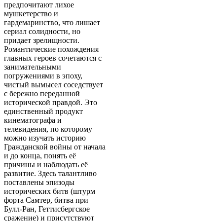
предпочитают лихое
мушкетерство и
гардемаринство, что лишает
сериал солидности, но
придает зрелищности.
Романтические похождения
главных героев сочетаются с
занимательными
погружениями в эпоху,
чистый вымысел соседствует
с бережно переданной
исторической правдой. Это
единственный продукт
кинематографа и
телевидения, по которому
можно изучать историю
Гражданской войны от начала
и до конца, понять её
причины и наблюдать её
развитие. Здесь талантливо
поставлены эпизоды
исторических битв (штурм
форта Самтер, битва при
Булл-Ран, Геттисбергское
сражение) и присутствуют