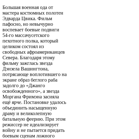
Большая военная ода от
мастера костюмных полотен
Эдварда Цвика. Фильм
пафосно, но невычурно
воспевает боевые подвиги
54-го массачусетского
пехотного полка, который
целиком состоял из
свободных афроамериканцев
Севера. Благодаря этому
фильму зажглась звезда
Дэнзела Вашингтона,
потрясающе воплотившего на
экране образ беглого раба
задолго до «Джанго
освобожденного», а звезда
Моргана Фримэна засияла
ещё ярче. Постановке удалось
объединить насыщенную
драму и великолепную
батальную феерию. При этом
режиссер не идеализирует
войну и не пытается придать
боевым сценам ложного