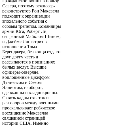
Гражданской войны в пользу
Севера, поэтому режиссер-
реконструктор Рон Максвелл
подходит к экранизации
эпохального события с
особым трепетом. Командиры
армии Юга, Роберт Ли,
сыгранный Майклом Шином,
и Джеймс Лонгстрит в
исполнении Тома
Беренджера, без конца отдают
друг другу честь и
рассыпаются в признаниях
былых заслуг. Высшие
офицеры-северяне,
воплощенные Джеффом
Дэниелсом и Сэмом
Эллиотом, наоборот,
сдержанны и хладнокровны.
Сквозь кадры схваток и
разговоров между военными
проскальзывает ребяческое
восхищение Максвелла
священной страницей
истории США. Именно