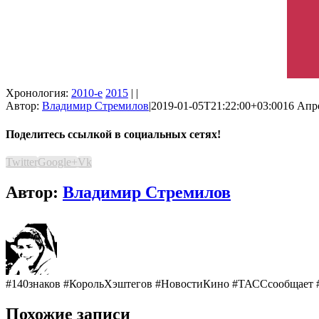
Хронология:
2010-е
2015
| |
Автор:
Владимир Стремилов
|
2019-01-05T21:22:00+03:00
16 Апре
Поделитесь ссылкой в социальных сетях!
Twitter
Google+
Vk
Автор:
Владимир Стремилов
#140знаков #КорольХэштегов #НовостиКино #ТАССсообщает 
Похожие записи