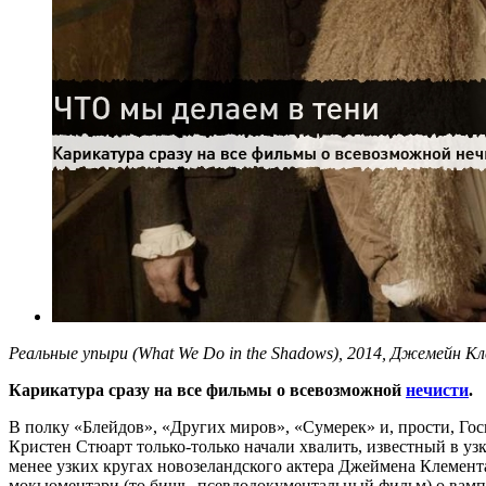
Реальные упыри (What We Do in the Shadows), 2014, Джемейн 
Карикатура сразу на все фильмы о всевозможной
нечисти
.
В полку «Блейдов», «Других миров», «Сумерек» и, прости, Го
Кристен Стюарт только-только начали хвалить, известный в узк
менее узких кругах новозеландского актера Джеймена Клемента
мокьюментари (то бишь, псевдодокументальный фильм) о вампи