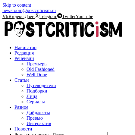
Skip to content
newsroom@postcriticism.ru
Vk
Яндекс.Дзен
Telegram
Twitter
YouTube
Навигатор
Редакция
Рецензии
Премьеры
Old Fashioned
Well Done
Статьи
Путеводители
Подборки
Лица
Сериалы
Разное
Дайджесты
Превью
Интерактив
Новости
Результат поиска: