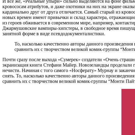
И все же, «Реальные упыри» сильно выделяются на фоне фильм
кровососам атрибутов, и даже охотники на них на экране оказы
кардинально друг от друга отличается. Самый старый из кровосо
новых времен имеют привычки и склад характера, отражающие 
из героев обживается в современном мире, например, контакти
Джармушовские вампиры-хипстеры, в свободное время пишущие
занятной форме в виде псевдодокументалистики.
То, насколько качественно авторы данного произведения 
сравнить их с творчеством великой комик-группы “Монти
Почти сразу после выхода «Сумерек» создатели «Очень страшн
экранизация книги Стефани Майер. Новозеландцы проделали го
нечисти. Начиная с того самого «Носферату» Мурнау и заканч
снять. То, насколько качественно авторы данного произведени
сравнить их с творчеством великой комик-группы “Монти Пайт