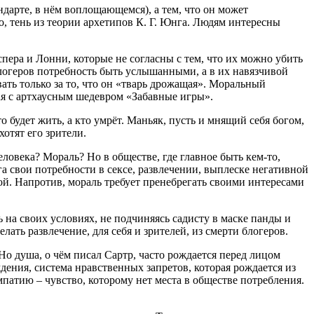
ндарте, в нём воплощающемся), а тем, что он может
ло, тень из теории архетипов К. Г. Юнга. Людям интересны
пера и Лонни, которые не согласны с тем, что их можно убить
блогеров потребность быть услышанными, а в их навязчивой
ать только за то, что он «тварь дрожащая». Моральный
ая с артхаусным шедевром «Забавные игры».
 будет жить, а кто умрёт. Маньяк, пусть и мнящий себя богом,
отят его зрители.
еловека? Мораль? Но в обществе, где главное быть кем-то,
а свои потребности в сексе, развлечении, выплеске негативной
ой. Напротив, мораль требует пренебрегать своими интересами
на своих условиях, не подчиняясь садисту в маске панды и
ть развлечение, для себя и зрителей, из смерти блогеров.
о душа, о чём писал Сартр, часто рождается перед лицом
дения, система нравственных запретов, которая рождается из
мпатию – чувство, которому нет места в обществе потребления.