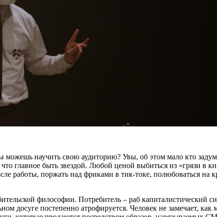
ы можешь научить свою аудиторию? Увы, об этом мало кто задумы
 что главное быть звездой. Любой ценой выбиться из «грязи в кн
сле работы, поржать над фриками в тик-токе, полюбоваться на к
ебительской философии. Потребитель – раб капиталистический с
ьном досуге постепенно атрофируется. Человек не замечает, как
луги, которые продаются посредством образов, навязываемых С