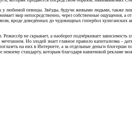
как у любимой певицы. Звёзды, будучи живыми людьми, также ли
нимает мир непосредственно, через собственные ощущения, а от
емизм, вроде доведённых до чудовищных гипербол хулиганских 
ар. Режиссёр не скрывает, а наоборот подчёркивает зависимость з
 мечтанием. Но злодей знает главное правило капитализма – дать
поглазеть на них в Интернете, а за отдельные деньги блогерши п
е некоему стандарту, которым благодаря навязчивой рекламе можн