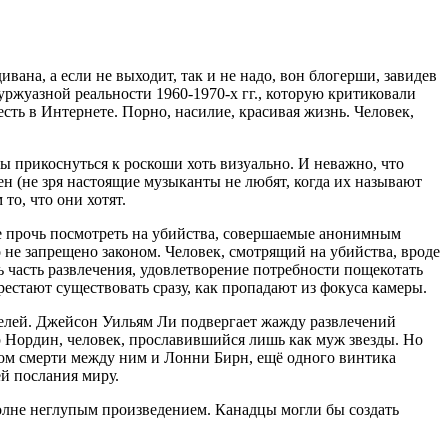
ивана, а если не выходит, так и не надо, вон блогерши, завидев
ржуазной реальности 1960-1970-х гг., которую критиковали
сть в Интернете. Порно, насилие, красивая жизнь. Человек,
бы прикоснуться к роскоши хоть визуально. И неважно, что
ен (не зря настоящие музыканты не любят, когда их называют
то, что они хотят.
не прочь посмотреть на убийства, совершаемые анонимным
о не запрещено законом. Человек, смотрящий на убийства, вроде
ь часть развлечения, удовлетворение потребности пощекотать
рестают существовать сразу, как пропадают из фокуса камеры.
телей. Джейсон Уильям Ли подвергает жажду развлечений
р Нордин, человек, прославившийся лишь как муж звезды. Но
ицом смерти между ним и Лонни Бирн, ещё одного винтика
й послания миру.
вполне неглупым произведением. Канадцы могли бы создать