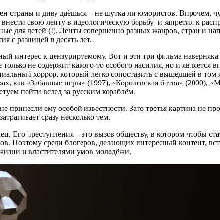
н страны и диву даёшься – не шутка ли юмористов. Впрочем, чу
внести свою лепту в идеологическую борьбу и запретил к расп
ные для детей (!). Ленты совершенно разных жанров, стран и нап
я с разницей в десять лет.
ый интерес к цензурируемому. Вот и эти три фильма наверняка б
 только не содержит какого-то особого насилия, но и является 
оциальный хоррор, который легко сопоставить с вышедшей в том
ах, как «Забавные игры» (1997), «Королевская битва» (2000), «
етуем пойти вслед за русским кораблём.
не принесли ему особой известности. Зато третья картина не п
атрагивает сразу несколько тем.
ц. Его преступления – это вызов обществу, в котором чтобы ст
ов. Поэтому среди блогеров, делающих интересный контент, вст
и жизни и властителями умов молодёжи.