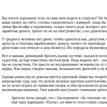
Вы хотите идеальное тело, но вам лень ходить в спортзал? Не бе
ваши money на счёте, готовы совокупиться с камерой, лишь б
левые философы и художники, создал своего рода экспресс-дост
заработав деньги, тратит их не на своё развитие, а на удовлет
У среднего человека нет денег, чтобы одеваться как, допустим
артисты и блогеры зарабатывают деньги, ничего не производя.
артистами или относят к шоу-бизнесу). Их породила мультимеди
Вот и маньяк, решивший бросить вызов системе, оказался пог
садистом, да ещё известных им блогеров. Ведь морали нет – он
бы не соучастник. Он просто не воспринимает человека по ту 
нервы. Как верно говорит маньяк, большинство зрителей и не 
Однако режиссёр не довольствуется критикой общества потре
моральному суду, как это делали великие критики капитализм
он не хочет играть по правилам злодея, в нём просыпается ду
мультимедиа-машины. Они вдвоём выступают главными противн
Зрители легко увидят, что «Эксперимент «За стеклом» не
ещё одну вариацию «Пилы», но вместо этого сняли соци