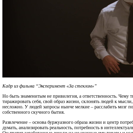
Кадр из фильма “Эксперимент «За стеклом»”
Но быть знаменитым не привилегия, а ответственность. Чему т
тиражировать себя, свой образ жизни, склонять людей к мысли,
несложно. У людей запросы нынче мелкие – расслабить мозг по
собственного скучного бытия.
Развлечение – основа буржуазного образа жизни и центр потр
думать, анализировать реальность, потребность в интеллектуал
Он тратит заработанные деньги на не нужные ему товары и ус