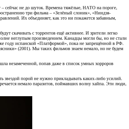
 – сейчас не до шуток. Времена тяжёлые, НАТО на пороге,
ространению три фильма – «Зелёный слоник», «Ниндзя-
равлений. Их объединяет, как это ни покажется забавным,
удут скачивать с торрентов ещё активнее. И зрители легко
вполне неглупым произведением. Канадцы могли бы, но не стали
 же году испанской «Платформой», пока не запрещённой в РФ.
Мясники» (2001). Мы таких фильмов знаем немало, но не будем
рошла незамеченной, попав даже в список умных хорроров
ать звездой порой не нужно прикладывать каких-либо усилий.
речается немало паразитов, поймавших волну хайпа. Эти люди,