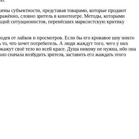
шены субъектности, представая товарами, которые продают
ражённо, словно зритель в кинотеатре. Методы, которыми
акций ситуационистов, перенёсших марксистскую критику
лодея от лайков и просмотров. Если бы его кровавое шоу никто
 то, что хочет потребитель. А люди жаждут того, чего у них
окажут своё тело во всей красе. Душа никому не нужна, ибо она
о сначала возбудить зрителя, заставить его жаждать этого