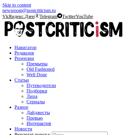
Skip to content
newsroom@postcriticism.ru
Vk
Яндекс.Дзен
Telegram
Twitter
YouTube
Навигатор
Редакция
Рецензии
Премьеры
Old Fashioned
Well Done
Статьи
Путеводители
Подборки
Лица
Сериалы
Разное
Дайджесты
Превью
Интерактив
Новости
Результат поиска: