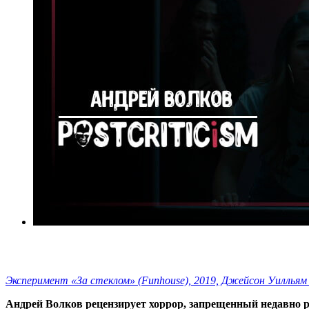
Эксперимент «За стеклом» (Funhouse), 2019, Джейсон Уилльям
Андрей Волков рецензирует хоррор, запрещенный недавно 