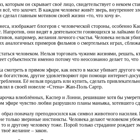
з, которым он скрывает своё лицо, свидетельствует о некоем ста
 всё, что захочет. В каждом человеке живёт зверь, внутреннее з
и сделал главным мотивом своей жизни «то, что хочу я».
еса, изображает блогеров с человеческой стороны, особенно Кас
ют. Напротив, они видят в деятельности гоняющихся за лайками 
ивов, например, желания личного счастья. Человека нельзя убив
гих аналогичных примеров фильмов о смертельных играх, сближ
аться человеком. Нельзя торговать чужими жизнями, решать, кто
т субъектности именно потому что неосознанно делает то, что х
а смотреть в прямом эфире, как некто в маске убивает другого ч
и богатством, другие удовлетворяют при помощи интернет-досуг
ребления. Её нельзя продать или купить, сделать привлекательн
аявлял в своей новелле «Стена» Жан-Поль Сартр.
рочка влюблённых, Каспер и Лонни, решившие хотя бы умереть 
эфире чувство любви разрушило планы маньяка, хотевшего сдела
образ поначалу преподносился как символ животного насилия. Н
не только звериные инстинкты. Человека делают человеком убеж
 то и другому человеку тоже. Порой только страдание рождает э
 твоё желание – закон.