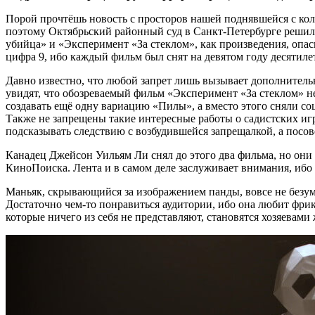
Порой прочтёшь новость с просторов нашей поднявшейся с коле
поэтому Октябрьский районный суд в Санкт-Петербурге решил 
убийца» и «Эксперимент «За стеклом», как произведения, опас
цифра 9, ибо каждый фильм был снят на девятом году десятилети
Давно известно, что любой запрет лишь вызывает дополнительн
увидят, что обозреваемый фильм «Эксперимент «За стеклом» не
создавать ещё одну вариацию «Пилы», а вместо этого сняли с
Также не запрещены такие интересные работы о садистских игр
подсказывать следствию с возбудившейся запрещалкой, а посов
Канадец Джейсон Уильям Ли снял до этого два фильма, но они 
КиноПоиска. Лента и в самом деле заслуживает внимания, ибо з
Маньяк, скрывающийся за изображением панды, вовсе не безуме
Достаточно чем-то понравиться аудитории, ибо она любит фрик
которые ничего из себя не представляют, становятся хозяевам