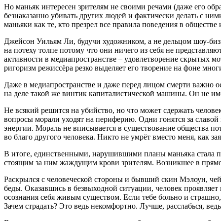
Но маньяк интересен зрителям не своими речами (даже его обра
безнаказанно убивать других людей и фактически делать с ними
маньяки как те, кто презрел все правила поведения в обществе 
Джейсон Уильям Ли, будучи художником, а не дельцом шоу-бизн
на потеху толпе потому что они ничего из себя не представля
активности в медиапространстве – удовлетворение скрытых мот
ригоризм режиссёра резко выделяет его творение на фоне мно
Даже в медиапространстве и даже перед лицом смерти важно ост
на деле такой же винтик капиталистической машины. Он не имее
Не всякий решится на убийство, но что может сдержать человек
вопросы морали уходят на периферию. Одни гонятся за славой 
энергии. Мораль не вписывается в существование общества пот
во благо другого человека. Никто не умрёт вместо меня, как з
В итоге, единственными, нарушившими планы маньяка стала па
стоящим за ним жаждущим крови зрителям. Возникшее в прямом 
Раскрылся с человеческой стороны и бывший скин Мэлоун, чей 
беды. Оказавшись в безвыходной ситуации, человек проявляет 
осознания себя живым существом. Если тебе больно и страшно,
Зачем страдать? Это ведь некомфортно. Лучше, расслабься, ведь