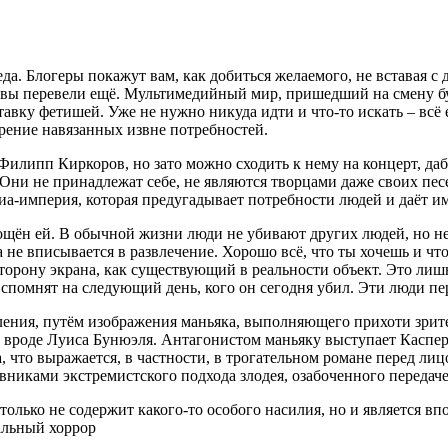
да. Блогеры покажут вам, как добиться желаемого, не вставая с д
ы вы перевели ещё. Мультимедийный мир, пришедший на смену бу
авку фетишей. Уже не нужно никуда идти и что-то искать – всё е
ворение навязанных извне потребностей.
, Филипп Киркоров, но зато можно сходить к нему на концерт, да
 Они не принадлежат себе, не являются творцами даже своих пес
а-империя, которая предугадывает потребности людей и даёт им 
лощён ей. В обычной жизни люди не убивают других людей, но 
а не вписывается в развлечение. Хорошо всё, что ты хочешь и чт
сторону экрана, как существующий в реальности объект. Это лиш
вспомнят на следующий день, кого он сегодня убил. Эти люди пе
бления, путём изображения маньяка, выполняющего прихоти зри
а, вроде Луиса Бунюэля. Антагонистом маньяку выступает Каспе
ша, что выражается, в частности, в трогательном романе перед л
иками экстремистского подхода злодея, озабоченного передаче
 только не содержит какого-то особого насилия, но и является 
альный хоррор