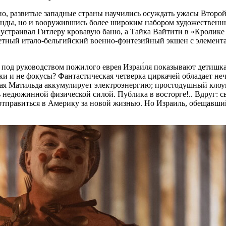
но, развитые западные страны научились осуждать ужасы Второ
анды, но и вооружившись более широким набором художественн
 устраивал Гитлеру кровавую баню, а Тайка Вайтити в «Кролике 
тный итало-бельгийский военно-фэнтезийный экшен с элемент
под руководством пожилого еврея Израи́ля показывают детишка
ки и не фокусы? Фантастическая четверка циркачей обладает н
ьная Матильда аккумулирует электроэнергию; простодушный кло
недюжинной физической силой. Публика в восторге!.. Вдруг: св
правиться в Америку за новой жизнью. Но Израиль, обещавший в