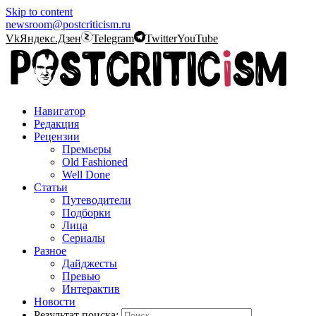
Skip to content
newsroom@postcriticism.ru
Vk
Яндекс.Дзен
Telegram
Twitter
YouTube
Навигатор
Редакция
Рецензии
Премьеры
Old Fashioned
Well Done
Статьи
Путеводители
Подборки
Лица
Сериалы
Разное
Дайджесты
Превью
Интерактив
Новости
Результат поиска: