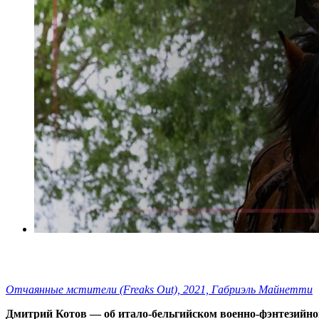
Отчаянные мстители (Freaks Out), 2021, Габриэль Майнетти
Дмитрий Котов — об итало-бельгийском военно-фэнтезийн