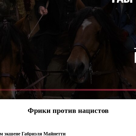
Фрики против нацистов
ом экшене Габриэля Майнетти