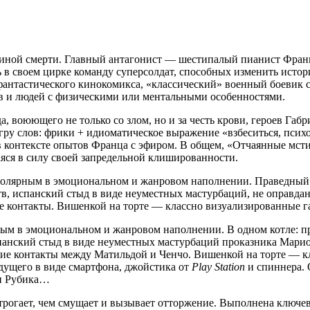
ашиной смерти. Главный антагонист — шестипалый пианист Фран
ь в своем цирке команду суперсолдат, способных изменить истор
фантастического кинокомикса, «классический» военный боевик с
ев и людей с физическими или ментальными особенностями.
а, воюющего не только со злом, но и за честь крови, героев Га
ру слов: фрики + идиоматическое выражение «взбеситься, психов
в контексте опытов Франца с эфиром. В общем, «Отчаянные мсти
ся в силу своей запредельной клишированности.
олярным в эмоциональном и жанровом наполнении. Праведный п
тв, испанский стыд в виде неуместных мастурбаций, не оправда
е контакты. Вишенкой на торте — классно визуализированные
ым в эмоциональном и жанровом наполнении. В одном котле: пр
панский стыд в виде неуместных мастурбаций проказника Марио
ие контакты между Матильдой и Ченчо. Вишенкой на торте — 
ущего в виде смартфона, джойстика от
Play
Station
и спиннера. 
и Рубика…
 трогает, чем смущает и вызывает отторжение. Выполнена ключев