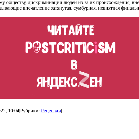
му обществу, дискриминации людей из-за их происхождения, в
зывающие впечатление затянутая, сумбурная, невнятная финальн
22, 10:04
|
Рубрики:
Рецензии
|