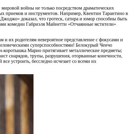
й мировой войны не только посредством драматических
ых приемов и инструментов. Например, Квентин Тарантино в
Джоджо» доказал, что гротеск, сатира и юмор способны быть
ами комедии Габриэля Майнетти «Отчаянные мстители»
м и их родителям невероятное представление с фокусами и
ечеловеческими суперспособностями! Белокурый Ченчо
ун-коротышка Марио притягивает металлические предметы;
ист снарядов, трупы, разрушения, оторванные конечности,
се устроить, бесследно исчезает со всеми их