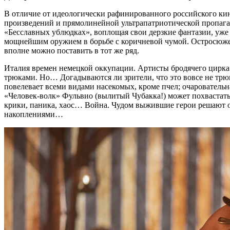
В отличие от идеологически рафинированного российского ки
произведений и прямолинейной ультрапатриотической пропаг
«Бесславных ублюдках», воплощая свои дерзкие фантазии, уже
мощнейшим оружием в борьбе с коричневой чумой. Остросюже
вполне можно поставить в тот же ряд.
Италия времен немецкой оккупации. Артисты бродячего цирка 
трюками. Но… Догадываются ли зрители, что это вовсе не трю
повелевает всеми видами насекомых, кроме пчел; очаровател
«Человек-волк» Фульвио (вылитый Чубакка!) может похвастать 
крики, паника, хаос… Война. Чудом выжившие герои решают от
накоплениями…