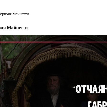
абриэля Майнетти
эля Майнетти