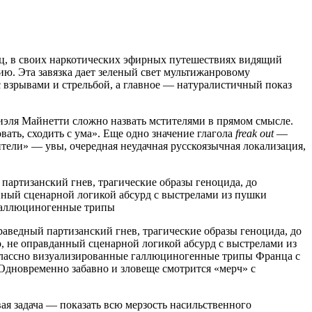
ц, в своих наркотических эфирных путешествиях видящий
ию. Эта завязка дает зеленый свет мультижанровому
 взрывами и стрельбой, а главное — натуралистичный показ
бриэля Майнетти сложно назвать мстителями в прямом смысле.
ать, сходить с ума». Еще одно значение глагола
freak
out
—
тели» — увы, очередная неудачная русскоязычная локализация,
артизанский гнев, трагические образы геноцида, до
нный сценарной логикой абсурд с выстрелами из пушки
 галлюциногенные трипы
аведный партизанский гнев, трагические образы геноцида, до
, не оправданный сценарной логикой абсурд с выстрелами из
классно визуализированные галлюциногенные трипы Франца с
Одновременно забавно и зловеще смотрится «мерч» с
ая задача — показать всю мерзость насильственного