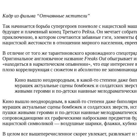
Кадр из фильма “Отчаянные мстители”
Так начинается борьба супергероев поневоле с нацистской м
будущее и плачевный конец Третьего Рейха. Он мечтает собрат
приключению, в котором сочетаются забавные гэги, элементы 
нацистской жестокости в отношении мирного населения, евре
В отличие от того же тарантиновского кровожадного спецотряд
Оригинальное англоязычное название
Freaks
Out
обыгрывает иг
«находиться в наркотическом опьянении», что еще интереснее 
плохо коррелирующая с сюжетом и абсолютно не запоминающая
Кино вышло неоднородным, в какой-то степени даже бип
мурашек актуальные сцены бомбежек и солдатских зверс
живыми героями и по-детски наивные мелодраматически
Кино вышло неоднородным, в какой-то степени даже биполярн
мурашек актуальные сцены бомбежек и солдатских зверств, ис
пушки живыми героями и по-детски наивные мелодраматическ
сопровождающими их графическими набросками предметов буд
нацистской символикой — воздушные шарики, флажки, кубик
В целом все вышеперечисленное скорее увлекает, развлекает и