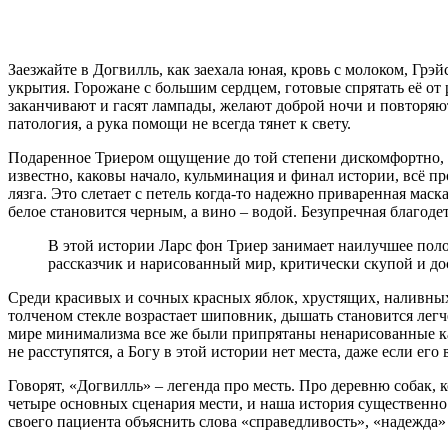
Заезжайте в Догвилль, как заехала юная, кровь с молоком, Грэйс
укрытия. Горожане с большим сердцем, готовые спрятать её от
заканчивают и гасят лампады, желают доброй ночи и повторяют
патология, а рука помощи не всегда тянет к свету.
Подаренное Триером ощущение до той степени дискомфортно, ч
известно, каковы начало, кульминация и финал истории, всё п
лязга. Это слетает с петель когда-то надежно приваренная мас
белое становится черным, а вино – водой. Безупречная благодет
В этой истории Ларс фон Триер занимает наилучшее полож
рассказчик и нарисованный мир, критически скупой и д
Среди красивых и сочных красных яблок, хрустящих, наливных
толченом стекле возрастает шиповник, дышать становится легче
мире минимализма все же были припрятаны ненарисованные канд
не расступятся, а Богу в этой истории нет места, даже если е
Говорят, «Догвилль» – легенда про месть. Про деревню собак,
четыре основных сценария мести, и наша история существенно 
своего пациента объяснить слова «справедливость», «надежда»