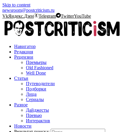
Skip to content
newsroom@postcriticism.ru
Vk
Яндекс.Дзен
Telegram
Twitter
YouTube
Навигатор
Редакция
Рецензии
Премьеры
Old Fashioned
Well Done
Статьи
Путеводители
Подборки
Лица
Сериалы
Разное
Дайджесты
Превью
Интерактив
Новости
Результат поиска: