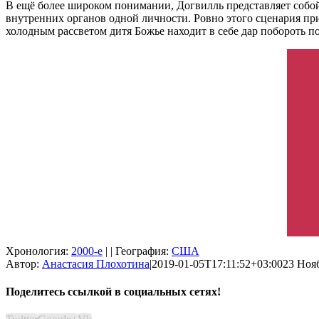
В ещё более широком понимании, Догвилль представляет собо
внутренних органов одной личности. Ровно этого сценария пр
холодным рассветом дитя Божье находит в себе дар побороть 
Хронология:
2000-е
| | География:
США
Автор:
Анастасия Плохотина
|
2019-01-05T17:11:52+03:00
23 Нояб
Поделитесь ссылкой в социальных сетях!