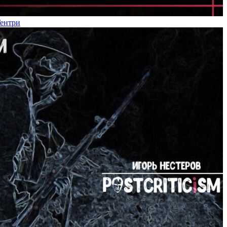
Гентри