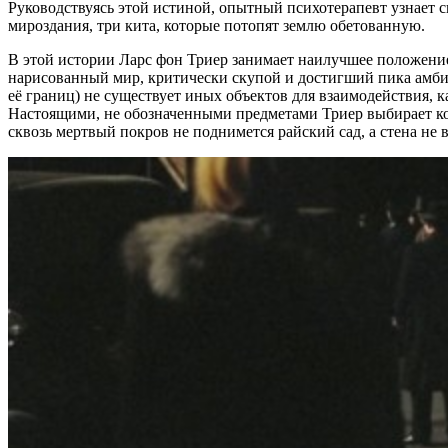
Руководствуясь этой истиной, опытный психотерапевт узнает с
мироздания, три кита, которые потопят землю обетованную.
В этой истории Ларс фон Триер занимает наилучшее положение.
нарисованный мир, критически скупой и достигший пика амбива
её границ) не существует иных объектов для взаимодействия, 
Настоящими, не обозначенными предметами Триер выбирает ко
сквозь мертвый покров не поднимется райский сад, а стена не во