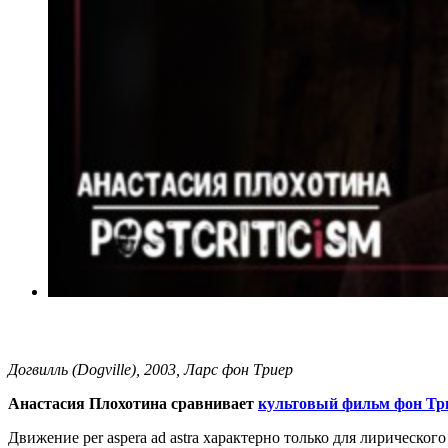
Догвилль (Dogville), 2003, Ларс фон Триер
Анастасия Плохотина сравнивает
культовый фильм фон Тр
Движение per aspera ad astra характерно только для лирическог