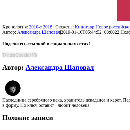
Хронология:
2010-е
2018
| Сюжеты:
Кинотавр
Новое российско
Автор:
Александра Шаповал
|
2019-01-16T05:44:52+03:00
22 Нояб
Поделитесь ссылкой в социальных сетях!
Twitter
Google+
Vk
Автор:
Александра Шаповал
Наследница серебряного века, хранитель декаданса и карет. Па
в форму. Но ключ оставит - любит человека.
Похожие записи