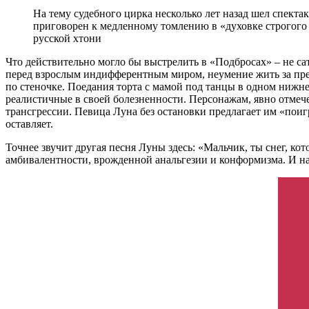
На тему судебного цирка несколько лет назад шел спект
приговорен к медленному томлению в «духовке строгого
русской хтони
Что действительно могло бы выстрелить в «Подбросах» – не са
перед взрослым индифферентным миром, неумение жить за пред
по стеночке. Поедания торта с мамой под танцы в одном нижнем
реалистичные в своей болезненности. Персонажам, явно отмеч
трансгрессии. Певица Луна без остановки предлагает им «поигр
оставляет.
Точнее звучит другая песня Луны здесь: «Мальчик, ты снег, кот
амбивалентности, врожденной анальгезии и конформизма. И над