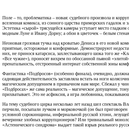
Поле – то, проблематика – новая: судебного произвола и корру
вселенная комикса, из сонного царства приморских гадалок и
Эстетика «сырой» трясущейся камеры уступает место гладким
модным Луне и Ивану Дорну; а обои в цветочек – белым стенам
Неоновая грозовая тучка над кроватью Дениса в его новой комн
приятные, осторожные и конформные. Демонстрируют недостатк
них, не принося катарсиса, захлестывающего шока того же «Кла
«Все чужие»), проносят вихрем по обоссанной пьяной «элитой
пренатальность, отстроенный интернат собственной зоны комф
Фантастика «Подбросов» (особенно финала), очевидно, должна
саднящая действительность заставляла встать на ноги колясоч
магическим допущением в привычном нам мире. Сбежал у чинов
«Подбросах» же сама реальность – магическое допущение, тону
прихватывает. Это не асфиксия, а игра любовника, показывающе
На тему судебного цирка несколько лет назад шел спектакль 
перчили, посыпали лучком и морковочкой (он был приговорен 
условной сорокинщины, инфернальной русской хтони, лезуще
вечеринке злобных коррупционеров? Или тривиальный монолог в
«Астенического синдрома» выдает такой взрыв реального русск