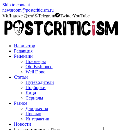
Skip to content
newsroom@postcriticism.ru
Vk
Яндекс.Дзен
Telegram
Twitter
YouTube
Навигатор
Редакция
Рецензии
Премьеры
Old Fashioned
Well Done
Статьи
Путеводители
Подборки
Лица
Сериалы
Разное
Дайджесты
Превью
Интерактив
Новости
Результат поиска: