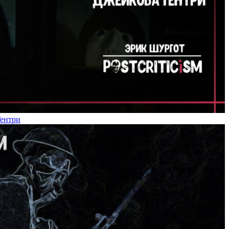
Гентри