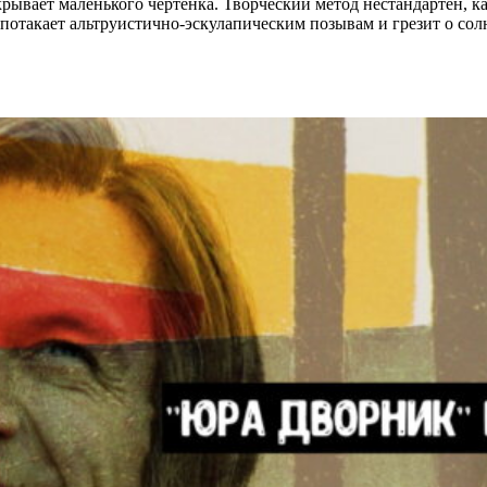
рывает маленького чертенка. Творческий метод нестандартен, ка
, потакает альтруистично-эскулапическим позывам и грезит о со