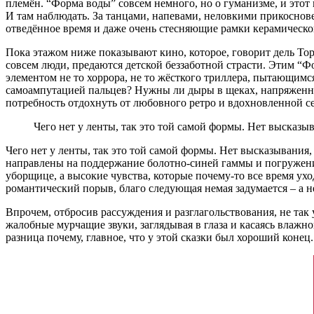
племён. “Форма воды” совсем немного, но о гуманизме, и этот 
И там наблюдать. За танцами, напевами, неловкими прикоснов
отведённое время и даже очень стесняющие рамки керамическо
Пока этажом ниже показывают кино, которое, говорит дель Торо
совсем люди, предаются детской беззаботной страсти. Этим “Ф
элементом не то хоррора, не то жёсткого триллера, пытающим
самоампутацией пальцев? Нужны ли дыры в щеках, напряженны
потребность отдохнуть от любовного ретро и вдохновленной с
Чего нет у ленты, так это той самой формы. Нет высказы
Чего нет у ленты, так это той самой формы. Нет высказывания
направлены на поддержание болотно-синей гаммы и погружения
уборщице, а высокие чувства, которые почему-то все время ух
романтический порыв, благо следующая немая задумается – а н
Впрочем, отбросив рассуждения и разглагольствования, не так
жалобные мурчащие звуки, заглядывая в глаза и касаясь влажной
разница почему, главное, что у этой сказки был хороший конец.