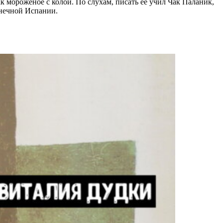
к мороженое с колой. По слухам, писать ее учил Чак Паланик,
лнечной Испании.