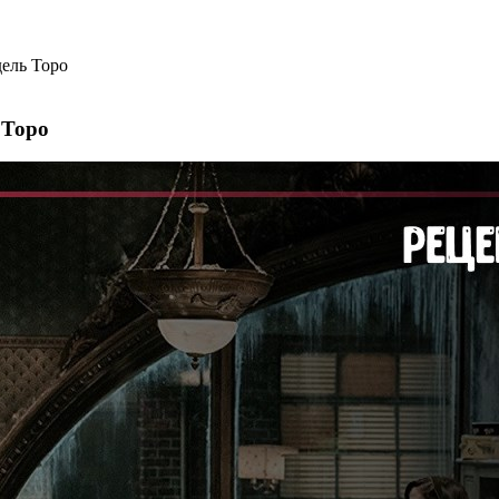
ель Торо
 Торо