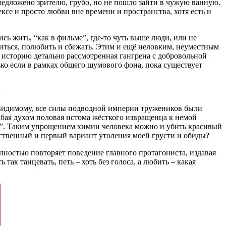
предложено зрителю, грубо, но не пошло зайти в чужую ванную.
се и просто любви вне времени и пространства, хотя есть и
сь жить, “как в фильме”, где-то чуть выше люди, или не
титься, полюбить и сбежать. Этим и ещё неловким, неуместным
 историю детально рассмотренная гангрена с добровольной
о если в рамках общего шумового фона, пока существует
й
о-видимому, все силы подводной империи тружеников были
бая духом половая истома жёсткого извращенца к немой
все”. Таким упрощением химии человека можно и убить красивый
нственный и первый вариант утоления моей грусти и обиды?
лностью повторяет поведение главного протагониста, издавая
так танцевать, петь – хоть без голоса, а любить – какая