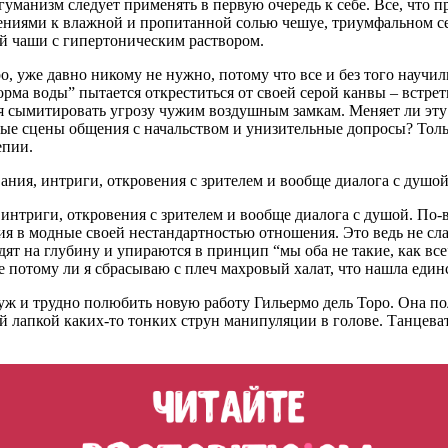
гуманизм следует применять в первую очередь к себе. Все, что 
ениями к влажной и пропитанной солью чешуе, триумфальном сек
й чаши с гипертоническим раствором.
, уже давно никому не нужно, потому что все и без того научили
орма воды” пытается откреститься от своей серой канвы – встре
ся сымитировать угрозу чужим воздушным замкам. Меняет ли эту
е сцены общения с начальством и унизительные допросы? Тольк
епии.
вания, интриги, откровения с зрителем и вообще диалога с душо
, интриги, откровения с зрителем и вообще диалога с душой. П
 в модные своей нестандартностью отношения. Это ведь не сла
одят на глубину и упираются в принцип “мы оба не такие, как 
е потому ли я сбрасываю с плеч махровый халат, что нашла еди
 уж и трудно полюбить новую работу Гильермо дель Торо. Она по
 лапкой каких-то тонких струн манипуляции в голове. Танцевать 