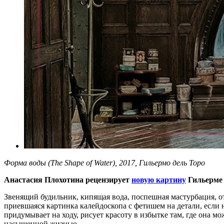
Форма воды (The Shape of Water), 2017, Гильермо дель Торо
Анастасия Плохотина рецензирует
новую картину
Гильерме 
Звенящий будильник, кипящая вода, поспешная мастурбация, от
приевшаяся картинка калейдоскопа с фетишем на детали, если н
придумывает на ходу, рисует красоту в избытке там, где она м
насыщенной жизнью.