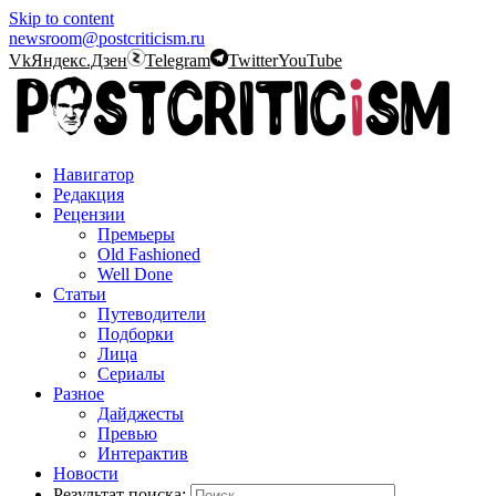
Skip to content
newsroom@postcriticism.ru
Vk
Яндекс.Дзен
Telegram
Twitter
YouTube
Навигатор
Редакция
Рецензии
Премьеры
Old Fashioned
Well Done
Статьи
Путеводители
Подборки
Лица
Сериалы
Разное
Дайджесты
Превью
Интерактив
Новости
Результат поиска: