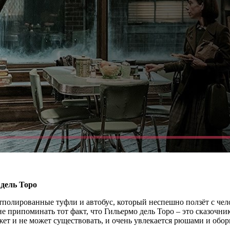
дель Торо
полированные туфли и автобус, который неспешно ползёт с чело
е припоминать тот факт, что Гильермо дель Торо – это сказочник
ожет и не может существовать, и очень увлекается рюшами и обо