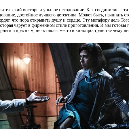
ительский восторг и унылое негодование. Как соединились эти 
ование, достойное лучшего детектива. Может быть, начинать сто
ят, что пора открывать душу и сердце. Эту метафору дель Того 
, которая чарует в фирменном стиле приготовления. И мы готовы 
рным и красным, не оставляя место в кинопространстве чему-л