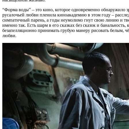
“Форма воды” – это кино, которое одновременно обнаружило зр
русалочьей любви пленила киноакадемию в этом году – расслед
симпатичный парень, а годы неумолимо гнут свою линию и тверд
именно так. Есть шарм в его сказках без сказок и банальность
безапелляционно принимать грубую манеру рисовать белым, чё
любви.