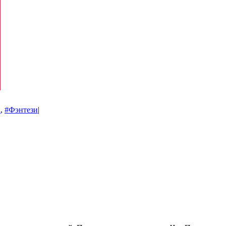
а
,
#Фэнтези
|