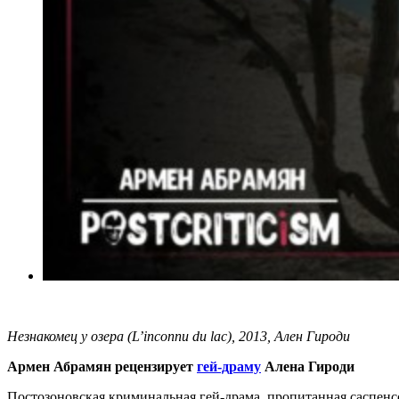
Незнакомец у озера (L’inconnu du lac), 2013, Ален Гироди
Армен Абрамян рецензирует
гей-драму
Алена Гироди
Постозоновская криминальная гей-драма, пропитанная саспен