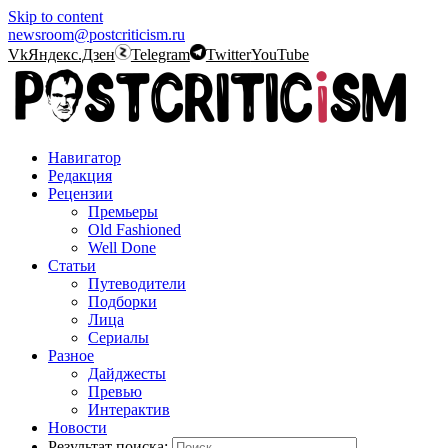
Skip to content
newsroom@postcriticism.ru
Vk
Яндекс.Дзен
Telegram
Twitter
YouTube
Навигатор
Редакция
Рецензии
Премьеры
Old Fashioned
Well Done
Статьи
Путеводители
Подборки
Лица
Сериалы
Разное
Дайджесты
Превью
Интерактив
Новости
Результат поиска: