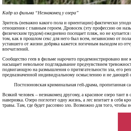
Кадр из фильма “Незнакомец у озера”
Зритель (неважно какого пола и ориентации) фактически упод
отношения с главным героем. Дровосек (эту профессию он назы
физическим трудом) ежедневно посещает пляж, но не купается и
том, как в прошлом секс для него был всем, независимо от по
уставшего от жизни добряка кажется логичным выходом из от
впечатлений.
Сообщество геев в фильме нарочито продемонстрировано вне к
насыщает невольное подглядывание предчувствием тревожности,
подвигающую на размышления о притягательности зла, его реп
предназначенной индивидуальному осмыслению и не дающей о
Постозоновская криминальная гей-драма, пропитанная 
Всякий человек – незнакомец другому, а красивое озеро таит в
наверняка. Озеро поглотит одну жизнь, а лес впитает в себя к
травы. Там, где будет рассеяно зло. Возможно для того, чтобы 