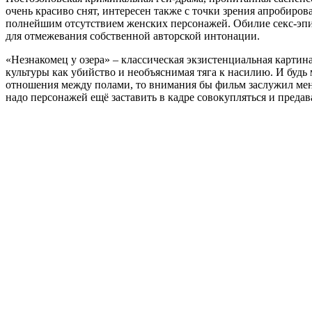
очень красиво снят, интересен также с точки зрения апробир
полнейшим отсутствием женских персонажей. Обилие секс-эп
для отмежевания собственной авторской интонации.
«Незнакомец у озера» – классическая экзистенциальная картин
культуры как убийство и необъяснимая тяга к насилию. И буд
отношения между полами, то внимания бы фильм заслужил мень
надо персонажей ещё заставить в кадре совокупляться и предав