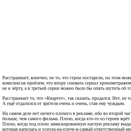
Расстраивает, конечно, не то, что герои постарели, на этом м
комплексов проблем, что впору снимать сериал хронометражем 
не к чёрту, а в третьей серии можно было бы опять шутить об том
Расстраивает то, что «Квартет», так сказать, продался. Нет,
А ещё отдалился от зрителя очень и очень, став ему чуждым.
На самом деле нет ничего плохого в рекламе, ибо во второй ч
больше, чем самого фильма. Плохо, когда кто-то из героев жрёт
Плохо, когда под плохо замаскированную наглую рекламу выдаю
которая напилась и уснула-на-плече-в-самый-ответственный-м