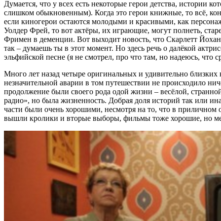
Думается, что у всех есть некоторые герои детства, истории к
слишком обыкновенным). Когда это герои книжные, то всё, коне
если киногерои остаются молодыми и красивыми, как персона
Уолдер Фрей, то вот актёры, их играющие, могут полнеть, стар
Фримен в деменции. Вот выходит новость, что Скарлетт Йоханс
так – думаешь ты в этот момент. Но здесь речь о далёкой актри
эльфийской песне (я не смотрел, про что там, но надеюсь, что 
Много лет назад четыре оригинальных и удивительно близких 
незначительной аварии в том путешествии не происходило ниче
продолжение были своего рода одой жизни – весёлой, странной
радио», но была жизненность. Добрая доля историй так или инач
части были очень хорошими, несмотря на то, что в приличном
вышли кролики и вторые выборы, фильмы тоже хорошие, но м