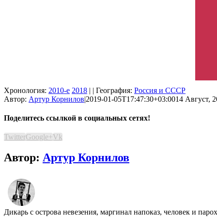
Хронология:
2010-е
2018
| | География:
Россия и СССР
Автор:
Артур Корнилов
|
2019-01-05T17:47:30+03:00
14 Август, 2
Поделитесь ссылкой в социальных сетях!
Twitter
Google+
Vk
Автор:
Артур Корнилов
Дикарь с острова невезения, маргинал напоказ, человек и па