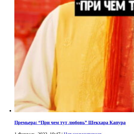
Премьера: “При чем тут любовь” Шекхара Капура