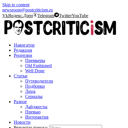
Skip to content
newsroom@postcriticism.ru
Vk
Яндекс.Дзен
Telegram
Twitter
YouTube
Навигатор
Редакция
Рецензии
Премьеры
Old Fashioned
Well Done
Статьи
Путеводители
Подборки
Лица
Сериалы
Разное
Дайджесты
Превью
Интерактив
Новости
Результат поиска: