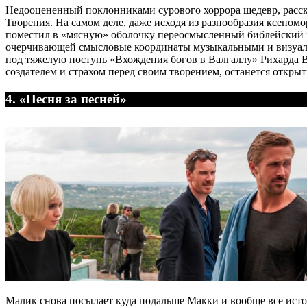
Недооцененный поклонниками сурового хоррора шедевр, расс
Творения. На самом деле, даже исходя из разнообразия ксеном
поместил в «мясную» оболочку переосмысленный библейский м
очерчивающей смысловые координаты музыкальными и визуаль
под тяжелую поступь «Вхождения богов в Валгаллу» Рихарда Ва
создателем и страхом перед своим творением, останется откры
4. «Песня за песней»
Малик снова посылает куда подальше Макки и вообще все исто