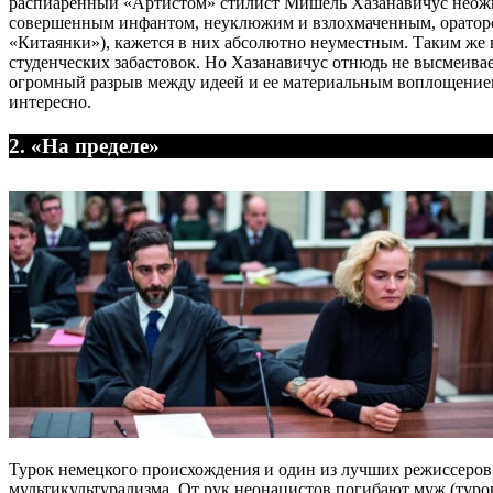
распиаренный «Артистом» стилист Мишель Хазанавичус неожида
совершенным инфантом, неуклюжим и взлохмаченным, ораторст
«Китаянки»), кажется в них абсолютно неуместным. Таким же 
студенческих забастовок. Но Хазанавичус отнюдь не высмеивает
огромный разрыв между идеей и ее материальным воплощением. 
интересно.
2. «На пределе»
Турок немецкого происхождения и один из лучших режиссеров
мультикультурализма. От рук неонацистов погибают муж (турок