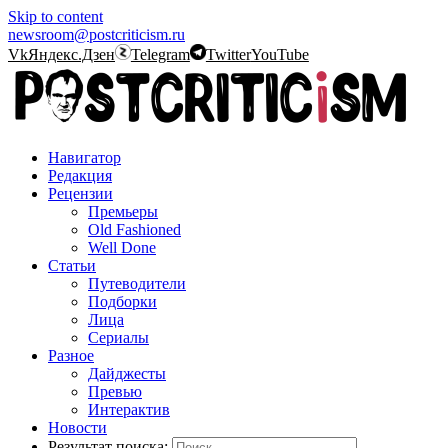
Skip to content
newsroom@postcriticism.ru
Vk
Яндекс.Дзен
Telegram
Twitter
YouTube
Навигатор
Редакция
Рецензии
Премьеры
Old Fashioned
Well Done
Статьи
Путеводители
Подборки
Лица
Сериалы
Разное
Дайджесты
Превью
Интерактив
Новости
Результат поиска: