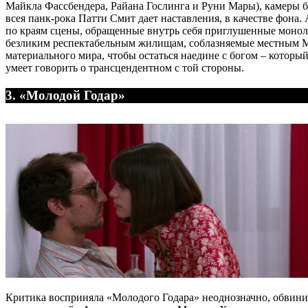
Майкла Фассбендера, Райана Гослинга и Руни Мары), камеры б
всея панк-рока Патти Смит дает наставления, в качестве фона.
по краям сцены, обращенные внутрь себя приглушенные монол
безликим респектабельным жилищам, соблазняемые местным М
материального мира, чтобы остаться наедине с богом – который
умеет говорить о трансцендентном с той стороны.
3. «Молодой Годар»
Критика восприняла «Молодого Годара» неоднозначно, обвинив