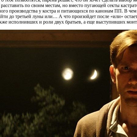
се расставить по своим местам, но вместо пугающей секты кастр
о производства у костра и питающихся по канонам ПП. В чем с
йти до третьей луны или… А что произойдет после «или» остает
также исполнивших и роли двух братьев, а еще выступивших мон