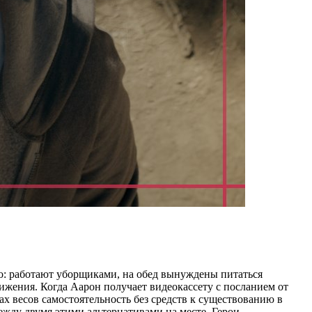
го: работают уборщиками, на обед вынуждены питаться
ижения. Когда Аарон получает видеокассету с посланием от
х весов самостоятельность без средств к существованию в
между двумя этими альтернативами на месте. Герои