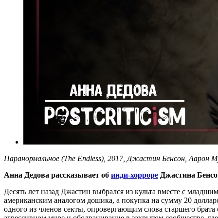
Паранормальное (The Endless), 2017, Джастин Бенсон, Аарон М
Анна Дедова рассказывает об
инди-хорроре
Джастина Бенсо
Десять лет назад Джастин выбрался из культа вместе с младш
американским аналогом дошика, а покупка на сумму 20 доллар
одного из членов секты, опровергающим слова старшего брата 
агрессивном мире и оболванивание в закрытом сообществе, где 