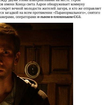
атов имени Конца света Аарон обнаруживает коммуну
екрет вечной молодости жителей лагеря, и кто же отправляет
ся загадкой на всем протяжении «Паранормального», снятого
тажерами, операторами
и львом в плохоньком
CGI.