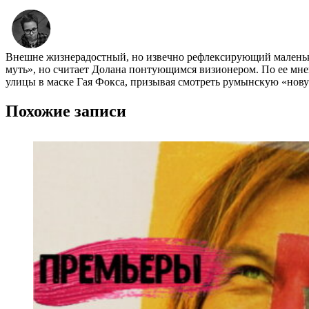
Внешне жизнерадостный, но извечно рефлексирующий маленький
муть», но считает Долана понтующимся визионером. По ее мне
улицы в маске Гая Фокса, призывая смотреть румынскую «нов
Похожие записи