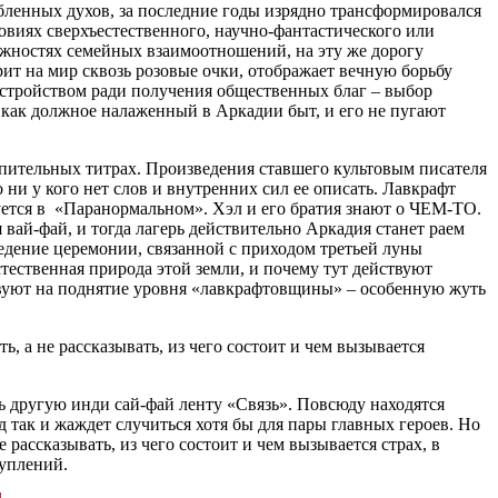
бленных духов, за последние годы изрядно трансформировался
овиях сверхъестественного, научно-фантастического или
ожностях семейных взаимоотношений, на эту же дорогу
рит на мир сквозь розовые очки, отображает вечную борьбу
стройством ради получения общественных благ – выбор
т как должное налаженный в Аркадии быт, и его не пугают
упительных титрах. Произведения ставшего культовым писателя
 ни у кого нет слов и внутренних сил ее описать. Лавкрафт
ется в «Паранормальном». Хэл и его братия знают о ЧЕМ-ТО.
ай-фай, и тогда лагерь действительно Аркадия станет раем
едение церемонии, связанной с приходом третьей луны
стественная природа этой земли, и почему тут действуют
ствуют на поднятие уровня «лавкрафтовщины» – особенную жуть
, а не рассказывать, из чего состоит и чем вызывается
ь другую инди сай-фай ленту «Связь». Повсюду находятся
 так и жаждет случиться хотя бы для пары главных героев. Но
рассказывать, из чего состоит и чем вызывается страх, в
туплений.