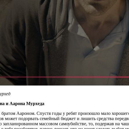
урхед
на и Аарона Мурхеда
им братом Аароном. Спустя годы у ребят произошло мало хороше
ов может подорвать семейный бюджет и лишить средства передв
о запланированном массовом самоубийстве, то, подержав на чаша
о тебе позаботятся, парень решает, что он хочет сделать выбор 