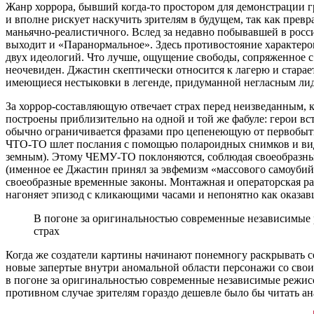
Жанр хоррора, бывший когда-то простором для демонстрации г
и вполне рискует наскучить зрителям в будущем, так как прев
маньячно-реалистичного. Вслед за недавно побывавшей в росс
выходит и «Паранормальное». Здесь противостояние характеров
двух идеологий. Что лучше, ощущение свободы, сопряженное 
неочевиден. Джастин скептически относится к лагерю и старает
имеющиеся нестыковки в легенде, придуманной негласным ли
За хоррор-составляющую отвечает страх перед неизведанным, к
построены приблизительно на одной и той же фабуле: герои вст
обычно ограничивается фразами про цепенеющую от первобытн
ЧТО-ТО шлет послания с помощью полароидных снимков и видео
земным). Этому ЧЕМУ-ТО поклоняются, соблюдая своеобразные
(именное ее Джастин принял за эвфемизм «массового самоубийст
своеобразные временные законы. Монтажная и операторская ра
нагоняет эпизод с кликающими часами и непонятно как оказавш
В погоне за оригинальностью современные независимые ре
страх
Когда же создатели картины начинают понемногу раскрывать с
новые запертые внутри аномальной области персонажи со своим
в погоне за оригинальностью современные независимые режиссер
противном случае зрителям гораздо дешевле было бы читать а