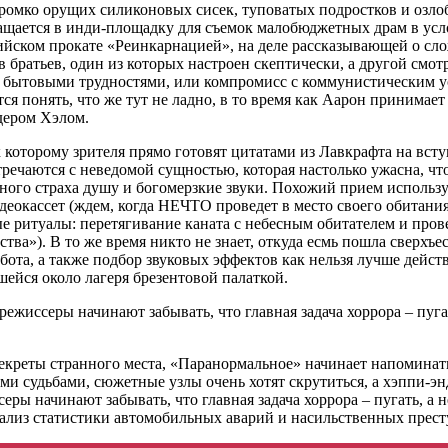
ромко орущих силиконовых сисек, туповатых подростков и озло
ращается в инди-площадку для съемок малобюджетных драм в усл
ийском прокате «Реинкарнацией», на деле рассказывающей о сл
 братьев, один из которых настроен скептически, а другой смот
с бытовыми трудностями, или компромисс с коммунистическим у
ся понять, что же тут не ладно, в то время как Аарон принимае
дером Хэлом.
 которому зрителя прямо готовят цитатами из Лавкрафта на вст
речаются с неведомой сущностью, которая настолько ужасна, что
ого страха душу и богомерзкие звуки. Похожий прием использу
кассет (ждем, когда НЕЧТО проведет в место своего обитания в
 ритуалы: перетягивание каната с небесным обитателем и пров
ва»). В то же время никто не знает, откуда есмь пошла сверхъе
бота, а также подбор звуковых эффектов как нельзя лучше дей
ейся около лагеря брезентовой палаткой.
жиссеры начинают забывать, что главная задача хоррора – пугать
екреты странного места, «Паранормальное» начинает напоминат
и судьбами, сюжетные узлы очень хотят скрутиться, а хэппи-энд
ы начинают забывать, что главная задача хоррора – пугать, а не 
нализ статистики автомобильных аварий и насильственных прес