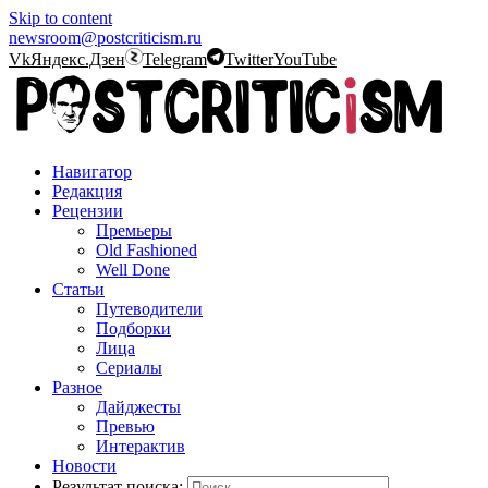
Skip to content
newsroom@postcriticism.ru
Vk
Яндекс.Дзен
Telegram
Twitter
YouTube
Навигатор
Редакция
Рецензии
Премьеры
Old Fashioned
Well Done
Статьи
Путеводители
Подборки
Лица
Сериалы
Разное
Дайджесты
Превью
Интерактив
Новости
Результат поиска: