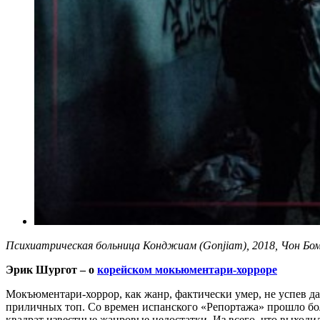
Психиатрическая больница Конджиам (Gonjiam), 2018, Чон Бо
Эрик Шургот – о
корейском мокьюментари-хорроре
Мокъюментари-хоррор, как жанр, фактически умер, не успев д
приличных топ. Со времен испанского «Репортажа» прошло бо
квадрат известные жанровые недостатки. Из всего, что выход