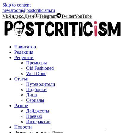
Skip to content
newsroom@postcriticism.ru
Vk
Яндекс.Дзен
Telegram
Twitter
YouTube
Навигатор
Редакция
Рецензии
Премьеры
Old Fashioned
Well Done
Статьи
Путеводители
Подборки
Лица
Сериалы
Разное
Дайджесты
Превью
Интерактив
Новости
Результат поиска: