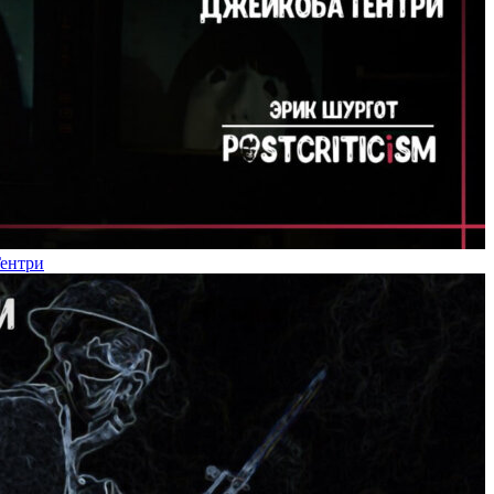
Гентри