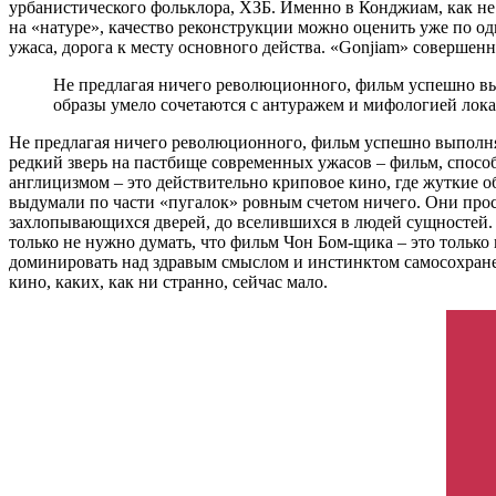
урбанистического фольклора, ХЗБ. Именно в Конджиам, как не
на «натуре», качество реконструкции можно оценить уже по од
ужаса, дорога к месту основного действа. «Gonjiam» совершенн
Не предлагая ничего революционного, фильм успешно вып
образы умело сочетаются с антуражем и мифологией лок
Не предлагая ничего революционного, фильм успешно выполняет
редкий зверь на пастбище современных ужасов – фильм, спос
англицизмом – это действительно криповое кино, где жуткие 
выдумали по части «пугалок» ровным счетом ничего. Они прос
захлопывающихся дверей, до вселившихся в людей сущностей.
только не нужно думать, что фильм Чон Бом-щика – это только 
доминировать над здравым смыслом и инстинктом самосохране
кино, каких, как ни странно, сейчас мало.