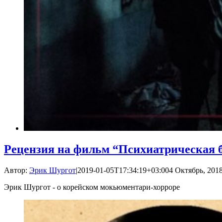
Рецензия на фильм “Психиатрическая
Автор:
Эрик Шургот
|
2019-01-05T17:34:19+03:00
4 Октябрь, 2018
Эрик Шургот - о корейском мокьюментари-хорроре