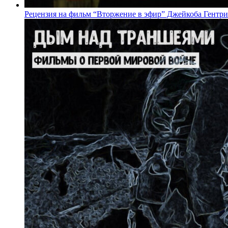
Рецензия на фильм “Вторжение в эфир” Джейкоба Гентри