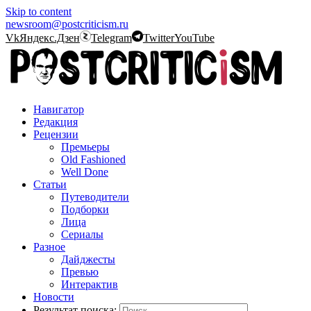
Skip to content
newsroom@postcriticism.ru
Vk
Яндекс.Дзен
Telegram
Twitter
YouTube
Навигатор
Редакция
Рецензии
Премьеры
Old Fashioned
Well Done
Статьи
Путеводители
Подборки
Лица
Сериалы
Разное
Дайджесты
Превью
Интерактив
Новости
Результат поиска: