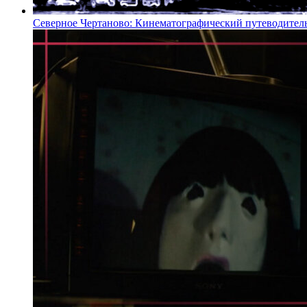
Северное Чертаново: Кинематографический путеводител