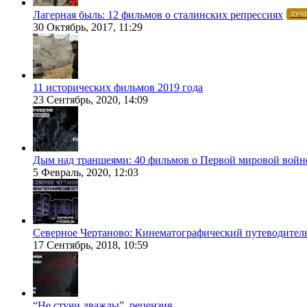
Лагерная быль: 12 фильмов о сталинских репрессиях
ЛУЧ
30 Октябрь, 2017, 11:29
11 исторических фильмов 2019 года
23 Сентябрь, 2020, 14:09
Дым над траншеями: 40 фильмов о Первой мировой войн
5 Февраль, 2020, 12:03
Северное Чертаново: Кинематографический путеводител
17 Сентябрь, 2018, 10:59
“Не стучи дважды”, рецензия