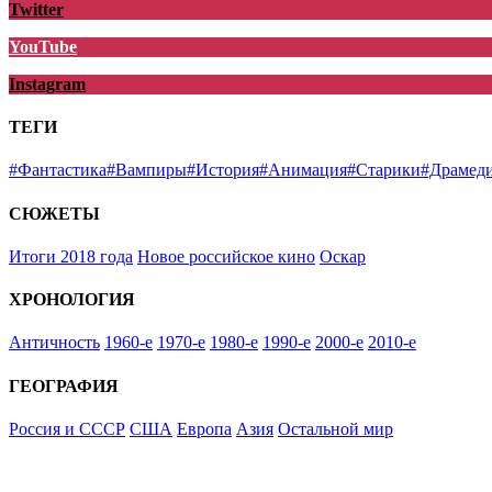
Twitter
YouTube
Instagram
ТЕГИ
#Фантастика
#Вампиры
#История
#Анимация
#Старики
#Драмед
СЮЖЕТЫ
Итоги 2018 года
Новое российское кино
Оскар
ХРОНОЛОГИЯ
Античность
1960-е
1970-е
1980-е
1990-е
2000-е
2010-е
ГЕОГРАФИЯ
Россия и СССР
США
Европа
Азия
Остальной мир