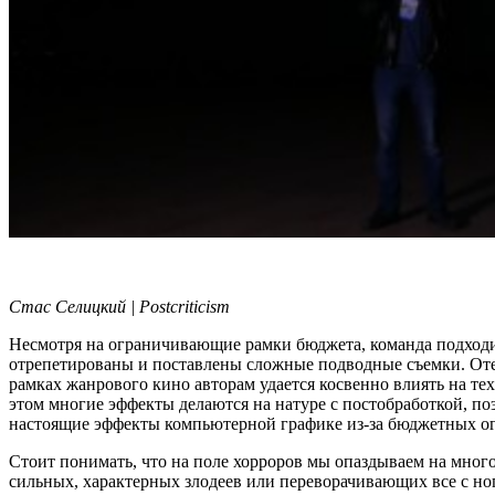
Стас Селицкий | Postcriticism
Несмотря на ограничивающие рамки бюджета, команда подходит
отрепетированы и поставлены сложные подводные съемки. Оте
рамках жанрового кино авторам удается косвенно влиять на т
этом многие эффекты делаются на натуре с постобработкой, по
настоящие эффекты компьютерной графике из-за бюджетных о
Стоит понимать, что на поле хорроров мы опаздываем на много 
сильных, характерных злодеев или переворачивающих все с но