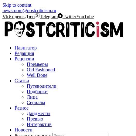
Skip to content
newsroom@postcriticism.ru
Vk
Яндекс.Дзен
Telegram
Twitter
YouTube
Навигатор
Редакция
Рецензии
Премьеры
Old Fashioned
Well Done
Статьи
Путеводители
Подборки
Лица
Сериалы
Разное
Дайджесты
Превью
Интерактив
Новости
Результат поиска: