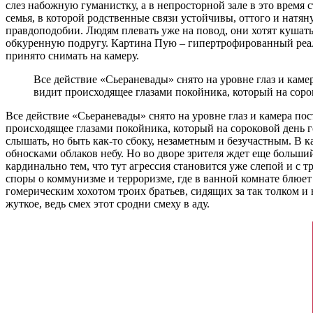
слез набожную гуманистку, а в непросторной зале в это время
семья, в которой родственные связи устойчивы, оттого и натян
правдоподобии. Людям плевать уже на повод, они хотят кушат
обкуренную подругу. Картина Пую – гипертрофированный реали
принято снимать на камеру.
Все действие «Сьераневады» снято на уровне глаз и каме
видит происходящее глазами покойника, который на сор
Все действие «Сьераневады» снято на уровне глаз и камера по
происходящее глазами покойника, который на сороковой день г
слышать, но быть как-то сбоку, незаметным и безучастным. В 
обносками облаков небу. Но во дворе зрителя ждет еще больши
кардинально тем, что тут агрессия становится уже слепой и с т
споры о коммунизме и терроризме, где в ванной комнате блюе
гомерическим хохотом троих братьев, сидящих за так толком и 
жуткое, ведь смех этот сродни смеху в аду.