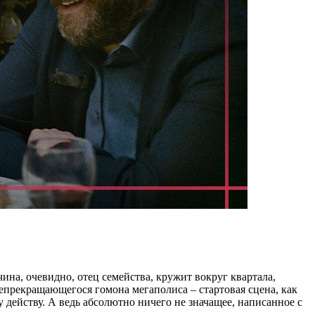
ина, очевидно, отец семейства, кружит вокруг квартала,
 непрекращающегося гомона мегаполиса – стартовая сцена, как
 действу. А ведь абсолютно ничего не значащее, написанное с