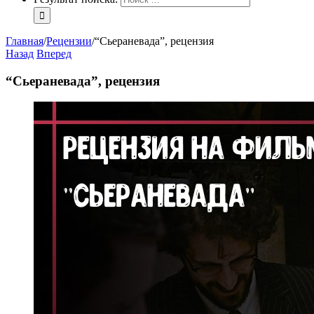
Главная
/
Рецензии
/
“Сьераневада”, рецензия
Назад
Вперед
“Сьераневада”, рецензия