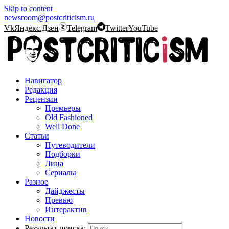
Skip to content
newsroom@postcriticism.ru
Vk
Яндекс.Дзен
Telegram
Twitter
YouTube
Навигатор
Редакция
Рецензии
Премьеры
Old Fashioned
Well Done
Статьи
Путеводители
Подборки
Лица
Сериалы
Разное
Дайджесты
Превью
Интерактив
Новости
Результат поиска: