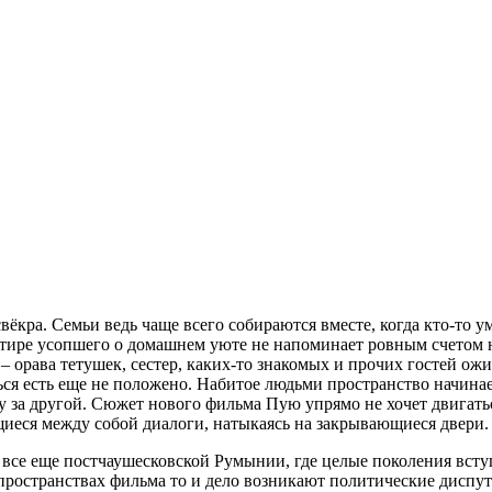
вёкра. Семьи ведь чаще всего собираются вместе, когда кто-то у
артире усопшего о домашнем уюте не напоминает ровным счетом н
 орава тетушек, сестер, каких-то знакомых и прочих гостей ожи
диться есть еще не положено. Набитое людьми пространство начи
у за другой. Сюжет нового фильма Пую упрямо не хочет двигат
иеся между собой диалоги, натыкаясь на закрывающиеся двери.
я все еще постчаушесковской Румынии, где целые поколения вст
пространствах фильма то и дело возникают политические диспут