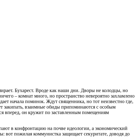
мирает. Бухарест. Вроде как наши дни. Дворы не колодцы, но
ичего – комнат много, но пространство невероятно захламлено
дает начала поминок. Ждут священника, но тот неизвестно где,
нает закипать, взаимные обиды припоминаются с особым
ься вперед, он кружит по заставленным помещениям
упают в конфронтацию на почве идеологии, а экономический
ы: вот пожилая коммунистка защищает секуритате, доводя до