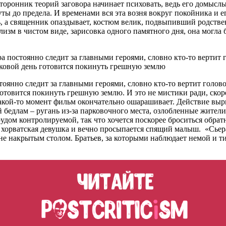
 сторонник теорий заговора начинает психовать, ведь его домысл
уты до предела. И временами вся эта возня вокруг покойника и е
ь, а священник опаздывает, костюм велик, подвыпивший родстве
зм в чистом виде, зарисовка одного памятного дня, она могла
ра постоянно следит за главными героями, словно кто-то верти
оковой день готовится покинуть грешную землю
стоянно следит за главными героями, словно кто-то вертит гол
отовится покинуть грешную землю. И это не мистики ради, скор
какой-то момент фильм окончательно ошарашивает. Действие выры
й бедлам – ругань из-за парковочного места, озлобленные жител
рудом контролируемой, так что хочется поскорее броситься обрат
т хорватская девушка и вечно просыпается спящий малыш. «Сье
не накрытым столом. Братьев, за которыми наблюдает немой и тих