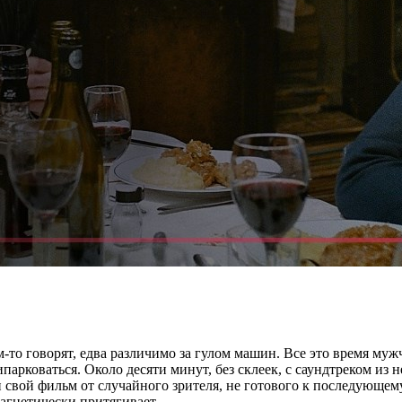
то говорят, едва различимо за гулом машин. Все это время мужч
парковаться. Около десяти минут, без склеек, с саундтреком из
 свой фильм от случайного зрителя, не готового к последующему
агнетически притягивает.