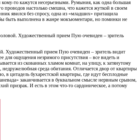
ы кому-то кажутся несерьезными. Румыния, как одна большая
го проводов настолько смешна, что кажется жуткой в своем
нник явился без спросу, одна из «младших» притащила
 бы быть выполнена в жанре мокъюментари, но поминки не
т головой. Художественный прием Пую очевиден – зритель
овой. Художественный прием Пую очевиден – зритель видит
ее для ощущения незримого присутствия – все видеть и
вается из скованных хламом комнат, на улицу, к затянутому
и, недружелюбная среда обитания. Отличается двор от квартиры
но, в цитадель бухарестской квартиры, где идут бесплодные
раневада» заканчивается в буквальном смысле нервным срывом,
ий призрак. И есть в этом что-то сардоническое, а потому