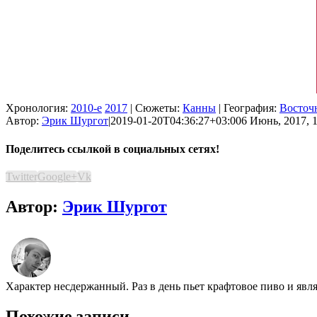
Хронология:
2010-е
2017
| Сюжеты:
Канны
| География:
Восточ
Автор:
Эрик Шургот
|
2019-01-20T04:36:27+03:00
6 Июнь, 2017, 1
Поделитесь ссылкой в социальных сетях!
Twitter
Google+
Vk
Автор:
Эрик Шургот
Характер несдержанный. Раз в день пьет крафтовое пиво и явл
Похожие записи