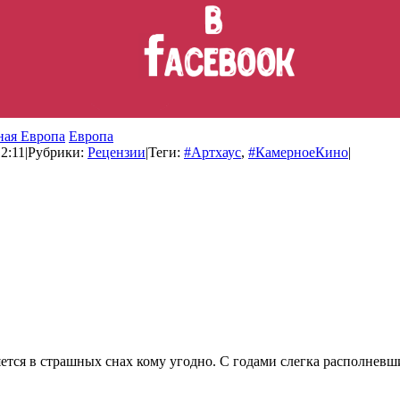
ная Европа
Европа
2:11
|
Рубрики:
Рецензии
|
Теги:
#Артхаус
,
#КамерноеКино
|
яется в страшных снах кому угодно. С годами слегка располневш