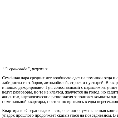
“Сьераневада”, рецензия
Семейная пара средних лет вообще-то едет на поминки отца и с
лабиринты из заборов, автомобилей, строек и пустырей. В кв
и пошло декорировано. Гул, сопоставимый с царящим на улице –
ведут разговоры, но те не клеятся, жалуются на голод, но са
акцентом, идеологические разногласия заполняют комнаты одн
поминальной квартиры, постоянно врываясь в едва пересекающ
Квартира в «Сьераневаде» – это, очевидно, уменьшенная копи
упадок прошлого продолжает сказываться на повседневном. В 