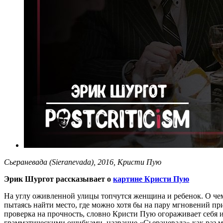
Сьераневада (Sieranevada), 2016, Кристи Пую
Эрик Шургот рассказывает о
картине Кристи Пую
На углу оживленной улицы топчутся женщина и ребенок. О чем-
пытаясь найти место, где можно хотя бы на пару мгновений при
проверка на прочность, словно Кристи Пую огораживает себя и
грамматическими ошибками, название «Сьераневада» как раз м