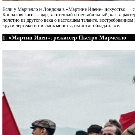
Если у Марчелло и Лондона в «Мартине Идене» искусство ― сем
Кончаловского ― дар, хаотичный и нестабильный, как характе
полотно из другого века о настоящем таланте, востребованном
крути чертежи и ни сыпь монеты, им хотят обладать все.
1. «Мартин Иден», режиссер Пьетро Марчелло