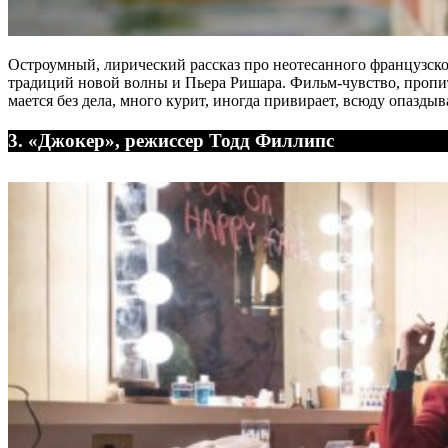
Остроумный, лирический рассказ про неотесанного французског
традиций новой волны и Пьера Ришара. Фильм-чувство, пропи
мается без дела, много курит, иногда привирает, всюду опаздыва
3. «Джокер», режиссер Тодд Филлипс