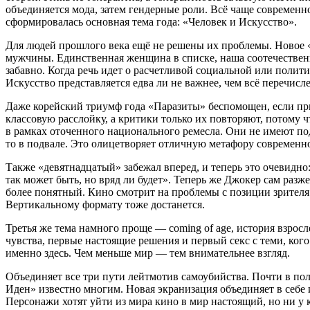
объединяется мода, затем гендерные роли. Всё чаще современн
сформировалась основная тема года: «Человек и Искусство».
Для людей прошлого века ещё не решены их проблемы. Новое 
мужчины. Единственная женщина в списке, наша соотечественни
забавно. Когда речь идет о расчетливой социальной или полити
Искусство представляется едва ли не важнее, чем всё перечисл
Даже корейский триумф года «Паразиты» беспомощен, если при
классовую расслойку, а критики только их повторяют, потому 
в рамках оточенного национального ремесла. Они не имеют под
то в подвале. Это олицетворяет отличную метафору современн
Также «девятнадцатый» забежал вперед, и теперь это очевидно: 
так может быть, но вряд ли будет». Теперь же Джокер сам разж
более понятный. Кино смотрит на проблемы с позиции зрителя и
Вертикальному формату тоже достанется.
Третья же тема намного проще ― coming of age, история взросл
чувства, первые настоящие решения и первый секс с теми, ког
именно здесь. Чем меньше мир ― тем внимательнее взгляд.
Объединяет все три пути лейтмотив самоубийства. Почти в по
Иден» известно многим. Новая экранизация объединяет в себе 
Персонажи хотят уйти из мира кино в мир настоящий, но ни у к