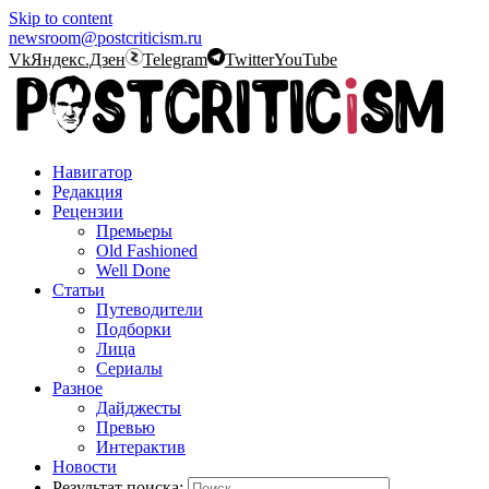
Skip to content
newsroom@postcriticism.ru
Vk
Яндекс.Дзен
Telegram
Twitter
YouTube
Навигатор
Редакция
Рецензии
Премьеры
Old Fashioned
Well Done
Статьи
Путеводители
Подборки
Лица
Сериалы
Разное
Дайджесты
Превью
Интерактив
Новости
Результат поиска: