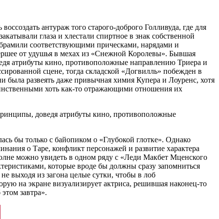
 воссоздать антураж того старого-доброго Голливуда, где для
катывали глаза и хлестали спиртное в знак собственной
обрамили соответствующими прическами, нарядами и
мершее от удушья в мехах из «Снежной Королевы». Бывшая
ведя атрибуты кино, противоположные направлению Триера и
иссированной сцене, тогда складской «Догвилль» побежден в
и была развеять даже привычная химия Купера и Лоуренс, хотя
единственными хоть как-то отражающими отношения их
принципы, доведя атрибуты кино, противоположные
ась бы только с байопиком о «Глубокой глотке». Однако
нания о Таре, конфликт персонажей и развитие характера
полне можно увидеть в одном ряду с «Леди Макбет Мценского
актеристиками, которые вроде бы должны сразу запомниться
не выходя из загона целые сутки, чтобы в лоб
торую на экране визуализирует актриса, решившая наконец-то
 этом завтра».