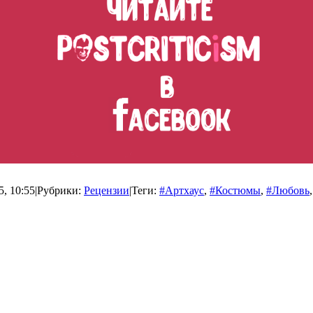
5, 10:55
|
Рубрики:
Рецензии
|
Теги:
#Артхаус
,
#Костюмы
,
#Любовь