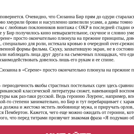
 повернется. Очевидно, что Сюзанна Бир прям до одури старалась
 хмурили брови и насупленно шевелили усами, а дамы томно за
ры с любовью поклонников винтажа с ОКР в последней стадии 
е у Бир получилось кино невыразительное, скучное и словно у
ерене» просто окончательно плюнула на прежние принципы, до
и, специально для роли, истекала кровью в очередной over-среж
венной формы фильма. Скуку, захватившую экран, не в состояни
стали наблюдать лица друг друга на съемочных площадках, что 
заимодействовать довелось лишь его рукам и ее спине.
 Сюзанна в «Серене» просто окончательно плюнула на прежние 
– периодичность якобы страстных постельных сцен здесь сравнил
риканской классической литературы сюжет, навевающий воспоми
туры как раз-таки русской. Ведь героиню Лоуренс, например, в
кой-то степени занимательно, но Бир и тут перебарщивает с хар
а должна и жестоко мстить любовнице мужа, и приручать орлов, 
тся Пембертон. Кажется, чего еще можно ожидать от героини, ко
ого, что перед титрами прозвучит знакомая фраза «Я подумаю об