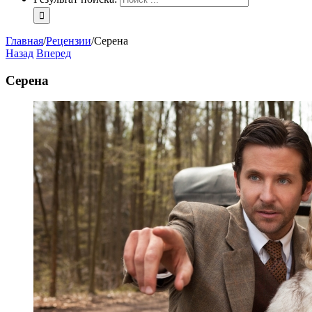
Главная
/
Рецензии
/
Серена
Назад
Вперед
Серена