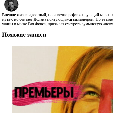
Внешне жизнерадостный, но извечно рефлексирующий маленький
муть», но считает Долана понтующимся визионером. По ее мне
улицы в маске Гая Фокса, призывая смотреть румынскую «нов
Похожие записи