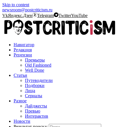
Skip to content
newsroom@postcriticism.ru
Vk
Яндекс.Дзен
Telegram
Twitter
YouTube
Навигатор
Редакция
Рецензии
Премьеры
Old Fashioned
Well Done
Статьи
Путеводители
Подборки
Лица
Сериалы
Разное
Дайджесты
Превью
Интерактив
Новости
Результат поиска: