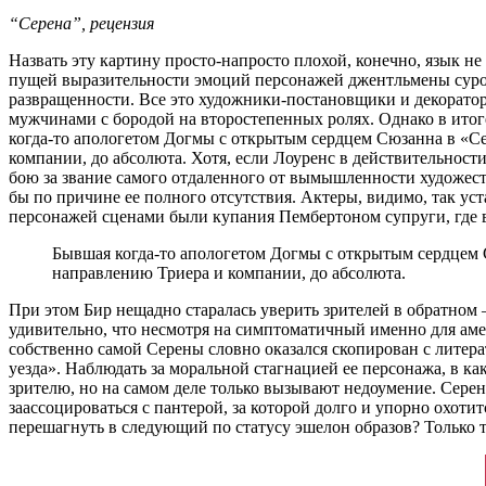
“Серена”, рецензия
Назвать эту картину просто-напросто плохой, конечно, язык не
пущей выразительности эмоций персонажей джентльмены сурово
развращенности. Все это художники-постановщики и декорато
мужчинами с бородой на второстепенных ролях. Однако в итог
когда-то апологетом Догмы с открытым сердцем Сюзанна в «С
компании, до абсолюта. Хотя, если Лоуренс в действительност
бою за звание самого отдаленного от вымышленности художест
бы по причине ее полного отсутствия. Актеры, видимо, так у
персонажей сценами были купания Пембертоном супруги, где в
Бывшая когда-то апологетом Догмы с открытым сердцем
направлению Триера и компании, до абсолюта.
При этом Бир нещадно старалась уверить зрителей в обратном 
удивительно, что несмотря на симптоматичный именно для аме
собственно самой Серены словно оказался скопирован с литера
уезда». Наблюдать за моральной стагнацией ее персонажа, в ка
зрителю, но на самом деле только вызывают недоумение. Серен
заассоцироваться с пантерой, за которой долго и упорно охоти
перешагнуть в следующий по статусу эшелон образов? Только т