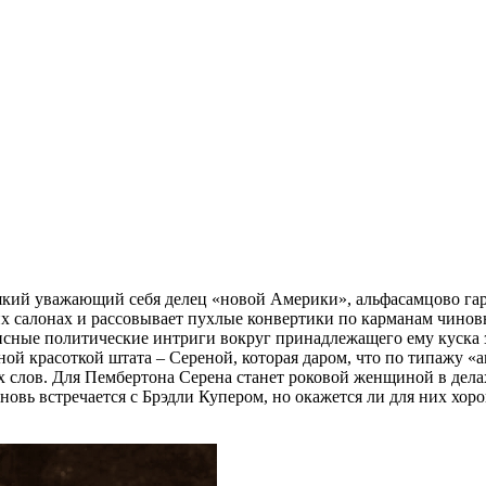
ий уважающий себя делец «новой Америки», альфасамцово гарц
 салонах и рассовывает пухлые конвертики по карманам чиновн
исные политические интриги вокруг принадлежащего ему куска 
ной красоткой штата – Сереной, которая даром, что по типажу «а
х слов. Для Пембертона Серена станет роковой женщиной в дела
овь встречается с Брэдли Купером, но окажется ли для них хор