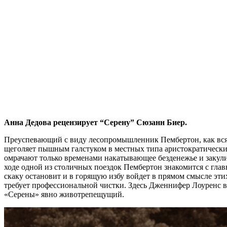
Анна Дедова рецензирует “Серену” Сюзанн Биер.
Преуспевающий с виду лесопромышленник Пембертон, как всяк
щеголяет пышным галстуком в местных типа аристократических
омрачают только временами накатывающее безденежье и закул
ходе одной из столичных поездок Пембертон знакомится с глав
скаку остановит и в горящую избу войдет в прямом смысле эти
требует профессиональной чистки. Здесь Дженнифер Лоуренс вн
«Серены» явно животрепещущий.