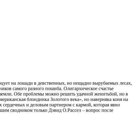
ует на лошади в девственных, но нещадно вырубаемых лесах,
иков самого разного пошиба. Олигархическое счастье
земли. Обе проблемы можно решить удачной женитьбой, но в
мериканская блондинка Золотого века», но наверняка коня на
х сердечных и деловым партнером с кармой, которая явно
ошим сводником только Дэвид О.Рассел – вопрос после