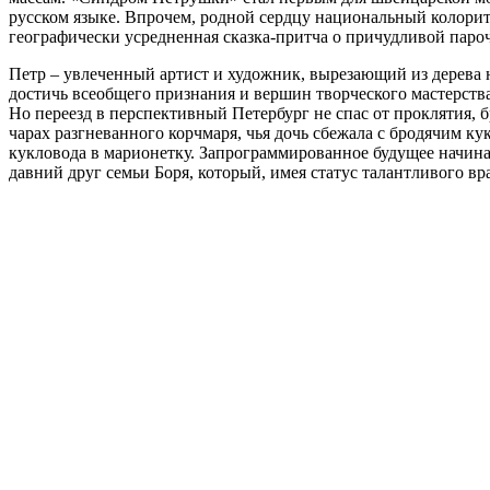
русском языке. Впрочем, родной сердцу национальный колорит 
географически усредненная сказка-притча о причудливой паро
Петр – увлеченный артист и художник, вырезающий из дерева 
достичь всеобщего признания и вершин творческого мастерств
Но переезд в перспективный Петербург не спас от проклятия,
чарах разгневанного корчмаря, чья дочь сбежала с бродячим 
кукловода в марионетку. Запрограммированное будущее начинае
давний друг семьи Боря, который, имея статус талантливого в