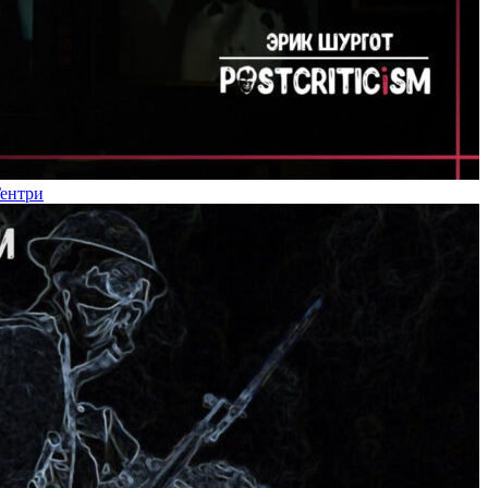
Гентри