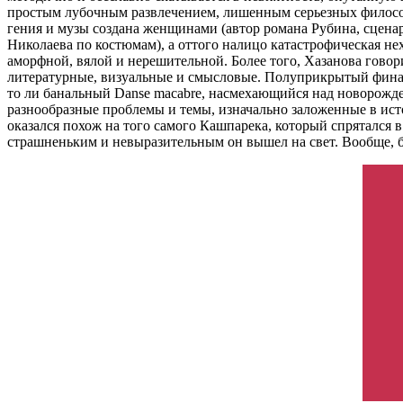
простым лубочным развлечением, лишенным серьезных философ
гения и музы создана женщинами (автор романа Рубина, сцена
Николаева по костюмам), а оттого налицо катастрофическая не
аморфной, вялой и нерешительной. Более того, Хазанова говор
литературные, визуальные и смысловые. Полуприкрытый финал
то ли банальный Danse macabre, насмехающийся над новорожд
разнообразные проблемы и темы, изначально заложенные в ис
оказался похож на того самого Кашпарека, который спрятался 
страшненьким и невыразительным он вышел на свет. Вообще, б