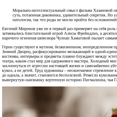
Морально-интеллектуальный смысл фильма Хазановой ока
суть, потаенная диковинка, удивительный секретик. Но 
патология, так что роды не могли пройти без осложнений
Евгений Миронов уже не в первый раз примеряет на себя рол
затмевались блистательной игрой Алисы Фрейндлих, а десятилет
нарочито огненная шевелюра Чулпан Хаматовой пылает самым 
Герои существуют в мутном, безжизненном, неопределенном про
Зимний Дворец, расфокусированно мелькающий в одной-единстве
костюмы, интерьеры и предметы плавно блуждают между эстети
театра, каким стал мир для одержимого мастера. Холодный мис
захлопнуться от агрессии настоящей жизни и самозабвенно уйти
кукол, а не детей. Труд художника – нескончаемое стремление 
до идеала, а значит, становится бесполезной. Ремесло куколь
вывернутую наизнанку вертепную историю Пигмалиона, чья Гал