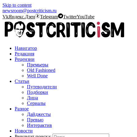
Skip to content
newsroom@postcriticism.ru
Vk
Яндекс.Дзен
Telegram
Twitter
YouTube
Навигатор
Редакция
Рецензии
Премьеры
Old Fashioned
Well Done
Статьи
Путеводители
Подборки
Лица
Сериалы
Разное
Дайджесты
Превью
Интерактив
Новости
Результат поиска: