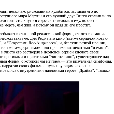
шит несколько рискованных кульбитов, заставив его по
реступного мира Мартин и его лучший друг Вигго скользили по
редстоит столкнуться с доселе неведомым ему, но очень
 мертв, чем жив, а потому он вряд ли его простит.
ебывает в отличной режиссерской форме, оттого его мини-
ческом вакууме. Для Рефна это кино (все же сериалом новую
, и “Секретами Лос-Анджелеса”, и, без тени всякой иронии,
ом или метамодернизмом, или прочими витиеватыми “измами”,
 начисто его растворяя в неоновой серной кислоте своей
отеоретиками и практиками “чистое кино”, существующее над
ый фильм, о котором мы мечтаем,— это визуальная симфония,
сь нарратив своих фильмов пульсирующим как вены
овались с внутренними надломами героев “Драйва”, “Только