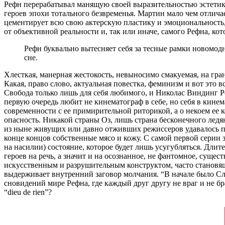
Рефн перерабатывал манящую своей выразительностью эстетик
героев эпохи тотального безвременья. Мартин мало чем отлича
цементирует всю свою актерскую пластику и эмоциональность, 
от объективной реальности и, так или иначе, самого Рефна, к
Рефн буквально вытесняет себя за тесные рамки новомод
сне.
Хлесткая, манерная жестокость, невыносимо смакуемая, на гра
Какая, право слово, актуальная повестка, феминизм и вот это
Свобода только лишь для себя любимого, и Николас Виндинг Р
первую очередь любит не кинематограф в себе, но себя в кине
современности с ее примирительной риторикой, а о некоем ее 
опасность. Никакой страны Оз, лишь страна бесконечного ледян
из ныне живущих или давно отживших режиссеров удавалось пер
конце концов собственные мясо и кожу. С самой первой серии
на насилии) состояние, которое будет лишь усугубляться. Длит
героев на речь, а значит и на осознанное, не фантомное, суще
искусственным и разрушительным конструктом, часто становящ
выдерживает внутренний заговор молчания. “В начале было Сло
сновидений мире Рефна, где каждый друг другу не враг и не бр
“dieu de rien”?