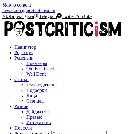
Skip to content
newsroom@postcriticism.ru
Vk
Яндекс.Дзен
Telegram
Twitter
YouTube
Навигатор
Редакция
Рецензии
Премьеры
Old Fashioned
Well Done
Статьи
Путеводители
Подборки
Лица
Сериалы
Разное
Дайджесты
Превью
Интерактив
Новости
Результат поиска: