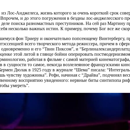
з Лос-Анджелеса, жизнь которого за очень короткий срок совер
 Впрочем, и до этого погружения в бездны лос-анджелесского п
в деле поиска разномастных преступников. На сей раз Мартину п
я несколько важных истин. К примеру, почему Бог все же скорее
шемуся фон Триеру и окончательно попсеющему Винтербергу, пр
эссенцией всего творческого метода режиссера, причем в сфери
 одновременно и его “Твин Пиксом”, и “Берлиналександерплатц”
 оценке этой литой в глянце бойни оперировать постмодернизм
терминологию, работая в фильме с самой материей кинематографа,
в в сущности то самое, некогда возлелеянное французскими кин
мен Дюлак в 1925 году в журнале “Шема” писала: “Интегральн
ь чувству художника”. Рефн, начиная с “Драйва”, подчинял ве
венному восприятию увиденного: нервные биты синтипопа рифм
тобы умереть”.