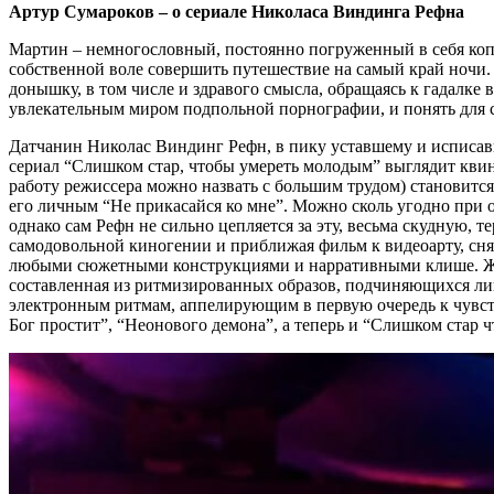
Артур Сумароков – о сериале Николаса Виндинга Рефна
Мартин – немногословный, постоянно погруженный в себя коп и
собственной воле совершить путешествие на самый край ночи.
донышку, в том числе и здравого смысла, обращаясь к гадалке 
увлекательным миром подпольной порнографии, и понять для себ
Датчанин Николас Виндинг Рефн, в пику уставшему и исписав
сериал “Слишком стар, чтобы умереть молодым” выглядит квинт
работу режиссера можно назвать с большим трудом) становится
его личным “Не прикасайся ко мне”. Можно сколь угодно при
однако сам Рефн не сильно цепляется за эту, весьма скудную, 
самодовольной киногении и приближая фильм к видеоарту, сня
любыми сюжетными конструкциями и нарративными клише. Жер
составленная из ритмизированных образов, подчиняющихся лиш
электронным ритмам, аппелирующим в первую очередь к чувст
Бог простит”, “Неонового демона”, а теперь и “Слишком стар ч