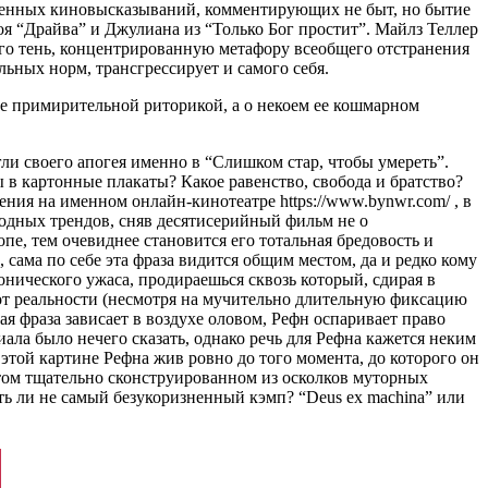
венных киновысказываний, комментирующих не быт, но бытие
я “Драйва” и Джулиана из “Только Бог простит”. Майлз Теллер
его тень, концентрированную метафору всеобщего отстранения
ьных норм, трансгрессирует и самого себя.
ее примирительной риторикой, а о некоем ее кошмарном
ли своего апогея именно в “Слишком стар, чтобы умереть”.
 в картонные плакаты? Какое равенство, свобода и братство?
ия на именном онлайн-кинотеатре https://www.bynwr.com/ , в
модных трендов, сняв десятисерийный фильм не о
пе, тем очевиднее становится его тотальная бредовость и
сама по себе эта фраза видится общим местом, да и редко кому
онического ужаса, продираешься сквозь который, сдирая в
 от реальности (несмотря на мучительно длительную фиксацию
ая фраза зависает в воздухе оловом, Рефн оспаривает право
иала было нечего сказать, однако речь для Рефна кажется неким
той картине Рефна жив ровно до того момента, до которого он
 этом тщательно сконструированном из осколков муторных
уть ли не самый безукоризненный кэмп? “Deus ex machina” или