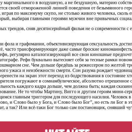
у маргинального в воздушную, а не бездушную, материю собст
ется своей отмороженной линией поведения от безымянного геро
играя по максимуму скупо, не столько живого человека, сколь 
оторый, выбирая главными героями мужчин вне привычных социал
ных трендов, сняв десятисерийный фильм не о современности с 
ни фола и графомании, объективизирующая сексуальность достиг
 всё, часто трансформирующее даже самые броские киноманифесты
ефн, регулярно каталогизирующий все свои киношные предпочтен
матографе. Рефн буквально вытесняет себя за тесные рамки ново
кошмарном сне. Чем дольше бредёшь за режиссером по желтой тро
ого ужаса и неизбежности смерти. Сон разума рождает чудовищ, 
енести на экран этот переход из бодрствования в состояние хт
 зрителя погружают в сомнамбулическое, абсолютно отрешенное
ельность каждого кадра дольше, чем должна быть; каждая сказанн
ствование. Не то чтобы Мартину, Вигго и другим героям мини-сер
имся главным триггером для последующего насилия. Человек в э
во, и Слово было у Бога, и Слово было Бог”, но есть ли Бог в
ат, а так? Или всё-таки Бог только сам постановщик, снявший ч