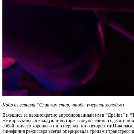
Кадр из сериала “Слишком стар, чтобы умереть молодым”
Взявшись за неоднократно апробированный им в “Драйве” и “То
же впрыскивая в каждую полуторачасовую серию из десяти лош
собой, ничего хорошего ни о первых, ни о вторых от Николаса 
синефилия режиссера всегда оперировала тропами трансгресси