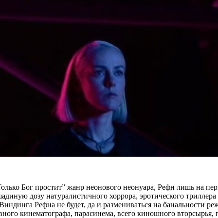
лько Бог простит” жанр неонового неонуара, Рефн лишь на перв
адиную дозу натуралистичного хоррора, эротического триллера 
Виндинга Рефна не будет, да и размениваться на банальности реж
вного кинематографа, парасинема, всего киношного вторсырья,