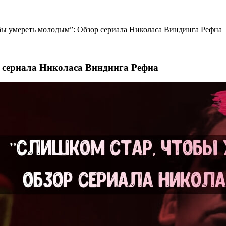
бы умереть молодым”: Обзор сериала Николаса Виндинга Рефна
 сериала Николаса Виндинга Рефна