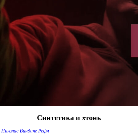
Синтетика и хтонь
, Николас Виндинг Рефн