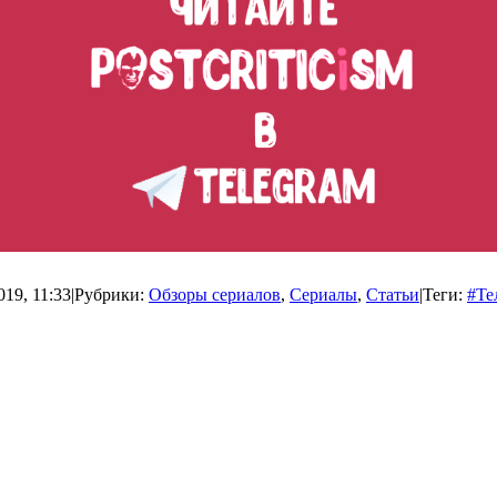
19, 11:33
|
Рубрики:
Обзоры сериалов
,
Сериалы
,
Статьи
|
Теги:
#Те