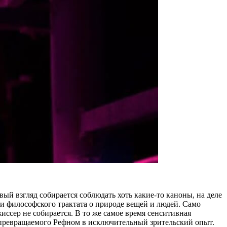
ый взгляд собирается соблюдать хоть какие-то каноны, на деле
и философского трактата о природе вещей и людей. Само
иссер не собирается. В то же самое время сенситивная
 превращаемого Рефном в исключительный зрительский опыт.