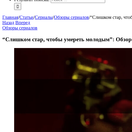
Главная
/
Статьи
/
Сериалы
/
Обзоры сериалов
/
“Слишком стар, что
Назад
Вперед
Обзоры сериалов
“Слишком стар, чтобы умереть молодым”: Обзор