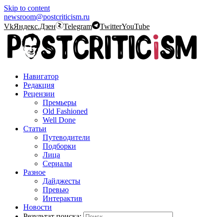
Skip to content
newsroom@postcriticism.ru
Vk
Яндекс.Дзен
Telegram
Twitter
YouTube
Навигатор
Редакция
Рецензии
Премьеры
Old Fashioned
Well Done
Статьи
Путеводители
Подборки
Лица
Сериалы
Разное
Дайджесты
Превью
Интерактив
Новости
Результат поиска: