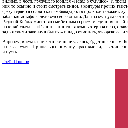
видимо, в честь грядущего юбилея «Назад в будущее». И тренд
них-то обычно и стоит смотреть кино), а контуры прочих твист
сразу теряется солдатская якобымудрость про «бой покажет, ху
забавная метафора человеческого опыта. Да и зачем нужно что
Рядовой Кейдж живет восьмибитным героем, и единственный жив
начинай сначала. «Грань» – типичная компьютерная игра, с з
задротскими законами бытия – и надо отметить, что даже если 
Впрочем, впечатление, что кино не удалось, будет неверным. 
и не заскучать. Пришельцы, пиу-пиу, красивые виды затопленн
и пусть.
Глеб Шашлов