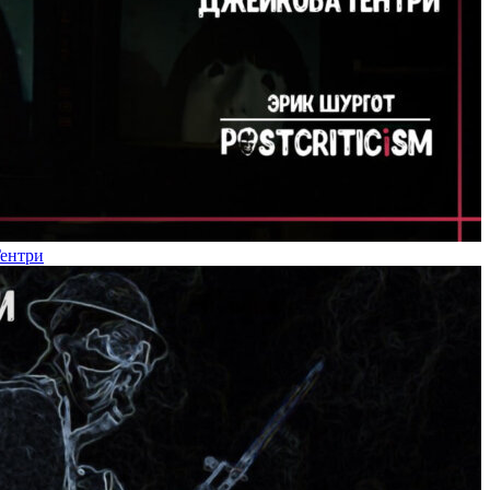
Гентри