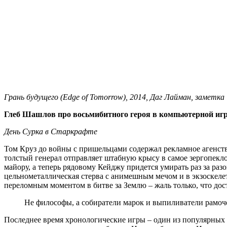
Грань будущего (Edge of Tomorrow), 2014, Даг Лайман, заметка
Глеб Шашлов про восьмибитного героя в компьютерной игр
День Сурка в Старкрафте
Том Круз до войны с пришельцами содержал рекламное агенств
толстый генерал отправляет штабную крысу в самое зергопекло
майору, а теперь рядовому Кейджу придется умирать раз за разо
цельнометаллическая стерва с анимешным мечом и в экзоскелете
переломным моментом в битве за Землю – жаль только, что дос
Не философы, а собиратели марок и выпиливатели рамоче
Последнее время хронологические игры – один из популярных т