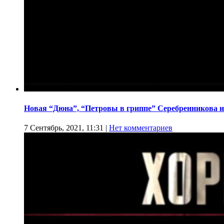
Новая “Дюна”, “Петровы в гриппе” Серебренникова и
7 Сентябрь, 2021, 11:31
|
Нет комментариев