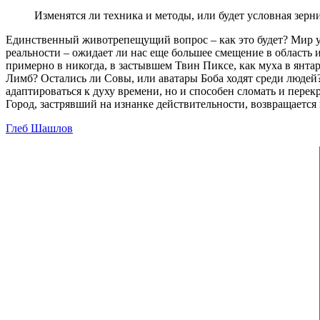
Изменятся ли техника и методы, или будет условная зерн
Единственный животрепещущий вопрос – как это будет? Мир у
реальности – ожидает ли нас еще большее смещение в область 
примерно в никогда, в застывшем Твин Пиксе, как муха в янтар
Лимб? Остались ли Совы, или аватары Боба ходят среди людей? 
адаптироваться к духу времени, но и cпособен сломать и перек
Город, застрявший на изнанке действительности, возвращается 
Глеб Шашлов