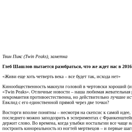
Твин Пикс (Twin Peaks), заметка
Глеб Шашлов пытается разобраться, что же ждет нас в 201
«Живи еще хоть четверть века – все будет так, исхода нет»
Кинообщественность макнули головой в чертовски хороший (и г
«Twin Peaks». Отличные новости – наша любимая жевательная ре
некромантия противоестественна, но действительно лучшие ис
Евклид с его единственной прямой через две точки?
Восторги вполне понятны – несмотря на скепсис к самой идее, 
последнего можно заподозрить в эспериментах с Франкенштейн
держит слово. Во времена, когда улыбки ностальгии все чаще 
построить кинореальность из ногтей мертвецов – и первые шаги