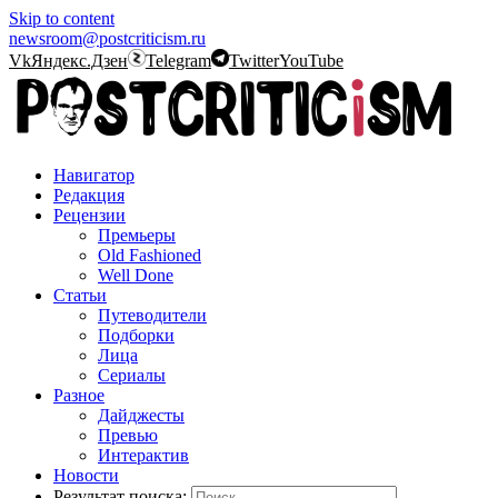
Skip to content
newsroom@postcriticism.ru
Vk
Яндекс.Дзен
Telegram
Twitter
YouTube
Навигатор
Редакция
Рецензии
Премьеры
Old Fashioned
Well Done
Статьи
Путеводители
Подборки
Лица
Сериалы
Разное
Дайджесты
Превью
Интерактив
Новости
Результат поиска: