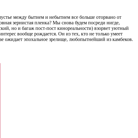
устье между бытием и небытием все больше оторвано от
овная зернистая пленка? Мы снова будем посреди нигде,
еский, но и багаж пост-пост кинореальности) взорвет уютный
нтерес вообще рождается. Он из тех, кто не только умеет
учае ожидает эпохальное зрелище, любопытнейший из камбеков.