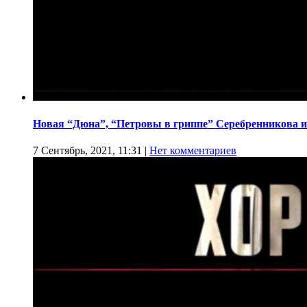
Новая “Дюна”, “Петровы в гриппе” Серебренникова и
7 Сентябрь, 2021, 11:31
|
Нет комментариев