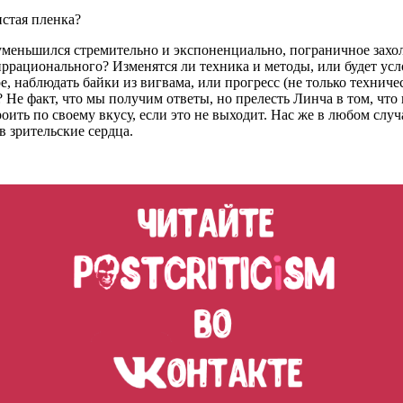
истая пленка?
меньшился стремительно и экспоненциально, пограничное захол
иррационального? Изменятся ли техника и методы, или будет усл
е, наблюдать байки из вигвама, или прогресс (не только технич
Не факт, что мы получим ответы, но прелесть Линча в том, что и
роить по своему вкусу, если это не выходит. Нас же в любом сл
в зрительские сердца.