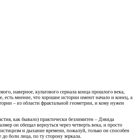
ого, наверное, культового сериала конца прошлого века,
, есть мнение, что хорошие истории имеют начало и конец, а
ории – из области фрактальной геометрии, и кому нужен
частия, как бывало) практически безлимитен – Дэвида
мер он обещал вернуться через четверть века, и просто
мистицизм и дыхание времени, пожалуй, только он способен
до боли лица, по ту сторону зеркала.