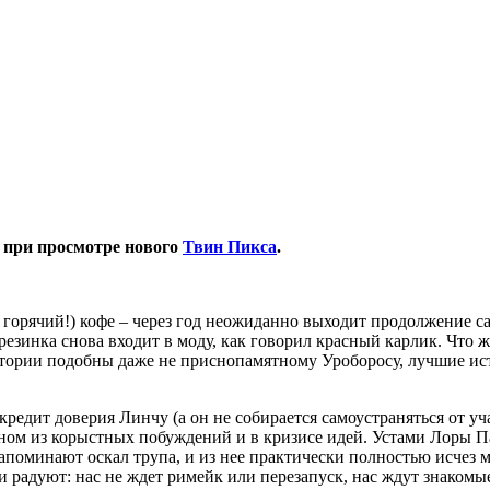
6 при просмотре нового
Твин Пикса
.
орячий!) кофе – через год неожиданно выходит продолжение сам
зинка снова входит в моду, как говорил красный карлик. Что же
тории подобны даже не приснопамятному Уроборосу, лучшие ист
кредит доверия Линчу (а он не собирается самоустраняться от у
ом из корыстных побуждений и в кризисе идей. Устами Лоры Пал
напоминают оскал трупа, и из нее практически полностью исчез 
 радуют: нас не ждет римейк или перезапуск, нас ждут знакомые 