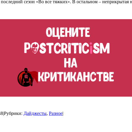
 последний сезон «Во все тяжких». В остальном – неприкрытая 
48
|
Рубрики:
Дайджесты
,
Разное
|