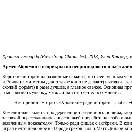
Хроники ломбарда,(Pawn Shop Chronicles), 2013, Уэйн Крамер, 
Армен Абрямян о неприкрытой неприглядности и нафтали
Короткие истории на различные сюжеты, но с неизменным чёр
и Риччи (сами мэтры давно такое кино не делают) выглядит жал
схожий формат) в разы лучшее, а главное свежее. Основная п
и мог вызвать улыбку, хотя…и на этот счёт есть сомнения.
Нет причин смотреть «Хроники» ради историй – любая «б
Комедийные сюжеты про деревенщин различного пошиба, забр
тасовкой пересекающихся персонажей проработана слабо и выг
заявленным показателям. Только ради фишек с актёрами. В ко
играл нечто подобное в «Городе грехов», да и Мэтт Диллон впо