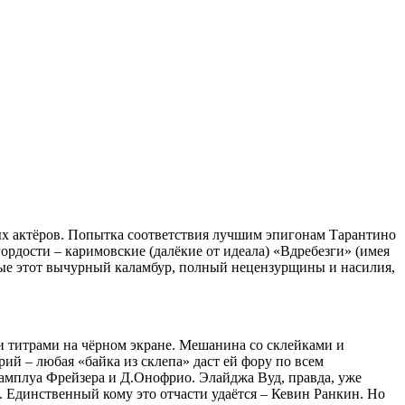
ых актёров. Попытка соответствия лучшим эпигонам Тарантино
ордости – каримовские (далёкие от идеала) «Вдребезги» (имея
тые этот вычурный каламбур, полный нецензурщины и насилия,
 титрами на чёрном экране. Мешанина со склейками и
й – любая «байка из склепа» даст ей фору по всем
 амплуа Фрейзера и Д.Онофрио. Элайджа Вуд, правда, уже
я. Единственный кому это отчасти удаётся – Кевин Ранкин. Но