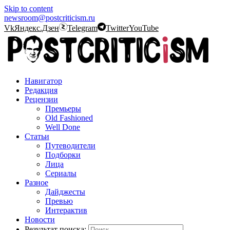
Skip to content
newsroom@postcriticism.ru
Vk
Яндекс.Дзен
Telegram
Twitter
YouTube
Навигатор
Редакция
Рецензии
Премьеры
Old Fashioned
Well Done
Статьи
Путеводители
Подборки
Лица
Сериалы
Разное
Дайджесты
Превью
Интерактив
Новости
Результат поиска: