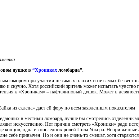
заметка
новом душке в
“Хрониках
ломбарда”.
ным юмором при участии не самых плохих и не самых безвестн
ко и скучно. Хотя российский зритель может испытать чувство г
ретензия к «Хроникам» – нафталиновый душок. Может в девянос
айка из склепа» даст ей фору по всем заявленным показателям
едающих в местный ломбард, лучше бы смотрелись отделёнными
лядит искусственно. Нет причин смотреть «Хроники» ради истори
нце концов, одна из последних ролей Пола Уокера. Непривычные
лне себе привычен. Но и они не очень-то смешат, хотя стараютс