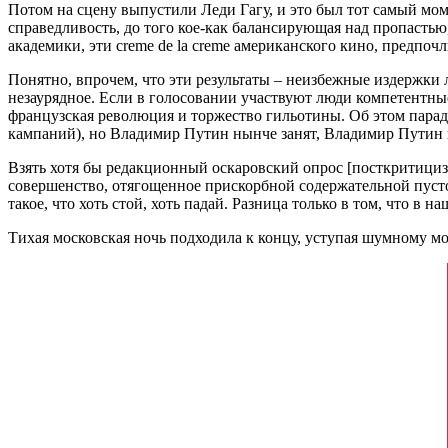
Потом на сцену выпустили Леди Гагу, и это был тот самый мом
справедливость, до того кое-как балансирующая над пропастью
академики, эти creme de la creme американского кино, предпоч
Понятно, впрочем, что эти результаты – неизбежные издержки 
незаурядное. Если в голосовании участвуют люди компетентны
французская революция и торжество гильотины. Об этом парад
кампаний), но Владимир Путин нынче занят, Владимир Путин ц
Взять хотя бы редакционный оскаровский опрос [посткритици
совершенство, отягощенное прискорбной содержательной пуст
такое, что хоть стой, хоть падай. Разница только в том, что в
Тихая московская ночь подходила к концу, уступая шумному мос