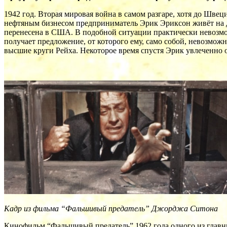
1942 год. Вторая мировая война в самом разгаре, хотя до Шве
нефтяным бизнесом предприниматель Эрик Эриксон живёт на д
перенесена в США. В подобной ситуации практически невозмо
получает предложение, от которого ему, само собой, невозмо
высшие круги Рейха. Некоторое время спустя Эрик увлеченно о
Кадр из фильма “Фальшивый предатель” Джорджа Ситона
Кинофильм “Фальшивый предатель” 1962 года одного из глав