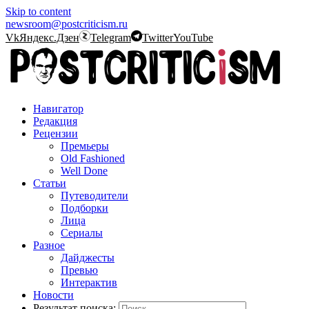
Skip to content
newsroom@postcriticism.ru
Vk
Яндекс.Дзен
Telegram
Twitter
YouTube
Навигатор
Редакция
Рецензии
Премьеры
Old Fashioned
Well Done
Статьи
Путеводители
Подборки
Лица
Сериалы
Разное
Дайджесты
Превью
Интерактив
Новости
Результат поиска: