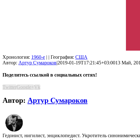
Хронология:
1960-е
| | География:
США
Автор:
Артур Сумароков
|
2019-01-19T17:21:45+03:00
13 Май, 201
Поделитесь ссылкой в социальных сетях!
Twitter
Google+
Vk
Автор:
Артур Сумароков
Гедонист, нигилист, энциклопедист. Укротитель синонимичес