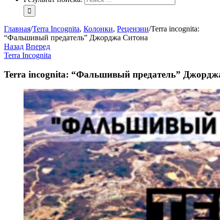
Главная
/
Terra Incognita
,
Колонки
,
Рецензии
/
Terra incognita:
“Фальшивый предатель” Джорджа Ситона
Назад
Вперед
Terra Incognita
Terra incognita: “Фальшивый предатель” Джордж