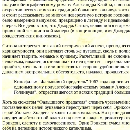
полуавтобиографическому роману Александра Клайна, снят нас
открестившегося от всяких традиций большого голливудского 
и стоит рассказывать во многом невероятную историю господина 
было намеренно выдумано, превращено в легенду и идеальный 
сперва. Все дело в том, что Джордж Ситон, являвшийся и драм
привычной эскапистской манеры (в конце концов, имя Джорджа
рождественских киносказок).
Ситона интересует не вязкий исторический аспект, преподнес
карикатурности, они выглядят столь же пугающе, сколь и полн
начинает творить, меняясь к лучшему. Расчётливый, не скло
человеком, наконец осознавшим что нейтралитет – персональн
придётся, хочешь того или нет: стоять в стороне удобно лишь т
давлением экстремальных обстоятельств, началась проявляться
Кинофильм “Фальшивый предатель” 1962 года одного из
одноименному полуавтобиографическому роману Александ
Голливуда”, открестившегося от всяких традиций большо
Хоть за сюжетом “Фальшивого предателя” следить чрезвычайно
поставленных целей буквально переступает через себя. Эриксо
герой Уильяма Холдена заходит слишком далеко. Но грань дозв
ощущение абсолютной власти над всем и каждым, режиссер отд
Эриксон, слепоту и самоуверенность. Эрик Эриксон сумел мног
себя на пепелище исторического катаклизма.