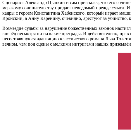
Сценарист Александр Цыпкин и сам признался, что его сочинени
мерзкому сочинительству придаст неведомый прежде смысл. И пу
кадры с героем Константина Хабенского, который играет машин
Вронский, а Анну Каренину, очевидно, арестуют за убийство, 
Возмездие судьбы за нарушение божественных законов настигло
вперёд несмотря ни на какие преграды. И действительно, пра
несостоявшуюся адаптацию классического романа Льва Толстог
вечном, чем под сцены с мелкими интригами наших приземлё