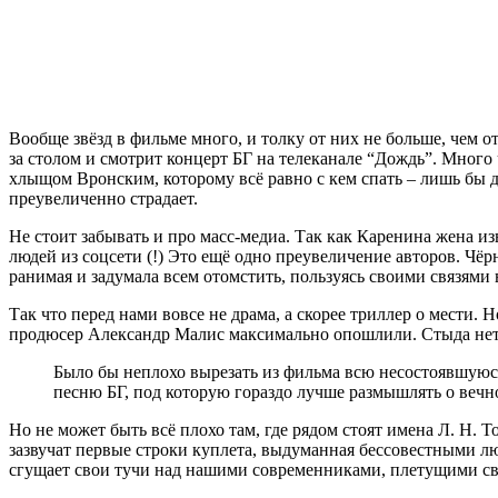
Вообще звёзд в фильме много, и толку от них не больше, чем 
за столом и смотрит концерт БГ на телеканале “Дождь”. Много 
хлыщом Вронским, которому всё равно с кем спать – лишь бы 
преувеличенно страдает.
Не стоит забывать и про масс-медиа. Так как Каренина жена из
людей из соцсети (!) Это ещё одно преувеличение авторов. Чё
ранимая и задумала всем отомстить, пользуясь своими связями
Так что перед нами вовсе не драма, а скорее триллер о мести
продюсер Александр Малис максимально опошлили. Стыда нет ка
Было бы неплохо вырезать из фильма всю несостоявшуюся
песню БГ, под которую гораздо лучше размышлять о веч
Но не может быть всё плохо там, где рядом стоят имена Л. Н. Т
зазвучат первые строки куплета, выдуманная бессовестными 
сгущает свои тучи над нашими современниками, плетущими св