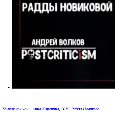
Тёмная как ночь. Анна Каренина, 2019, Радда Новикова