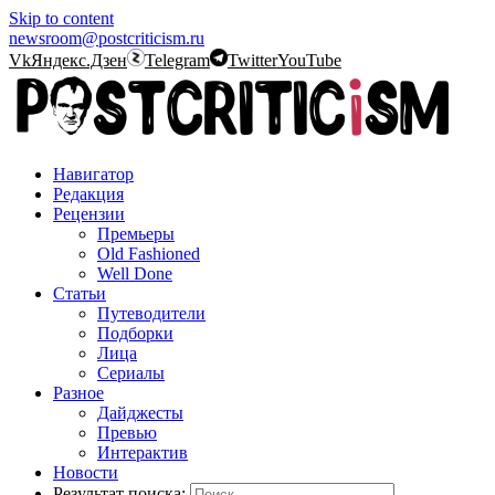
Skip to content
newsroom@postcriticism.ru
Vk
Яндекс.Дзен
Telegram
Twitter
YouTube
Навигатор
Редакция
Рецензии
Премьеры
Old Fashioned
Well Done
Статьи
Путеводители
Подборки
Лица
Сериалы
Разное
Дайджесты
Превью
Интерактив
Новости
Результат поиска: