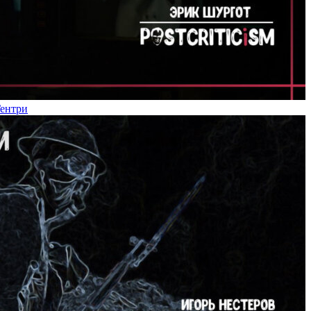
Гентри