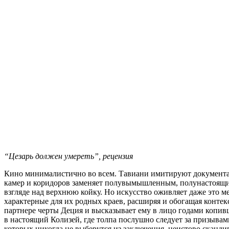
“Цезарь должен умереть”, рецензия
Кино минималистично во всем. Тавиани имитируют документа
камер и коридоров заменяет полувымышленным, полунастоящи
взгляде над верхнюю койку. Но искусство оживляет даже это 
характерные для их родных краев, расширяя и обогащая конте
партнере черты Деция и высказывает ему в лицо годами копив
в настоящий Колизей, где толпа послушно следует за призывам
которых никогда не выберутся из заключения, неистово сканди