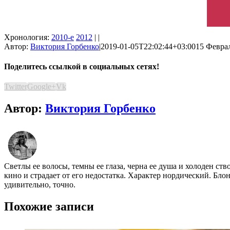
Хронология:
2010-е
2012
| |
Автор:
Виктория Горбенко
|
2019-01-05T22:02:44+03:00
15 Феврал
Поделитесь ссылкой в социальных сетях!
Twitter
Google+
Vk
Автор:
Виктория Горбенко
Светлы ее волосы, темны ее глаза, черна ее душа и холоден ст
кино и страдает от его недостатка. Характер нордический. Бло
удивительно, точно.
Похожие записи