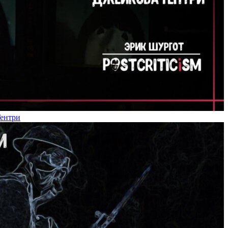
Гентри