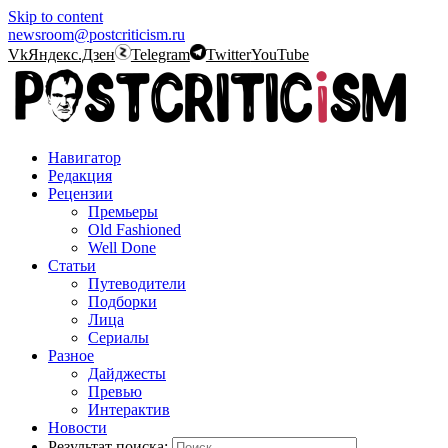
Skip to content
newsroom@postcriticism.ru
Vk
Яндекс.Дзен
Telegram
Twitter
YouTube
Навигатор
Редакция
Рецензии
Премьеры
Old Fashioned
Well Done
Статьи
Путеводители
Подборки
Лица
Сериалы
Разное
Дайджесты
Превью
Интерактив
Новости
Результат поиска: