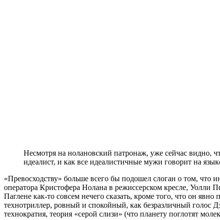
Несмотря на нолановский патронаж, уже сейчас видно, ч
идеалист, и как все идеалистичные мужи говорит на язык
«Превосходству» больше всего бы подошел слоган о том, что и
оператора Кристофера Нолана в режиссерском кресле, Уолли 
Паглене как-то совсем нечего сказать, кроме того, что он явн
технотриллер, ровный и спокойный, как безразличный голос Д
технократия, теория «серой слизи» (что планету поглотят моле