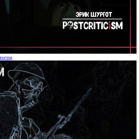
Гентри