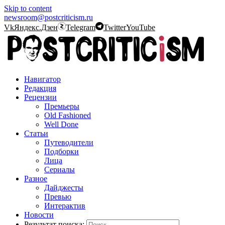
Skip to content
newsroom@postcriticism.ru
Vk
Яндекс.Дзен
Telegram
Twitter
YouTube
Навигатор
Редакция
Рецензии
Премьеры
Old Fashioned
Well Done
Статьи
Путеводители
Подборки
Лица
Сериалы
Разное
Дайджесты
Превью
Интерактив
Новости
Результат поиска: