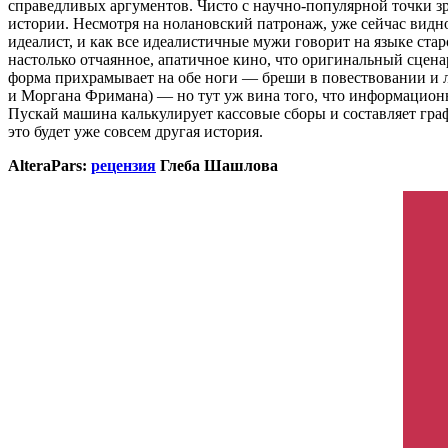
справедливых аргументов. Чисто с научно-популярной точки з
истории. Несмотря на нолановский патронаж, уже сейчас видно
идеалист, и как все идеалистичные мужи говорит на языке ста
настолько отчаянное, апатичное кино, что оригинальный сцен
форма прихрамывает на обе ноги — бреши в повествовании и л
и Моргана Фримана) — но тут уж вина того, что информационно
Пускай машина калькулирует кассовые сборы и составляет гра
это будет уже совсем другая история.
AlteraPars:
рецензия
Глеба Шашлова