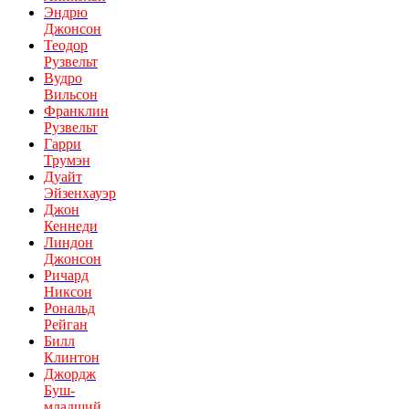
Эндрю
Джонсон
Теодор
Рузвельт
Вудро
Вильсон
Франклин
Рузвельт
Гарри
Трумэн
Дуайт
Эйзенхауэр
Джон
Кеннеди
Линдон
Джонсон
Ричард
Никсон
Рональд
Рейган
Билл
Клинтон
Джордж
Буш-
младший