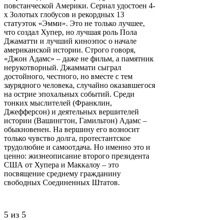
повстанческой Америки. Сериал удостоен 4-
х Золотых глобусов и рекордных 13
статуэток «Эмми». Это не только лучшее,
что создал Хупер, но лучшая роль Пола
Джаматти и лучший киноэпос о начале
американской истории. Строго говоря,
«Джон Адамс» – даже не фильм, а памятник
нерукотворный. Джаммати сыграл
достойного, честного, но вместе с тем
заурядного человека, случайно оказавшегося
на острие эпохальных событий. Среди
тонких мыслителей (Франклин,
Джефферсон) и деятельных вершителей
истории (Вашингтон, Гамильтон) Адамс –
обыкновенен. На вершину его возносит
только чувство долга, протестантское
трудолюбие и самоотдача. Но именно это и
ценно: жизнеописание второго президента
США от Хупера и Маккалоу – это
посвящение среднему гражданину
свободных Соединенных Штатов.
5 из 5