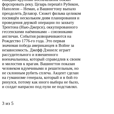
форсировать реку. Цезарь перешёл Рубикон,
Наполеон – Неман, а Вашингтону выпало
преодолеть Делавэр. Сюжет фильма целиком
посвящён нескольким дням планирования и
проведения дерзкой операции по захвату
Трентона (Нью-Джерси), оккупированного
гессенскими наёмниками – союзниками
англичан. События разворачиваются на
Рождество 1776-го года. Это первая
значимая победа американцев в Войне за
независимость. Джефф Дэниелс играет
рассудительного и взвешенного
военачальника, который справедлив к своим
и милостив к врагам. Вашингтон показан
человеком вдумчивыми и решительным, но
не склонным рубить сплеча. Акцент сделан
на гуманизме генерала, который и в бой-то
ринулся, потому как иного выбора не было,
и солдат напрасно под пули не подставлял.
3 из 5