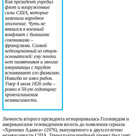
Как президент учредил
флот и вооруженные
силы США, которые
заменили народное
ополчение. Чуть не
ввязался в военный
конфликт с бывшими
союзниками –
французами. Самый
недооцененный из отцов-
основателей: ему почти
нет памятников и многие
американцы с трудом
вспоминают его фамилию.
Никогда не имел рабов.
Умер 4 июля 1826 года –
ровно в 50-ую годовщину
провозглашения
независимости.
Личность второго президента игнорировалась Голливудом и
американским телевидением вплоть до появления сериала
«Хроники Адамса» (1976), выпущенного к двухсотлетию
независимости США. Тринадцатисерийный проект был снят