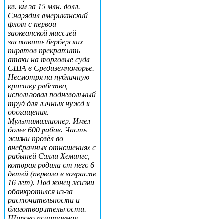
кв. км за 15 млн. долл.
Снарядил американский
флот с первой
заокеанской миссией –
заставить берберских
пиратов прекратить
атаки на торговые суда
США в Средиземноморье.
Несмотря на публичную
критику рабства,
использовал подневольный
труд для личных нужд и
обогащения.
Мультимиллионер. Имел
более 600 рабов. Часть
жизни провёл во
внебрачных отношениях с
рабыней Салли Хемингс,
которая родила от него 6
детей (первого в возрасте
16 лет). Под конец жизни
обанкротился из-за
расточительности и
благотворительности.
Широко почитаемая