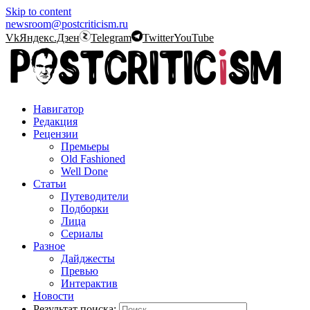
Skip to content
newsroom@postcriticism.ru
Vk
Яндекс.Дзен
Telegram
Twitter
YouTube
Навигатор
Редакция
Рецензии
Премьеры
Old Fashioned
Well Done
Статьи
Путеводители
Подборки
Лица
Сериалы
Разное
Дайджесты
Превью
Интерактив
Новости
Результат поиска: