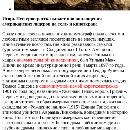
Игорь Нестеров рассказывает про воплощения
американских лидеров на теле- и киноэкране
Сразу после своего появления кинематограф начал свежим и
любопытным взглядом посматривать на власть имущих.
Внимательнее всего там, где кино развивалось самыми
бурными темпами – в Соединенных Штатах Америки.
Первым американским президентом, запечатлённым на
кадрах
документальной кинохроники
, был Уильям Мак-
Кинли во время инаугурационной речи 4 марта 1897-го года.
А всего через несколько лет популярнейший Теодор Рузвельт
стал первой жертвой политической киносатиры: над
эпатажным оратором и заядлым охотником посмеялась студия
Томаса Эдисона в
одноминутной немой короткометражке
1901-го года под названием «Ужасный Тедди, король Гризли».
Первым из дошедших до нас художественных кинотворений,
где присутствовал образ американского президента, оказалось
скандальное «Рождение нации» (1915) Дэвида Гриффита с
эпизодом убийства Авраама Линкольна, вошедшим в историю
кино. После этого Голливуд и американское телевидение
часто посвящали хозяевам Белого дома – лёгкие комедии и
глубокие драмы, эпические ленты и любовные мелодрамы.