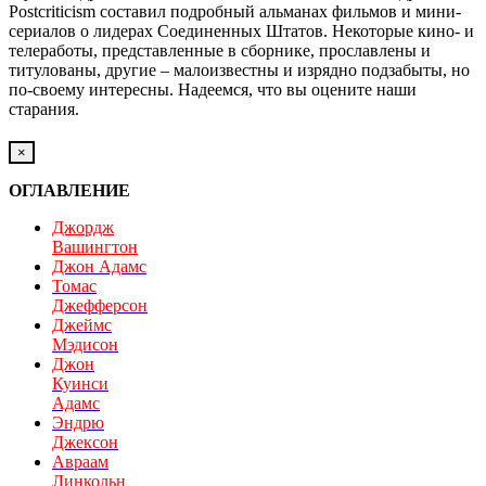
Postcriticism составил подробный альманах фильмов и мини-
сериалов о лидерах Соединенных Штатов. Некоторые кино- и
телеработы, представленные в сборнике, прославлены и
титулованы, другие – малоизвестны и изрядно подзабыты, но
по-своему интересны. Надеемся, что вы оцените наши
старания.
×
ОГЛАВЛЕНИЕ
Джордж
Вашингтон
Джон Адамс
Томас
Джефферсон
Джеймс
Мэдисон
Джон
Куинси
Адамс
Эндрю
Джексон
Авраам
Линкольн