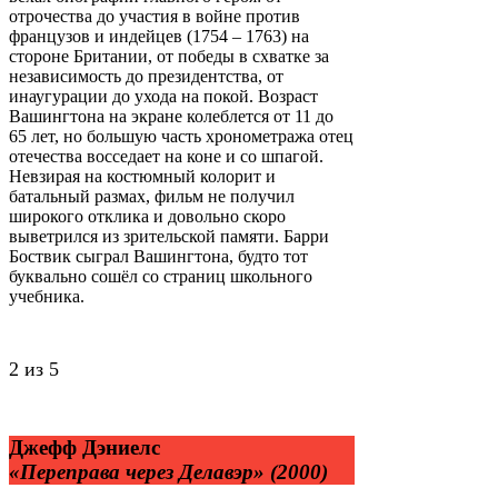
отрочества до участия в войне против
французов и индейцев (1754 – 1763) на
стороне Британии, от победы в схватке за
независимость до президентства, от
инаугурации до ухода на покой. Возраст
Вашингтона на экране колеблется от 11 до
65 лет, но большую часть хронометража отец
отечества восседает на коне и со шпагой.
Невзирая на костюмный колорит и
батальный размах, фильм не получил
широкого отклика и довольно скоро
выветрился из зрительской памяти. Барри
Боствик сыграл Вашингтона, будто тот
буквально сошёл со страниц школьного
учебника.
2 из 5
Джефф Дэниелс
«Переправа через Делавэр» (2000)