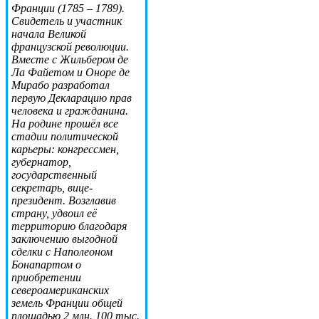
Франции (1785 – 1789).
Свидетель и участник
начала Великой
французской революции.
Вместе с Жильбером де
Ла Файетом и Оноре де
Мирабо разработал
первую Декларацию прав
человека и гражданина.
На родине прошёл все
стадии политической
карьеры: конгрессмен,
губернатор,
государственный
секретарь, вице-
президент. Возглавив
страну, удвоил её
территорию благодаря
заключению выгодной
сделки с Наполеоном
Бонапартом о
приобретении
североамериканских
земель Франции общей
площадью 2 млн. 100 тыс.