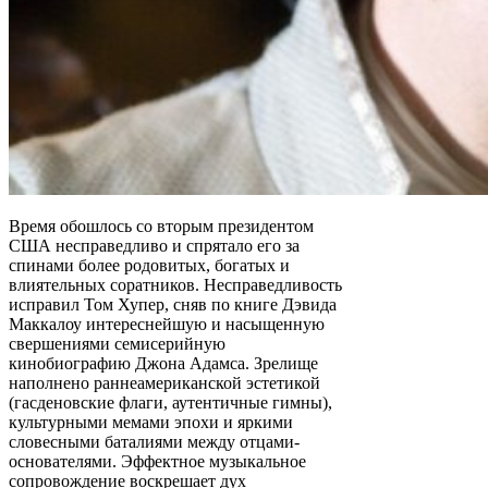
Время обошлось со вторым президентом
США несправедливо и спрятало его за
спинами более родовитых, богатых и
влиятельных соратников. Несправедливость
исправил Том Хупер, сняв по книге Дэвида
Маккалоу интереснейшую и насыщенную
свершениями семисерийную
кинобиографию Джона Адамса. Зрелище
наполнено раннеамериканской эстетикой
(гасденовские флаги, аутентичные гимны),
культурными мемами эпохи и яркими
словесными баталиями между отцами-
основателями. Эффектное музыкальное
сопровождение воскрешает дух