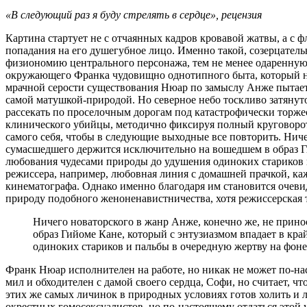
«В следующий раз я буду стрелять в сердце», рецензия
Картина стартует не с отчаянных кадров кровавой жатвы, а с
попадания на его душегубное лицо. Именно такой, созерцатель
физиономию центрального персонажа, тем не менее одаренную ц
окружающего Франка чудовищно однотипного быта, который не
мрачной серости существования Нюар по замыслу Анже пытает
самой матушкой-природой. Но северное небо тоскливо затянуто 
рассекать по проселочным дорогам под катастрофически торже
клинического убийцы, методично фиксируя полный круговорот
самого себя, чтобы в следующие выходные все повторить. Ниче
сумасшедшего держится исключительно на вошедшем в образ Ги
любования чудесами природы до удушения одиноких стариков 
режиссера, например, любовная линия с домашней прачкой, ка
кинематографа. Однако именно благодаря им становится очеви
природу подобного женоненавистничества, хотя режиссерская 
Ничего новаторского в жанр Анже, конечно же, не прино
образ Гийоме Кане, который с энтузиазмом впадает в кр
одиноких стариков и пальбы в очередную жертву на фон
Франк Нюар исполнителен на работе, но никак не может по-н
мил и обходителен с дамой своего сердца, Софи, но считает, 
этих же самых личинок в природных условиях готов холить и л
окрестных гомосексуалистов, но по-настоящему отдаться этой