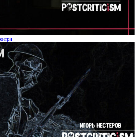
Гентри