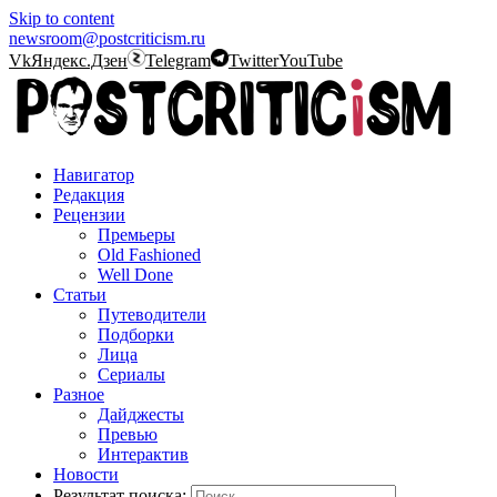
Skip to content
newsroom@postcriticism.ru
Vk
Яндекс.Дзен
Telegram
Twitter
YouTube
Навигатор
Редакция
Рецензии
Премьеры
Old Fashioned
Well Done
Статьи
Путеводители
Подборки
Лица
Сериалы
Разное
Дайджесты
Превью
Интерактив
Новости
Результат поиска: