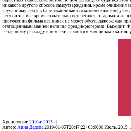
никакого другого способа самоутверждения, кроме очищения з
случайному сексу в баре заканчиваются комическим конфузом,
чего он так все время сознательно остерегался, от аромата же
протяжении фильма все никак не может обуять даже жажда при
отягощенными манией величия фреддикрюгерами. Выходит, Фра
гендерному раскладу в нем сейчас многим женщинам хватило 
Хронология:
2010-е
2015
| |
Автор:
Анна Дедова
|
2019-01-05T20:47:22+03:00
30 Июль, 2015, 