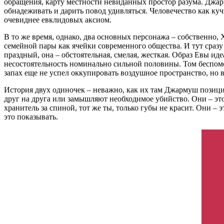
обращения, карту местности невиданных простор разума. Джар
обнадеживать и дарить повод удивляться. Человечество как ку
очевиднее евклидовых аксиом.
В то же время, однако, два основных персонажа – собственно,
семейной пары как ячейки современного общества. И тут сраз
праздный, она – обстоятельная, смелая, жесткая. Образ Евы ид
несостоятельность номинально сильной половины. Том беспомощ
запах еще не успел оккупировать воздушное пространство, но в
История двух одиночек – неважно, как их там Джармуш позицион
друг на друга или замышляют необходимое убийство. Они – это
хранитель за спиной, тот же ты, только губы не красит. Они – 
это показывать.