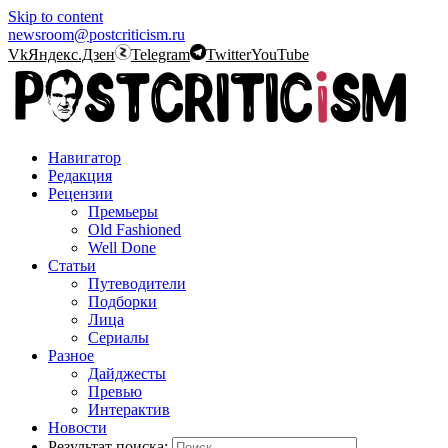
Skip to content
newsroom@postcriticism.ru
Vk
Яндекс.Дзен
Telegram
Twitter
YouTube
Навигатор
Редакция
Рецензии
Премьеры
Old Fashioned
Well Done
Статьи
Путеводители
Подборки
Лица
Сериалы
Разное
Дайджесты
Превью
Интерактив
Новости
Результат поиска: