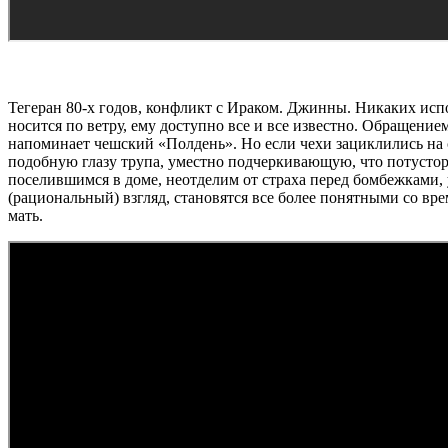
Тегеран 80-х годов, конфликт с Ираком. Джинны. Никаких исп
носится по ветру, ему доступно все и все известно. Обращен
напоминает чешский «Полдень». Но если чехи зациклились на 
подобную глазу трупа, уместно подчеркивающую, что потустор
поселившимся в доме, неотделим от страха перед бомбежкам
(рациональный) взгляд, становятся все более понятными со вре
мать.