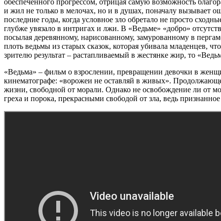
обеспеченного прогрессом, отрицая самую возможность благор
и жил не только в мелочах, но и в душах, поначалу вызывает о
последние годы, когда условное зло обретало не просто сходн
глубже увязало в интригах и лжи. В «Ведьме» «добро» отсутств
посылая деревянному, нарисованному, замурованному в пергаме
плоть ведьмы из старых сказок, которая убивала младенцев, чт
зрителю результат – растапливаемый в жестянке жир, то «Ведь
«Ведьма» – фильм о взрослении, превращении девочки в женщин
кинематографе: «ворожеи не оставляй в живых». Продолжающег
жизни, свободной от морали. Однако не освобождение ли от мо
греха и порока, прекрасными свободой от зла, ведь признанное