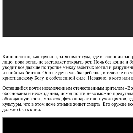
Кинополотно, как трясина, затягивает туда, где в зловонии за
лицо, пока вопль не заставляет открыть рот. Ночь без конца и
уводит все дальше по тропке между забытых могил и разрушенн
и гнойных бинтов. Оно везде: в улыбке ребенка, в тележке из 
христианскому Богу, к собственной силе. Неважно, в кого или в
Оставшийся почти незамеченным отечественным зрителем «Вопл
обоснованы и неожиданны, исход почти невозможно предугадат
обглоданную кость, молоток, фотоаппарат или пучок цветов, г
культуры, что в этом доме отныне живет смерть. Его оружие вс
должно быть кино.