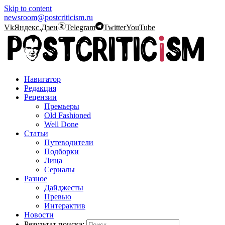
Skip to content
newsroom@postcriticism.ru
Vk
Яндекс.Дзен
Telegram
Twitter
YouTube
Навигатор
Редакция
Рецензии
Премьеры
Old Fashioned
Well Done
Статьи
Путеводители
Подборки
Лица
Сериалы
Разное
Дайджесты
Превью
Интерактив
Новости
Результат поиска: