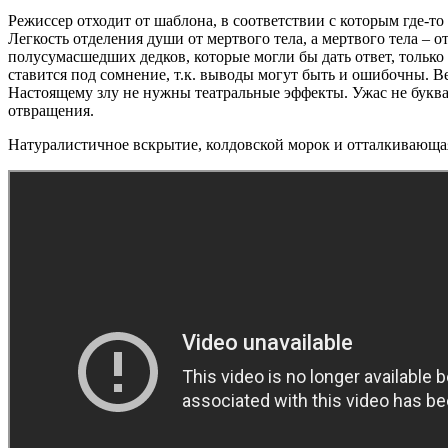
Режиссер отходит от шаблона, в соответствии с которым где-то
Легкость отделения души от мертвого тела, а мертвого тела –
полусумасшедших дедков, которые могли бы дать ответ, только
ставится под сомнение, т.к. выводы могут быть и ошибочны. Ве
Настоящему злу не нужны театральные эффекты. Ужас не буквал
отвращения.
Натуралистичное вскрытие, колдовской морок и отталкивающая