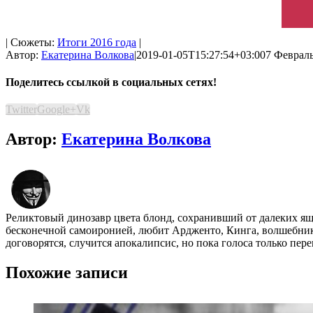
| Сюжеты:
Итоги 2016 года
|
Автор:
Екатерина Волкова
|
2019-01-05T15:27:54+03:00
7 Февраль
Поделитесь ссылкой в социальных сетях!
Twitter
Google+
Vk
Автор:
Екатерина Волкова
Реликтовый динозавр цвета блонд, сохранивший от далеких я
бесконечной самоиронией, любит Ардженто, Кинга, волшебника
договорятся, случится апокалипсис, но пока голоса только пер
Похожие записи