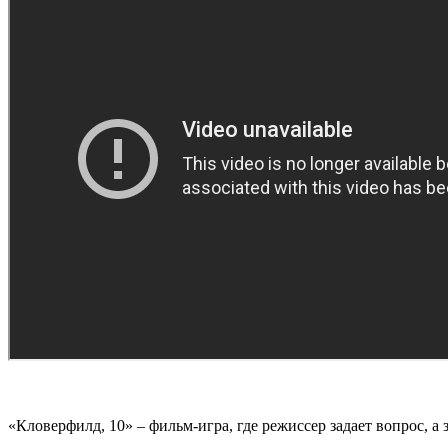
«Кловерфилд, 10» – фильм-игра, где режиссер задает вопрос, а 