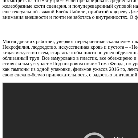
посмотреть на это «внутри»? Если препарировать среднестат
желеобразные кости сценария, и полупереваренный суповой наб
еще сексуальной ляжкой Блейк Лайвли, прибитой к дереву Дж
внимания внешности и почти не заботясь о внутренностях. О ф
Магия древних работает, уверяют перекроенные скальпелем пл
Некрофилия, людоедство, искусственная кровь и пустота – «Не
кидая искусство всем, стараясь чтобы никто не ушел обделенн
облизанный труп. Все замуровано в пластик, все обезжирено 
стиля фильм уступает «Под покровом ночи» Тома Форда, по ур
как тампоны из одной упаковки, фильмов ужасов 2016-го, лент
свою снежно-белую привлекательность, с радостью впитавши