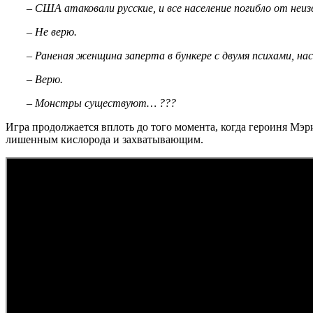
– США атаковали русские, и все население погибло от неи
– Не верю.
– Раненая женщина заперта в бункере с двумя психами, н
– Верю.
– Монстры существуют… ???
Игра продолжается вплоть до того момента, когда героиня М
лишенным кислорода и захватывающим.