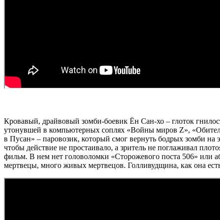
Кровавый, драйвовый зомби-боевик Ён Сан-хо – глоток гнил
утонувшей в компьютерных соплях «Войны миров Z», «Обители 
в Пусан» – паровозик, который смог вернуть бодрых зомби на 
чтобы действие не простаивало, а зритель не поглаживал пло
фильм. В нем нет головоломки «Сторожевого поста 506» или а
мертвецы, много живых мертвецов. Голливудщина, как она есть