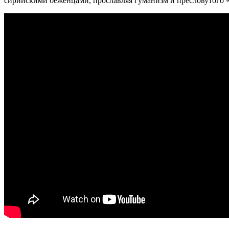
сирийскими беженцами, прославляя гуманизм и пресловутого «