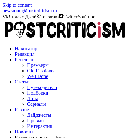
Skip to content
newsroom@postcriticism.ru
Vk
Яндекс.Дзен
Telegram
Twitter
YouTube
Навигатор
Редакция
Рецензии
Премьеры
Old Fashioned
Well Done
Статьи
Путеводители
Подборки
Лица
Сериалы
Разное
Дайджесты
Превью
Интерактив
Новости
Результат поиска: