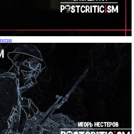
Гентри