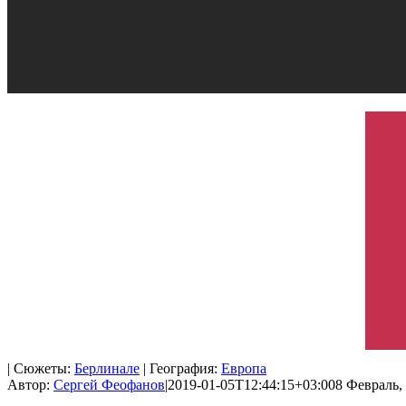
| Сюжеты:
Берлинале
| География:
Европа
Автор:
Сергей Феофанов
|
2019-01-05T12:44:15+03:00
8 Февраль, 