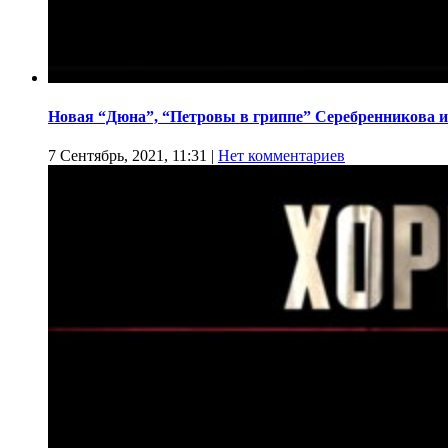
Новая “Дюна”, “Петровы в гриппе” Серебренникова и
7 Сентябрь, 2021, 11:31
|
Нет комментариев