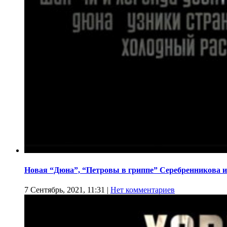
Новая “Дюна”, “Петровы в гриппе” Серебренникова и
7 Сентябрь, 2021, 11:31
|
Нет комментариев