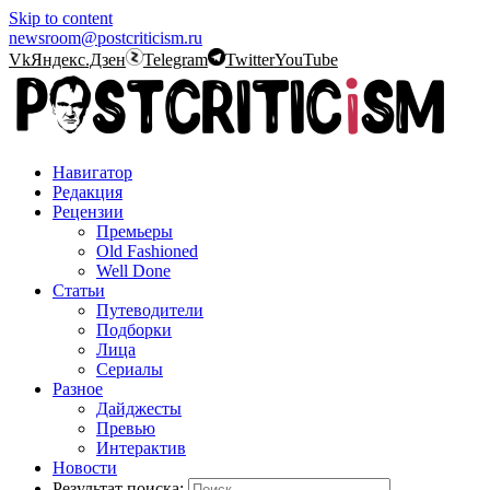
Skip to content
newsroom@postcriticism.ru
Vk
Яндекс.Дзен
Telegram
Twitter
YouTube
Навигатор
Редакция
Рецензии
Премьеры
Old Fashioned
Well Done
Статьи
Путеводители
Подборки
Лица
Сериалы
Разное
Дайджесты
Превью
Интерактив
Новости
Результат поиска: