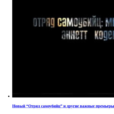
Новый “Отряд самоубийц” и другие важные премьеры