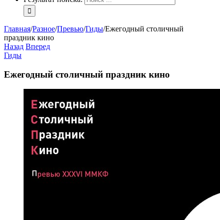
Главная
/
Разное
/
Превью
/
Гиды
/
Ежегодный столичный
праздник кино
Назад
Вперед
Гиды
Ежегодный столичный праздник кино