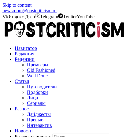
Skip to content
newsroom@postcriticism.ru
Vk
Яндекс.Дзен
Telegram
Twitter
YouTube
Навигатор
Редакция
Рецензии
Премьеры
Old Fashioned
Well Done
Статьи
Путеводители
Подборки
Лица
Сериалы
Разное
Дайджесты
Превью
Интерактив
Новости
Результат поиска: