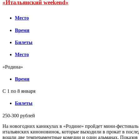
«Итальянский weekend»
Место
Время
Билеты
Место
«Родина»
Время
С 1 по 8 января
Билеты
250-300 рублей
На новогодних каникулах в «Родине» пройдет мини-фестиваль
итальянских киноновинок, которые выходили в прокат в после
вошли две темпераментные комедии и один альманах. Показов 