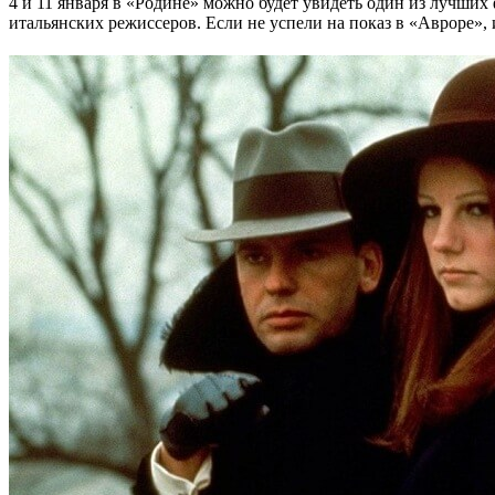
4 и 11 января в «Родине» можно будет увидеть один из лучших
итальянских режиссеров. Если не успели на показ в «Авроре», 