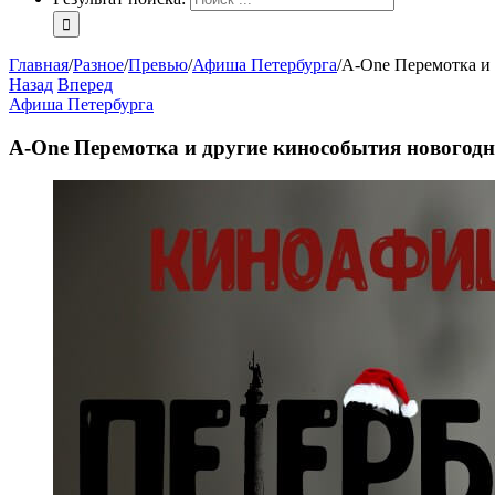
Главная
/
Разное
/
Превью
/
Афиша Петербурга
/
A-One Перемотка и 
Назад
Вперед
Афиша Петербурга
A-One Перемотка и другие кинособытия новогодн