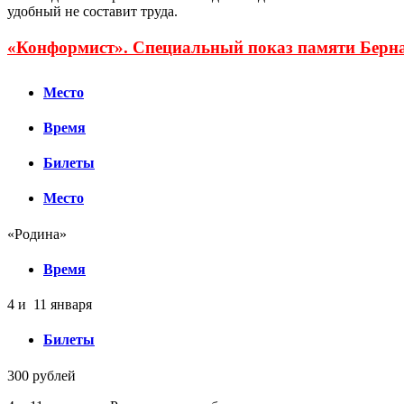
удобный не составит труда.
«Конформист». Специальный показ памяти Берн
Место
Время
Билеты
Место
«Родина»
Время
4 и 11 января
Билеты
300 рублей