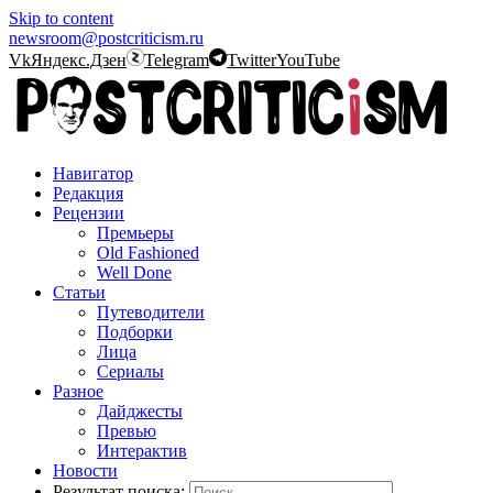
Skip to content
newsroom@postcriticism.ru
Vk
Яндекс.Дзен
Telegram
Twitter
YouTube
Навигатор
Редакция
Рецензии
Премьеры
Old Fashioned
Well Done
Статьи
Путеводители
Подборки
Лица
Сериалы
Разное
Дайджесты
Превью
Интерактив
Новости
Результат поиска: