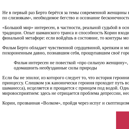
Не в первый раз Берто берётся за темы современной женщины 
по слизнякам», необходимое бегство и осознание бесконечности
«Большой мир» интересен, в частности, реальной судьбой в 
традиции. Опыт шаманского транса и способность Корин входит
финальной метафоре: если войдёшь в состояние, то контуры мо
Фильм Берто обладает чувственной сердцевиной, крепким и мо
похороненным давно, познавшим себя, прощупавшим своё горе
Фильм интересен не повесткой «про сильную женщину», 
одомашнить необузданные силы природы
Если бы не эпилог, из которого следует то, что история герои
принцессу. Слишком уж канонически героиня проходит путь вои
шаманесса), исцеляется и прощается с принцем под водой. Од
мировосприятием: здесь не отрицается проблема депрессии, н
Корин, прозванная «Волком», пройдя через испуг и скептициз