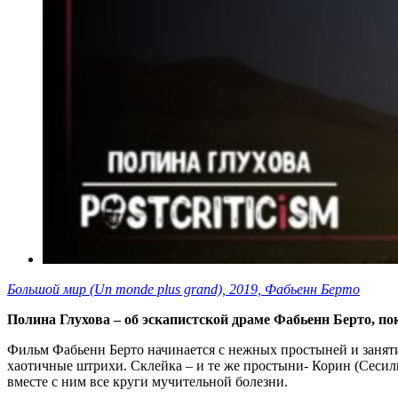
Большой мир (Un monde plus grand), 2019, Фабьенн Берто
Полина Глухова – об эскапистской драме Фабьенн Берто, п
Фильм Фабьенн Берто начинается с нежных простыней и заня
хаотичные штрихи. Склейка – и те же простыни- Корин (Сесил
вместе с ним все круги мучительной болезни.