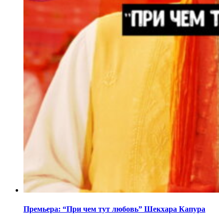
Премьера: “При чем тут любовь” Шекхара Капура