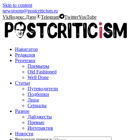
Skip to content
newsroom@postcriticism.ru
Vk
Яндекс.Дзен
Telegram
Twitter
YouTube
Навигатор
Редакция
Рецензии
Премьеры
Old Fashioned
Well Done
Статьи
Путеводители
Подборки
Лица
Сериалы
Разное
Дайджесты
Превью
Интерактив
Новости
Результат поиска: