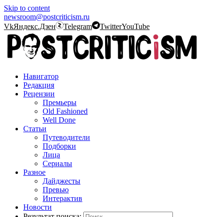
Skip to content
newsroom@postcriticism.ru
Vk
Яндекс.Дзен
Telegram
Twitter
YouTube
Навигатор
Редакция
Рецензии
Премьеры
Old Fashioned
Well Done
Статьи
Путеводители
Подборки
Лица
Сериалы
Разное
Дайджесты
Превью
Интерактив
Новости
Результат поиска: