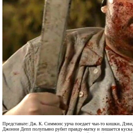
Представьте: Дж. К. Симмонс урча поедает чьи-то кишки, Дэви
Джонни Депп полупьяно рубит правду-матку и лишается куска 