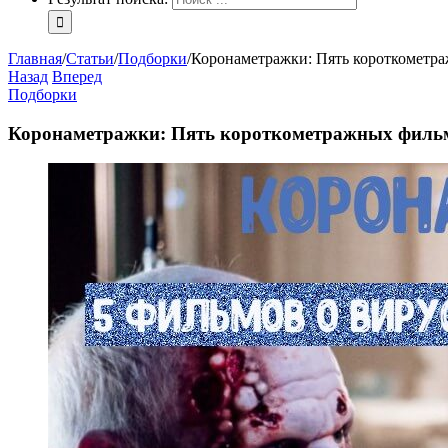
Главная
/
Статьи
/
Подборки
/
Коронаметражки: Пять короткометра
Назад
Вперед
Подборки
Коронаметражки: Пять короткометражных фильмо