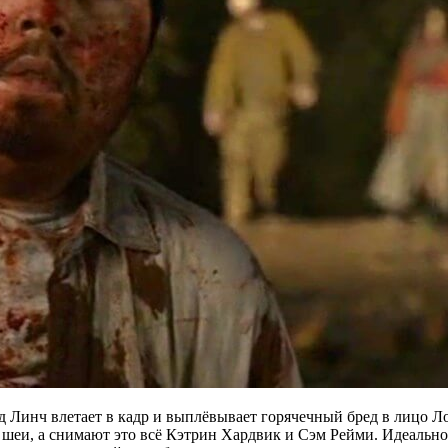
д Линч влетает в кадр и выплёвывает горячечный бред в лицо Л
шеи, а снимают это всё Кэтрин Хардвик и Сэм Рейми. Идеально