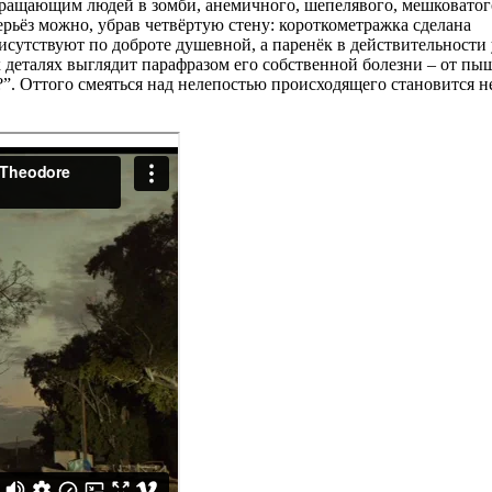
обращающим людей в зомби, анемичного, шепелявого, мешковатог
рьёз можно, убрав четвёртую стену: короткометражка сделана
рисутствуют по доброте душевной, а паренёк в действительности
х деталях выглядит парафразом его собственной болезни – от п
. Оттого смеяться над нелепостью происходящего становится не