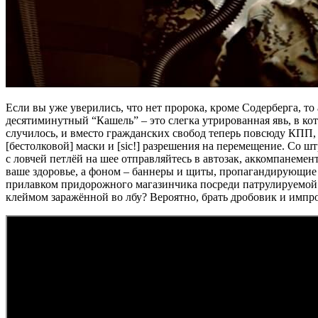
Если вы уже уверились, что нет пророка, кроме Содерберга, т
десятиминутный “Кашель” – это слегка утрированная явь, в ко
случилось, и вместо гражданских свобод теперь повсюду КПП,
[бестолковой] маски и [sic!] разрешения на перемещение. Cо шт
с ловчей петлёй на шее отправляйтесь в автозак, аккомпанеме
ваше здоровье, а фоном – баннеры и щиты, пропагандирующие 
прилавком придорожного магазинчика посреди патрулируемой те
клеймом заражённой во лбу? Вероятно, брать дробовик и имп