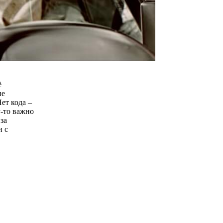
ё
ие
Нет кода –
у-то важно
за
и с