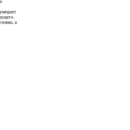
о
 умирает
ышущего
ловко, а