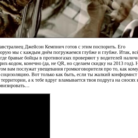
о австралиец Джейсон Кемпнич готов с этим поспорить. Его
торую мы с каждым днём погружаемся глубже и глубже. Итак, вс
 где бравые бойцы в противогазах проверяют у водителей налич
рих-кодом, конечно (да, не QR, но сделаем скидку на 2013 год). 
нтом вам послужат увещевания громкоговорителя про то, как ком
социзоляцию. Вот только как быть, если ты жалкий конформист 
рритории, а к тебе вдруг вламывается твоя подруга на сносях 
ровизировать…