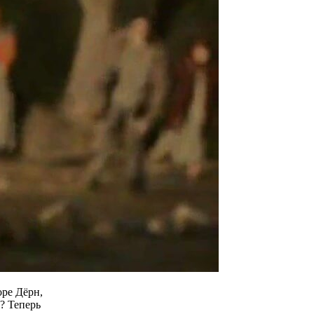
оре Дёрн,
? Теперь