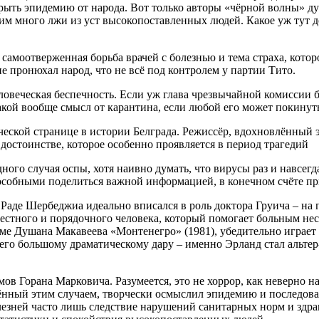
рыть эпидемию от народа. Вот только авторы «чёрной волны» ду
шим много лжи из уст высокопоставленных людей. Какое уж тут д
амоотверженная борьба врачей с болезнью и тема страха, которо
не пронюхал народ, что не всё под контролем у партии Тито.
ловеческая беспечность. Если уж глава чрезвычайной комиссии б
акой вообще смысл от карантина, если любой его может покинуть
ической странице в истории Белграда. Режиссёр, вдохновлённый
достоинстве, которое особенно проявляется в период трагедий
дного случая оспы, хотя наивно думать, что вирусы раз и навсег
пособными поделиться важной информацией, в конечном счёте пр
Раде Шербеджиа идеально вписался в роль доктора Груича – на 
естного и порядочного человека, который помогает больным нес
ме Душана Макавеева «Монтенегро» (1981), убедительно играет
 его большому драматическому дару – именно Эрланд стал альтер
в Горана Марковича. Разумеется, это не хоррор, как неверно н
лённый этим случаем, творчески осмыслил эпидемию и последова
лезней часто лишь следствие нарушений санитарных норм и здра