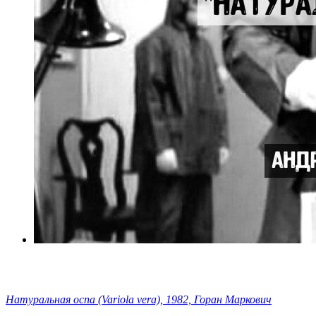
Натуральная оспа (Variola vera), 1982, Горан Маркович