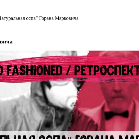
“Натуральная оспа” Горана Марковича
овича