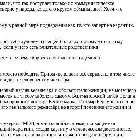
мали, что так поступает только их коммунистическое
оверие у народа, когда его кругом обманывают! Хотя что
му в равной мере подвержены как те, кто заперт на карантин,
ерёт себе дудочку из вещей больных, потому что она ему
, если у него есть влиятельные родственники.
 этим случаем, творчески осмыслил эпидемию и
да можно победить. Привычка власти всё скрывать, в том числе
иводит к человеческим жертвам.
первый взгляд весельчака и обольстителя женщин, не могущего
мотря на угрозу заболеть самому. Бергмановский актёр Эрланд
 благородного доктора Кенигсмарка. Ингмар Бергман долго не
-эго гениального режиссёра во второй половине его жизни и
ас уверяет IMDB, а многослойная драма, посвящённая
вший карантин, создав картину о человеческом достоинстве,
вого смысла, а люди становятся жертвой дезинформации,