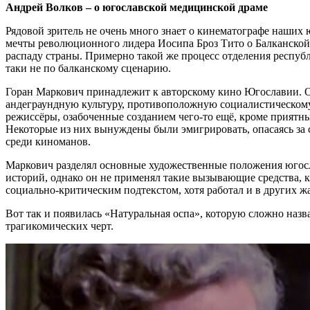
Андрей Волков – о югославской медицинской драме
Рядовой зритель не очень много знает о кинематографе наших ю
мечты революционного лидера Иосипа Броз Тито о Балканской 
распаду страны. Примерно такой же процесс отделения респуб
таки не по балканскому сценарию.
Горан Маркович принадлежит к авторскому кино Югославии. О
андеграундную культуру, противоположную социалистическому
режиссёры, озабоченные созданием чего-то ещё, кроме приятны
Некоторые из них вынуждены были эмигрировать, опасаясь за св
среди киноманов.
Маркович разделял основные художественные положения югосл
историй, однако он не применял такие вызывающие средства,
социально-критическим подтекстом, хотя работал и в других ж
Вот так и появилась «Натуральная оспа», которую сложно назв
трагикомических черт.