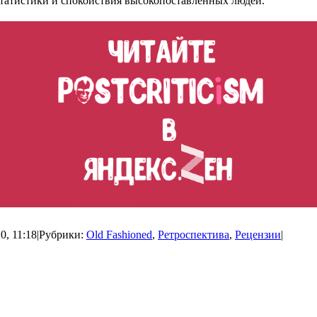
статистики и спокойствия высокопоставленных людей.
0, 11:18
|
Рубрики:
Old Fashioned
,
Ретроспектива
,
Рецензии
|