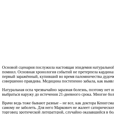
Основой сценария послужила настоящая эпидемия натуральной о
помнил. Основная хронология событий не претерпела кардинал
первый заражённый, купивший во время паломничества дудочку 
совершенно правдива. Медицина постепенно забыла, как выявлят
Натуральная оспа чрезвычайно заразная болезнь, поэтому нет 
выбраться наружу до истечения 21-дневного срока. Многие бол
Врачи ведь тоже бывают разные – не все, как доктора Кенигсм
самому не заболеть. Для него Маркович не жалеет сатирических
торговец эротической литературой, случайно оказавшийся в бо