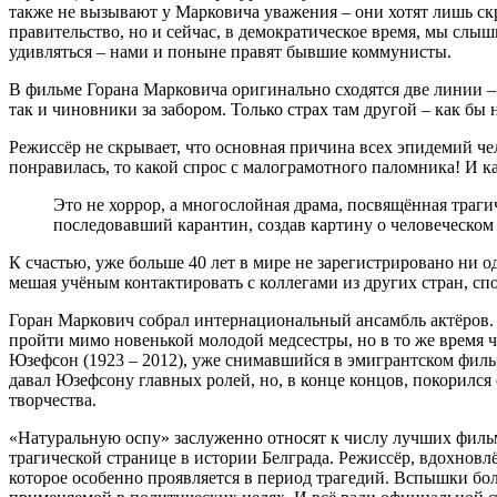
также не вызывают у Марковича уважения – они хотят лишь ск
правительство, но и сейчас, в демократическое время, мы слы
удивляться – нами и поныне правят бывшие коммунисты.
В фильме Горана Марковича оригинально сходятся две линии – с
так и чиновники за забором. Только страх там другой – как бы 
Режиссёр не скрывает, что основная причина всех эпидемий че
понравилась, то какой спрос с малограмотного паломника! И к
Это не хоррор, а многослойная драма, посвящённая траг
последовавший карантин, создав картину о человеческом 
К счастью, уже больше 40 лет в мире не зарегистрировано ни о
мешая учёным контактировать с коллегами из других стран, с
Горан Маркович собрал интернациональный ансамбль актёров. 
пройти мимо новенькой молодой медсестры, но в то же время ч
Юзефсон (1923 – 2012), уже снимавшийся в эмигрантском филь
давал Юзефсону главных ролей, но, в конце концов, покорился
творчества.
«Натуральную оспу» заслуженно относят к числу лучших фильмо
трагической странице в истории Белграда. Режиссёр, вдохнов
которое особенно проявляется в период трагедий. Вспышки бо