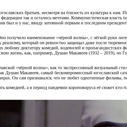
гославских братьев, несмотря на близость их культуры к нам. П
федерации так и остались мечтами. Коммунистическая власть па
лик был и у нас, ввиду затеянной первым и последним президен
но получило наименование «чёрной волны», с лёгкой руки лите
 реализму, который он ревностно защищал даже после тюремног
х любому диктатору комедий, водевилей и пропагандистских фил
ою жизнь, как, например, Душан Макавеев (1932 – 2019), но Гор
авской «чёрной волны», как то экспрессивный визуальный стил
 как Душан Макавеев, самый бескомпромиссный югославский сат
анрах. Он сам признавался, что не любит однотипные фильмы, по
ать комедией, а в период пандемии короновируса её сюжет кто-т