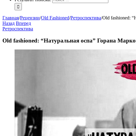
Главная
/
Рецензии
/
Old Fashioned
/
Ретроспектива
/
Old fashioned: 
Назад
Вперед
Ретроспектива
Old fashioned: “Натуральная оспа” Горана Марк