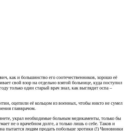
ич, как и большинство его соотечественников, хорошо её
ает свой взор на отдельно взятой больнице, куда поступил
ду только один старый врач знал, как выглядит оспа –
антин, оцепили её кольцом из военных, чтобы никто не сумел
чения главврачом.
бинете, украл необходимые больным медикаменты, только бы
ает не о врачебном долге, а только лишь о себе. Таков и
тина пытается людям продать побольше эротики (!) Чиновники