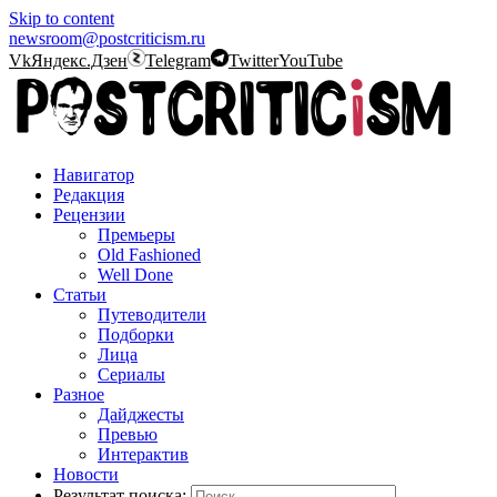
Skip to content
newsroom@postcriticism.ru
Vk
Яндекс.Дзен
Telegram
Twitter
YouTube
Навигатор
Редакция
Рецензии
Премьеры
Old Fashioned
Well Done
Статьи
Путеводители
Подборки
Лица
Сериалы
Разное
Дайджесты
Превью
Интерактив
Новости
Результат поиска: