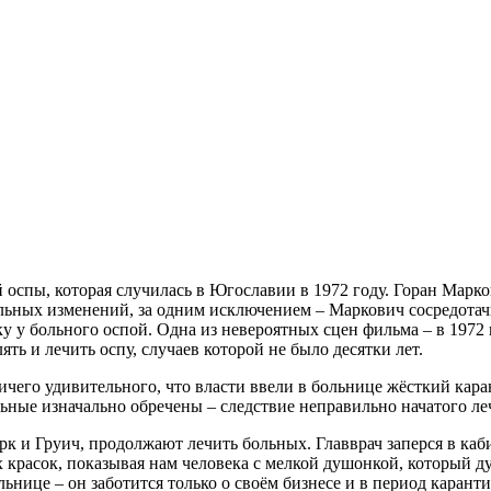
спы, которая случилась в Югославии в 1972 году. Горан Марков
ьных изменений, за одним исключением – Маркович сосредотачив
у больного оспой. Одна из невероятных сцен фильма – в 1972 го
ь и лечить оспу, случаев которой не было десятки лет.
ничего удивительного, что власти ввели в больнице жёсткий кар
ьные изначально обречены – следствие неправильно начатого ле
арк и Груич, продолжают лечить больных. Главврач заперся в ка
 красок, показывая нам человека с мелкой душонкой, который дум
льнице – он заботится только о своём бизнесе и в период каран