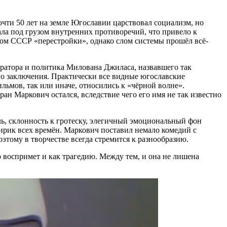
очти 50 лет на земле Югославии царствовал социализм, но
ла под грузом внутренних противоречий, что привело к
том СССР «перестройки», однако слом системы прошёл всё-
ратора и политика Милована Джиласа, назвавшего так
о заключения. Практически все видные югославские
ьмов, так или иначе, относились к «чёрной волне».
ан Маркович остался, вследствие чего его имя не так известно
ь, склонность к гротеску, элегичный эмоциональный фон
ирик всех времён. Маркович поставил немало комедий с
этому в творчестве всегда стремится к разнообразию.
о воспримет и как трагедию. Между тем, и она не лишена