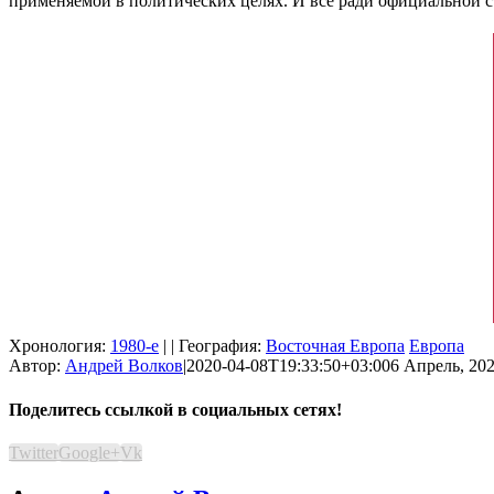
применяемой в политических целях. И всё ради официальной 
Хронология:
1980-е
| | География:
Восточная Европа
Европа
Автор:
Андрей Волков
|
2020-04-08T19:33:50+03:00
6 Апрель, 202
Поделитесь ссылкой в социальных сетях!
Twitter
Google+
Vk