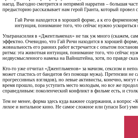
наезд. Выгодно смотрится и непрямой нарратив – большая час
предысторию рассказывает нам герой Гранта, который провел со
Гай Ричи находится в хорошей форме, а к его фирменному
интуиция, понимание того, что сейчас нужно ускориться 
Ультранасилия в «Джентльменах» не так уж много (скажем, са
эффектно. Очевидно, что Гай Ричи находится в хорошей форме,
жовиальность его ранних работ встречается с опытом постанов
ритма: эта животная интуиция, понимание того, что сейчас нуж
недвусмысленного намека на Вайнштейна, хотя, по правде сказ
Кто-то уже отчитал «Джентльменов» за мачизм, сексизм и непол
может спастись от бандитов без помощи мужа). Претензии не с
прогрессивных взглядов), но левые активисты, конечно, могут 
время прошло, пора уступить место молодым, но все же продолж
справедливым: поколенческий конфликт в фильме есть, и столк
Тем не менее, форма здесь куда важнее содержания, а вопрос «К
лихое и витальное кино. Не самое сложное или (упаси Бог) умн