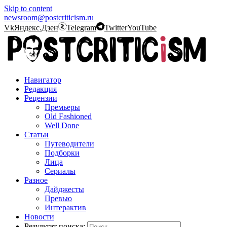
Skip to content
newsroom@postcriticism.ru
Vk
Яндекс.Дзен
Telegram
Twitter
YouTube
Навигатор
Редакция
Рецензии
Премьеры
Old Fashioned
Well Done
Статьи
Путеводители
Подборки
Лица
Сериалы
Разное
Дайджесты
Превью
Интерактив
Новости
Результат поиска: