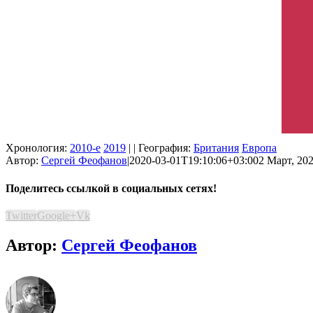
Хронология:
2010-е
2019
| | География:
Британия
Европа
Автор:
Сергей Феофанов
|
2020-03-01T19:10:06+03:00
2 Март, 202
Поделитесь ссылкой в социальных сетях!
Twitter
Google+
Vk
Автор:
Сергей Феофанов