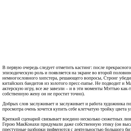
В первую очередь следует отметить кастинг: после прекрасного
эпизодическую роль и появляется на экране во второй половин
немногословного хипстера, решающего вопросы, Стронг убедит
китайских бандитов из золотого пресс-папье. Не подводит и М
актерскую игру, все же завезли – и в эти моменты Мэттью как-т
собственную жену он не простит точно).
Добрых слов заслуживает и заслуживает и работа художника п
просмотра очень хочется купить себе клетчатую тройку цвета 
Крепкий сценарий связывает воедино несколько сюжетных линий
Герою МакКонахи придумали даже собственную этику (он высаж
преступные разборки рифмуются с деятельностью большого би