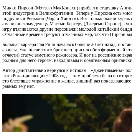
Микки Пирсон (Мэттью МакКонахи) прибыл в старушку Англию 
этой индустрии в Великобритании. Теперь у Пирсона есть мно
подручный Реймонд (Чарли Ханнэм). Вот только былой кураж ку
американскому дельцу Мэттью Бергеру (Джереми Стронг), купит
игру втягиваются другие персонажи: молодой китайский бандит
Отчаянные времена требуют отчаянных мер, так что Пирсон выну
Большая карьера Гая Ричи началась больше 20 лет назад: пос
авансы. Уже после этого британец приспособил фирменный сти
отчасти) статус заметного режиссера. И вот на российские э
родным для него героям: находчивым и обаятельным британским
Автор действительно вернулся к истокам – «Джентльмены» бол
что «Рок-н-ролльщик» 2008 года – там проблема была во втор
это блестящее упражнение в жанре, лишний раз показывающее 
равных ему нет.