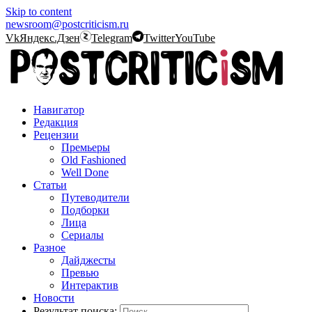
Skip to content
newsroom@postcriticism.ru
Vk
Яндекс.Дзен
Telegram
Twitter
YouTube
Навигатор
Редакция
Рецензии
Премьеры
Old Fashioned
Well Done
Статьи
Путеводители
Подборки
Лица
Сериалы
Разное
Дайджесты
Превью
Интерактив
Новости
Результат поиска: