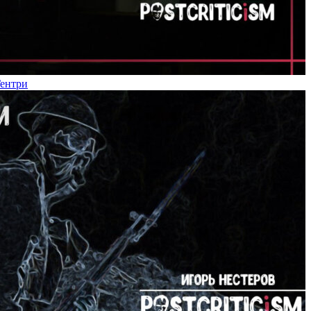
Гентри