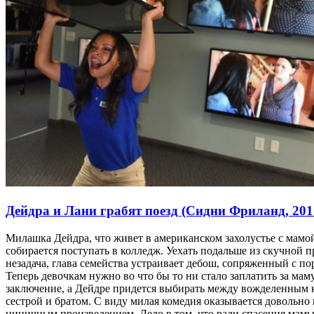
Дейдра и Лани грабят поезд (Сидни Фриланд, 201
Милашка Дейдра, что живет в американском захолустье с мамой
собирается поступать в колледж. Уехать подальше из скучной
незадача, глава семейства устраивает дебош, сопряженный с по
Теперь девочкам нужно во что бы то ни стало заплатить за мам
заключение, а Дейдре придется выбирать между вожделенным 
сестрой и братом. С виду милая комедия оказывается довольно 
циничным произведением. Дело в том, что ради спасения мамы,