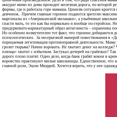
аккурат мимо их дома проходит железная дорога, по которой р
фирмы, где и работала горе мамаша. Цинизм ситуации кроется 
девчонок. Причем главные героини подаются зрителю максим
маргиналы из «Американской милашки», а улыбчивые школьник
спасти мать, то это как бы нормально и вообще по-геройски. 
придурковато-карикатурный образ антагониста – охранника пое
Но особенно возмутителен тот факт, что героини добираются д
психологических. За несерьезной манерой повествования в «Д
порицаемая легитимация противоправной деятельности. Мама у
грозит тюрьма? Начни воровать. Не хватает денег на колледж? 
плюща» хватит с избытком. Застукал дочерей на грабежах? Так
дороге плохо платят. Одно дело, когда банк грабят кокни в кри
воровство практикуют милые школьницы. Единственное, что х
главной роли, Эшли Мюррей. Хочется верить, что у нее однажд