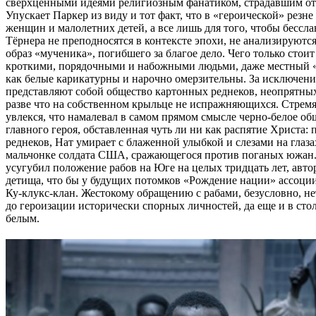
сверхценными идеями религиозным фанатиком, страдавшим от
Упускает Паркер из виду и тот факт, что в «героической» резн
женщин и малолетних детей, а все лишь для того, чтобы бессл
Тёрнера не преподносятся в контексте эпохи, не анализируютс
образ «мученика», погибшего за благое дело. Чего только стоит
кроткими, порядочными и набожными людьми, даже местный «И
как белые карикатурны и нарочно омерзительны. За исключени
представляют собой общество картонных реднеков, неопрятны
разве что на собственном крыльце не испражняющихся. Стремяс
увлекся, что намалевал в самом прямом смысле черно-белое общ
главного героя, обставленная чуть ли ни как распятие Христ
реднеков, Нат умирает с блаженной улыбкой и слезами на глаза
мальчонке солдата США, сражающегося против поганых южан. 
усугубил положение рабов на Юге на целых тридцать лет, автор
детища, что бы у будущих потомков «Рождение нации» ассоции
Ку-клукс-клан. Жестокому обращению с рабами, безусловно, нет
до героизации исторически спорных личностей, да еще и в стол
белым.