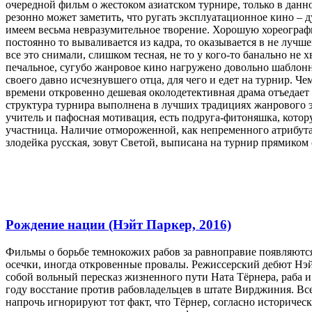
очередной фильм о жестоком азиатском турнире, только в данн
резонно может заметить, что ругать эксплуатационное кино – д
имеем весьма невразумительное творение. Хорошую хореографи
постоянно то вываливается из кадра, то оказывается в не лучше
все это снимали, слишком тесная, не то у кого-то банально не 
печальное, сугубо жанровое кино нагружено довольно шаблон
своего давно исчезнувшего отца, для чего и едет на турнир. 
времени откровенно дешевая околодетективная драма отъедает 
структура турнира выполнена в лучших традициях жанрового э
учитель и пафосная мотивация, есть подруга-фитоняшка, котор
участница. Наличие отмороженной, как непременного атрибут
злодейка русская, зовут Светой, выписана на турнир прямиком
Рождение нации (Нэйт Паркер, 2016)
Фильмы о борьбе темнокожих рабов за равноправие появляются
осечки, иногда откровенные провалы. Режиссерский дебют Нэй
собой вольный пересказ жизненного пути Ната Тёрнера, раба и
году восстание против рабовладельцев в штате Вирджиния. Все
напрочь игнорируют тот факт, что Тёрнер, согласно историче