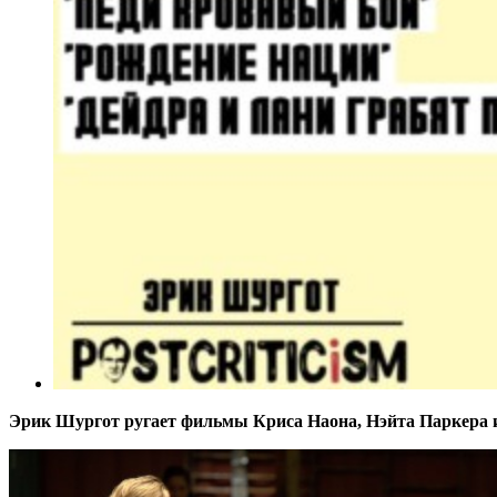
Эрик Шургот ругает фильмы Криса Наона, Нэйта Паркера