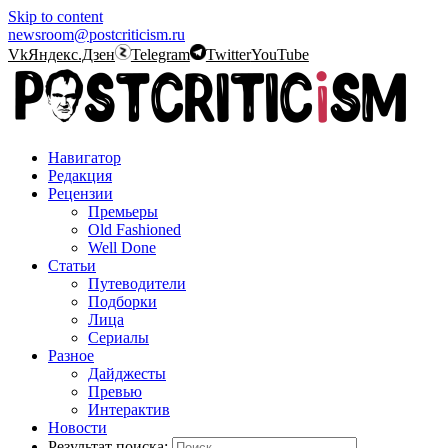
Skip to content
newsroom@postcriticism.ru
Vk
Яндекс.Дзен
Telegram
Twitter
YouTube
Навигатор
Редакция
Рецензии
Премьеры
Old Fashioned
Well Done
Статьи
Путеводители
Подборки
Лица
Сериалы
Разное
Дайджесты
Превью
Интерактив
Новости
Результат поиска: