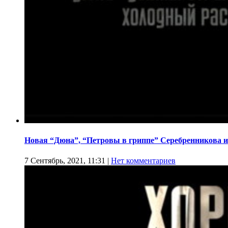
Новая “Дюна”, “Петровы в гриппе” Серебренникова и
7 Сентябрь, 2021, 11:31
|
Нет комментариев