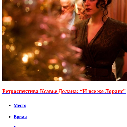
Ретроспектива Ксавье Долана: “И все же Лоранс”
Место
Время