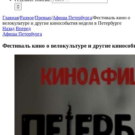
Главная
/
Разное
/
Превью
/
Афиша Петербурга
/
Фестиваль кино о
велокультуре и другие кинособытия недели в Петербурге
Назад
Вперед
Афиша Петербурга
Фестиваль кино о велокультуре и другие кинособ