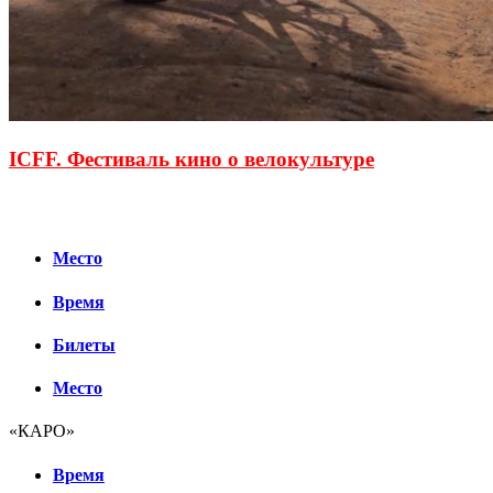
ICFF. Фестиваль кино о велокультуре
Место
Время
Билеты
Место
«КАРО»
Время