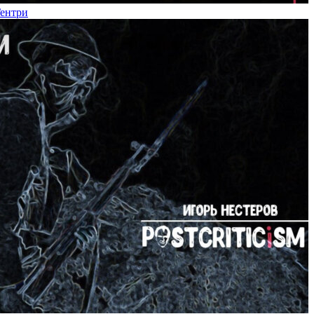
Гентри