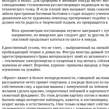
молодых и вялых. Для проформы в звенящее никуда звучит ма
совпадениями столкновения русскоговорящих индивидов во вр
технического толка. И если плохой звук вызывает лишь сожал
забила пространная богемная болтовня о годах младого ученич
движением кисти художника невпопад прочерчивает подобие х
должен нести радость и творческий подъем, но превращается 
Весь хронометраж постановщик неумело заигрывает с публ
напряжение, но январские дни следуют друг за другом, б
свастикой продолжает катиться по шоссе в никуда.
Единственный уголек, что не тлеет, – выброшенный на липкий
пробуждающий теории и домыслы. Фигура монстра дымкой туман
зарегистрированного брака материализует лимб из загнанного о
– отключение электроэнергии и пущенная в ход мотыга, соблаз
значения не имеет. Впрочем, курение- привычка вредная, и бо
изумлении на лужайке.
«Фронт» вязнет в болоте неопределенности, глянцевой заслонк
расплывчатое нечто примет очертания, а посреди бунгало из н
собственном соку, а красная машина с начерченной на лобовом 
желания сделать красиво, открыточных пейзажей и картинност
сюжетный фундамент. По этим деталям картину потом и можно 
бытием омара интереснее наблюдать, кажется, и постановщику.
искрит жизнь и естественность. Они только осмысляют собстве
заснеженного отечественного мегаполиса с помощью истории о 