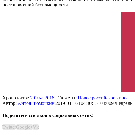
постановочной беспомощности.
Хронология:
2010-е
2016
| Сюжеты:
Новое российское кино
|
Автор:
Антон Фомочкин
|
2019-01-16T04:30:15+03:00
9 Февраль, 
Поделитесь ссылкой в социальных сетях!
Twitter
Google+
Vk