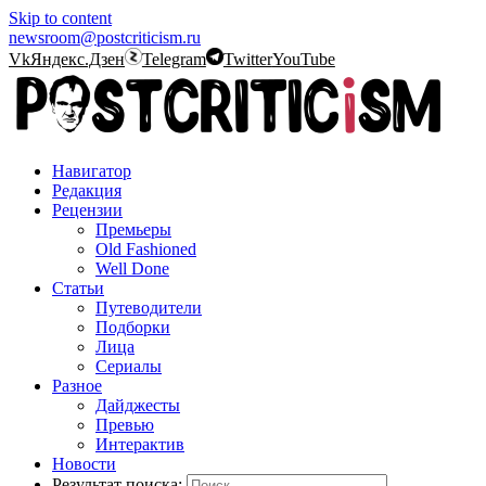
Skip to content
newsroom@postcriticism.ru
Vk
Яндекс.Дзен
Telegram
Twitter
YouTube
Навигатор
Редакция
Рецензии
Премьеры
Old Fashioned
Well Done
Статьи
Путеводители
Подборки
Лица
Сериалы
Разное
Дайджесты
Превью
Интерактив
Новости
Результат поиска: