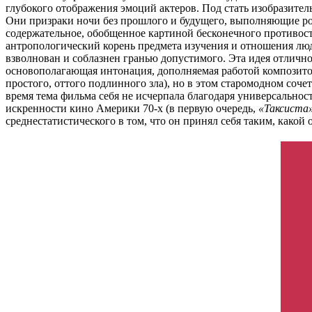
глубокого отображения эмоций актеров. Под стать изобразите
Они призраки ночи без прошлого и будущего, выполняющие рол
содержательное, обобщенное картиной бесконечного противосто
антропологический корень предмета изучения и отношения люде
взволнован и соблазнен гранью допустимого. Эта идея отлично
основополагающая интонация, дополняемая работой композитор
простого, оттого подлинного зла), но в этом старомодном соч
время тема фильма себя не исчерпала благодаря универсальнос
искренности кино Америки 70-х (в первую очередь,
«Таксиста
среднестатистического в том, что он принял себя таким, какой о