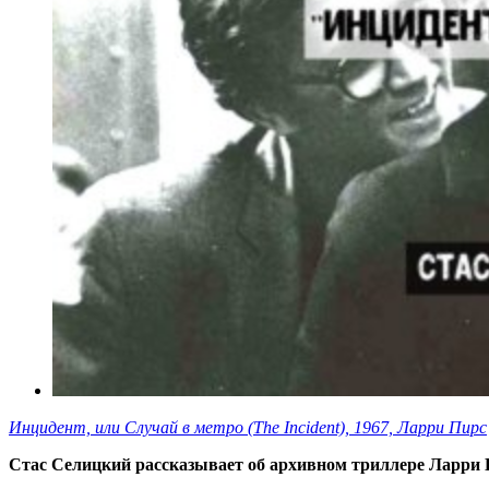
Инцидент, или Случай в метро (The Incident), 1967, Ларри Пирс
Стас Селицкий рассказывает об архивном триллере Ларри