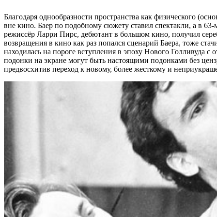
Благодаря однообразности пространства как физического (осно
вне кино. Баер по подобному сюжету ставил спектакли, а в 63-
режиссёр Ларри Пирс, дебютант в большом кино, получил сере
возвращения в кино как раз попался сценарий Баера, тоже ста
находилась на пороге вступления в эпоху Нового Голливуда с о
подонки на экране могут быть настоящими подонками без ценз
предвосхитив переход к новому, более жесткому и неприукраш