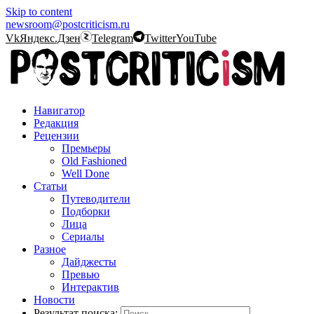
Skip to content
newsroom@postcriticism.ru
Vk
Яндекс.Дзен
Telegram
Twitter
YouTube
Навигатор
Редакция
Рецензии
Премьеры
Old Fashioned
Well Done
Статьи
Путеводители
Подборки
Лица
Сериалы
Разное
Дайджесты
Превью
Интерактив
Новости
Результат поиска: