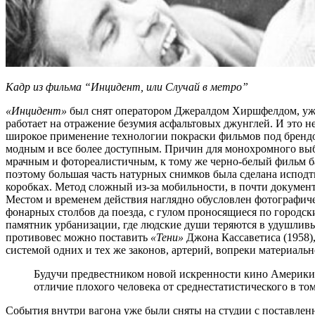
Кадр из фильма “Инцидент, или Случай в метро”
«Инцидент»
был снят оператором Джералдом Хиршфелдом, уже 
работает на отражение безумия асфальтовых джунглей. И это н
широкое применение технологии покраски фильмов под брен
модным и все более доступным. Причин для монохромного выбо
мрачным и фотореалистичным, к тому же черно-белый фильм ба
поэтому большая часть натурных снимков была сделана исподт
коробках. Метод сложный из-за мобильности, в почти документ
Местом и временем действия наглядно обусловлен фотографич
фонарных столбов да поезда, с гулом проносящиеся по городс
памятник урбанизации, где людские души теряются в удушливых
противовес можно поставить
«Тени»
Джона Кассаветиса (1958),
системой одних и тех же законов, артерий, вопреки материаль
Будучи предвестником новой искренности кино Америки 
отличие плохого человека от среднестатистического в том
События внутри вагона уже были сняты на студии с поставлен