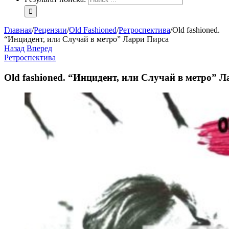
Главная
/
Рецензии
/
Old Fashioned
/
Ретроспектива
/
Old fashioned.
“Инцидент, или Случай в метро” Ларри Пирса
Назад
Вперед
Ретроспектива
Old fashioned. “Инцидент, или Случай в метро” 