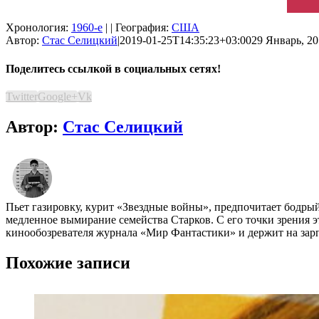
Хронология:
1960-е
| | География:
США
Автор:
Стас Селицкий
|
2019-01-25T14:35:23+03:00
29 Январь, 20
Поделитесь ссылкой в социальных сетях!
Twitter
Google+
Vk
Автор:
Стас Селицкий
Пьет газировку, курит «Звездные войны», предпочитает бодры
медленное вымирание семейства Старков. С его точки зрения эт
кинообозревателя журнала «Мир Фантастики» и держит на зарп
Похожие записи