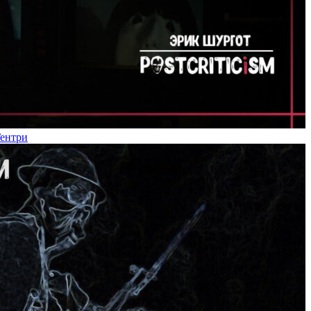
Гентри