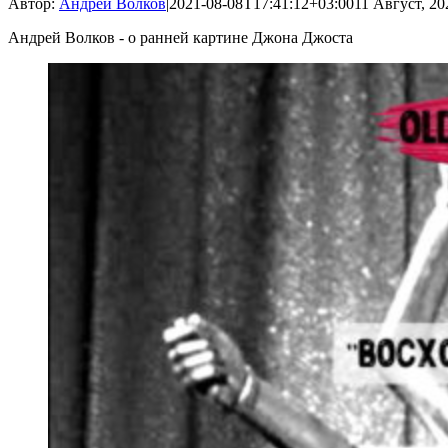
Автор:
Андрей Волков
|
2021-08-08T17:41:12+03:00
11 Август, 20
Андрей Волков - о ранней картине Джона Джоста