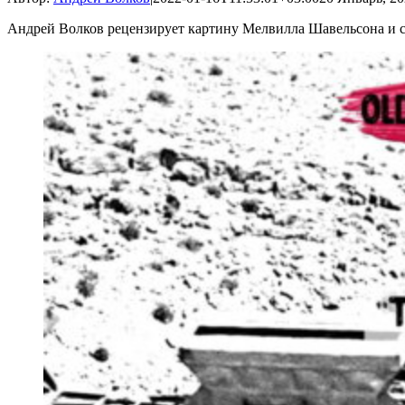
Андрей Волков рецензирует картину Мелвилла Шавельсона и с