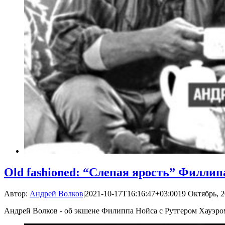
Old fashioned: “Слепая ярость” Филлип
Автор:
Андрей Волков
|
2021-10-17T16:16:47+03:00
19 Октябрь, 2
Андрей Волков - об экшене Филиппа Нойса с Рутгером Хауэро