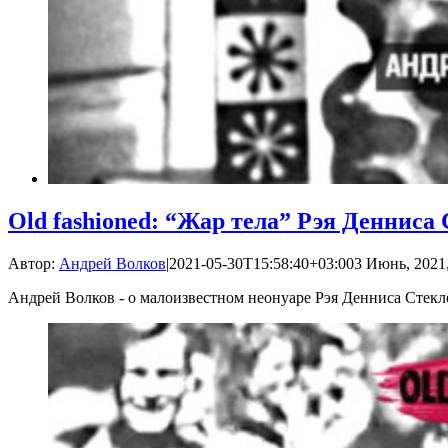
Old fashioned: “Жар тела” Рэя Денниса
Автор:
Андрей Волков
|
2021-05-30T15:58:40+03:00
3 Июнь, 2021,
Андрей Волков - о малоизвестном неонуаре Рэя Денниса Стекл