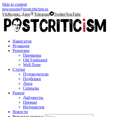
Skip to content
newsroom@postcriticism.ru
Vk
Яндекс.Дзен
Telegram
Twitter
YouTube
Навигатор
Редакция
Рецензии
Премьеры
Old Fashioned
Well Done
Статьи
Путеводители
Подборки
Лица
Сериалы
Разное
Дайджесты
Превью
Интерактив
Новости
Результат поиска: