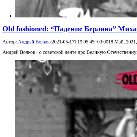
Old fashioned: “Падение Берлина” Мих
Автор:
Андрей Волков
|
2021-05-17T19:05:45+03:00
18 Май, 2021,
Андрей Волков - о советской ленте про Великую Отечественн