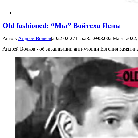
Old fashioned: “Мы” Войтеха Ясны
Автор:
Андрей Волков
|
2022-02-27T15:28:52+03:00
2 Март, 2022,
Андрей Волков - об экранизации антиутопии Евгения Замятин