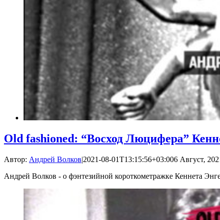
Old fashioned: “Восход Люцифера” Кенн
Автор:
Андрей Волков
|
2021-08-01T13:15:56+03:00
6 Август, 202
Андрей Волков - о фэнтезийной короткометражке Кеннета Энг