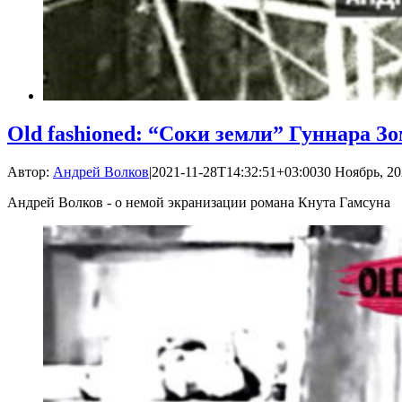
Old fashioned: “Соки земли” Гуннара З
Автор:
Андрей Волков
|
2021-11-28T14:32:51+03:00
30 Ноябрь, 20
Андрей Волков - о немой экранизации романа Кнута Гамсуна