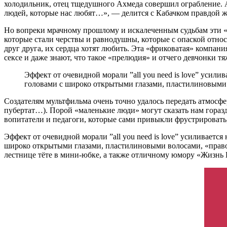
холодильник, отец тщедушного Ахмеда совершил ограбление. А
людей, которые нас любят…», — делится с Кабачком правдой 
Но вопреки мрачному прошлому и искалеченным судьбам эти «н
которые стали черствы и равнодушны, которые с опаской относ
друг друга, их сердца хотят любить. Эта «фриковатая» компан
сексе и даже знают, что такое «прелюдия» и отчего девчонки т
Эффект от очевидной морали ”all you need is love” усил
головами с широко открытыми глазами, пластилиновыми 
Создателям мультфильма очень точно удалось передать атмосфе
пубертат…). Порой «маленькие люди» могут сказать нам гораз
вопитатели и педагоги, которые сами привыкли фрустрировать
Эффект от очевидной морали ”all you need is love” усиливает
широко открытыми глазами, пластилиновыми волосами, «право
лестнице тёте в мини-юбке, а также отличному юмору «Жизн