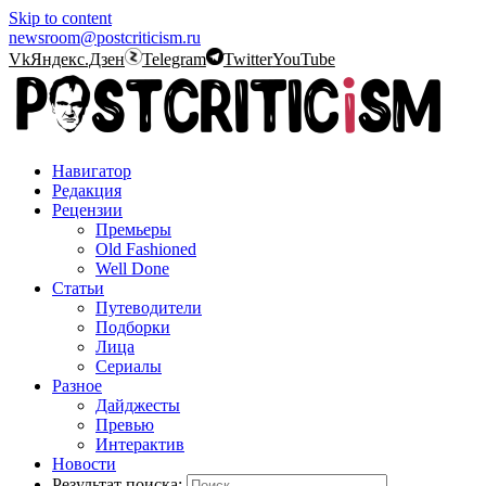
Skip to content
newsroom@postcriticism.ru
Vk
Яндекс.Дзен
Telegram
Twitter
YouTube
Навигатор
Редакция
Рецензии
Премьеры
Old Fashioned
Well Done
Статьи
Путеводители
Подборки
Лица
Сериалы
Разное
Дайджесты
Превью
Интерактив
Новости
Результат поиска: