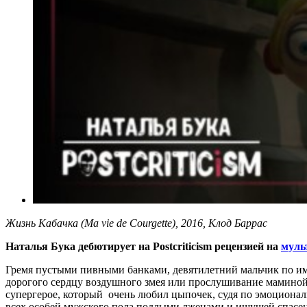
Жизнь Кабачка (Ma vie de Courgette), 2016, Клод Баррас
Наталья Бука дебютирует на Postcriticism рецензией на
муль
Гремя пустыми пивными банками, девятилетний мальчик по име
дорогого сердцу воздушного змея или прослушивание маминой 
супергерое, который очень любил цыпочек, судя по эмоциона
всех особей мужского пола подлыми лжецами и ищущей спасен