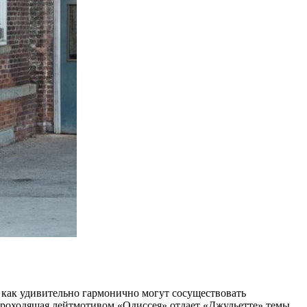
 как удивительно гармонично могут сосуществовать
 Проходящая лейтмотивом «Одиссея» отдает «Джульетте» темы