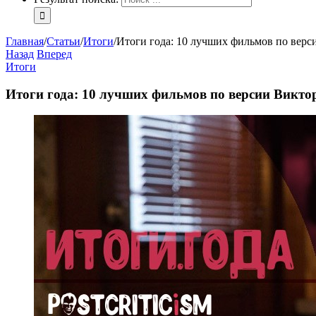
Главная
/
Статьи
/
Итоги
/
Итоги года: 10 лучших фильмов по верс
Назад
Вперед
Итоги
Итоги года: 10 лучших фильмов по версии Викто