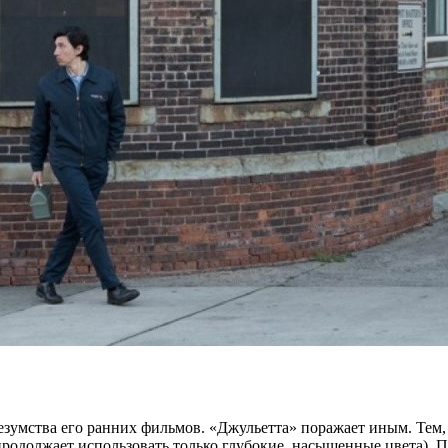
зумства его ранних фильмов. «Джульетта» поражает иным. Тем,
продолжает использовать только глубокие, насыщенные цвета).