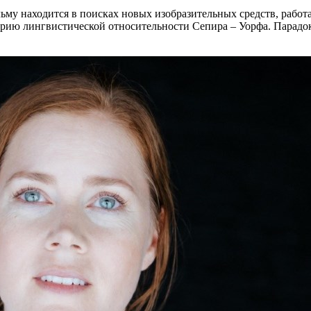
льму находится в поисках новых изобразительных средств, работ
рию лингвистической относительности Сепира – Уорфа. Парадокса