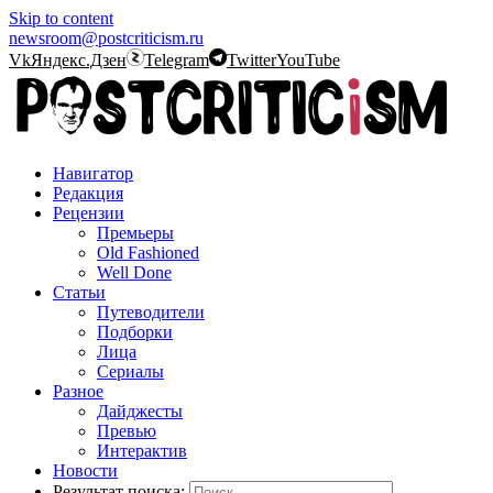
Skip to content
newsroom@postcriticism.ru
Vk
Яндекс.Дзен
Telegram
Twitter
YouTube
Навигатор
Редакция
Рецензии
Премьеры
Old Fashioned
Well Done
Статьи
Путеводители
Подборки
Лица
Сериалы
Разное
Дайджесты
Превью
Интерактив
Новости
Результат поиска: