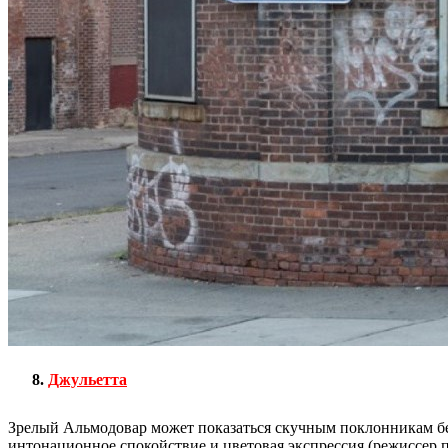
Джульетта
Зрелый Альмодовар может показаться скучным поклонникам бе
интонационное спокойствие и цветовая экспрессия (режиссер 