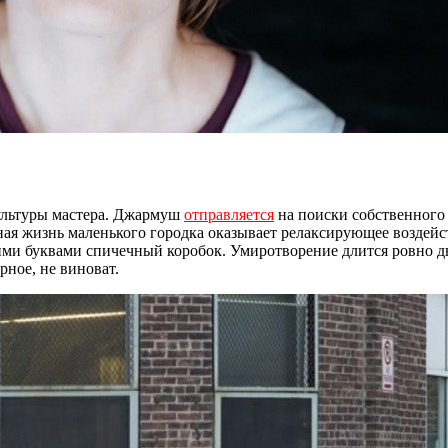
ультуры мастера. Джармуш
отправляется
на поиски собственного 
ная жизнь маленького городка оказывает релаксирующее воздейс
ими буквами спичечный коробок. Умиротворение длится ровно два
рное, не виноват.