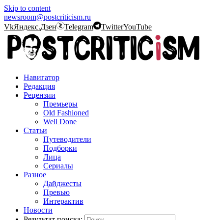
Skip to content
newsroom@postcriticism.ru
Vk
Яндекс.Дзен
Telegram
Twitter
YouTube
Навигатор
Редакция
Рецензии
Премьеры
Old Fashioned
Well Done
Статьи
Путеводители
Подборки
Лица
Сериалы
Разное
Дайджесты
Превью
Интерактив
Новости
Результат поиска: