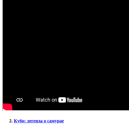
Кубо: легенда о самурае