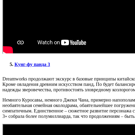
Кунг-фу панда 3
Dreamworks продолжают экскурс в базовые принципы китайской 
Кроме овладения древним искусством панд, По будет балансиро
надежды зверовечества, противостоять зловредному козлорого
Немного Куросавы, немного Джеки Чана, примерно напополам ш
необаятельная семейная околодрама, обаятельнейшее погружен
симпатичным. Единственное – сюжетное развитие персонажа ста
3» собрала более полумиллиарда, так что продолжениям – быть.