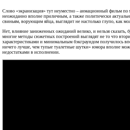
Слово «экранизация» тут неуместно – анмационный фильм по
неожиданно вполне приличным, а также политически актуальн
свиньям, ворующим яйца, выглядит не настолько глупо, как м
Нет, влияние заниженных ожиданий велико, и нельзя сказать, 
многие методы сюжетных построений выглядят не то что втор
характеристиками и минимальным бэкграундом получилось впо
ничего лучше, чем тупые туалетные шутки» юмора вполне можн
недостатками в исполнении.