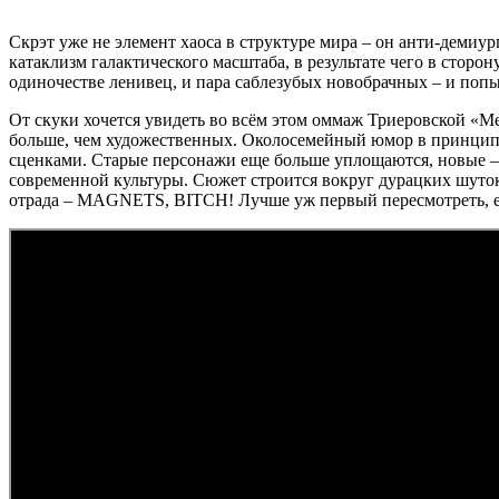
Скрэт уже не элемент хаоса в структуре мира – он анти-демиур
катаклизм галактического масштаба, в результате чего в сторо
одиночестве ленивец, и пара саблезубых новобрачных – и попы
От скуки хочется увидеть во всём этом оммаж Триеровской «Ме
больше, чем художественных. Околосемейный юмор в принципе
сценками. Старые персонажи еще больше уплощаются, новые –
современной культуры. Сюжет строится вокруг дурацких шуто
отрада – MAGNETS, BITCH! Лучше уж первый пересмотреть, ес