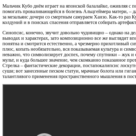
Мальчик Кубо днём играет на японской балалайке, оживляя с 
помогать проваливающейся в болезнь Альцгеймера матери, – да 
за мезальянс дочери со смертным самураем Ханзо. Как-то раз 
колдуний и в поисках спасения отправляется собирать артефак
Синопсис, конечно, звучит довольно чудовищно – однако на д
выводах и характерах, зато композиционно все же выглядит вп
понятна и смотрится естественно, а чрезмерно прихотливый с
плюс, копать необязательно, вся показываемая культура и си
неважно, что символизирует доспех, почему спутники – жук и 
мульт, и куда большее значение, чем скомканно показанное пр
Стрелка – фантастические декорации, постапокалипсис лоскутн
суши; вот занесенные песком статуи, мрачные болота или гига
талантливого применения пространственного мышления в поста