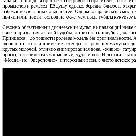
Моана – наследная принцесса островного правителя – готовитс
промыслов и ремесел. Её душу, однако, бередит близость открыт
избежание связанных опасностей. Однако отправиться в мисти
причинами, портит остров не хуже, чем пыль губила кукурузу 
Сезонно-обязательный диснеевский мульт, не падающий ниже 
своего призвания и своей судьбы, и трикстера-полубога, эдак
Принцесса – до тошноты ролевая модель без оригинальности, 
любопытные полинезийские легенды со временем ужмуться до о
крутых мелочей, отлично анимированная вода, «живые» татуир
проект, но слишком уж красивый, чудовищно. И легкий – такой 
«Моана» не «Зверополис», интересный всем, а чисто детское ра