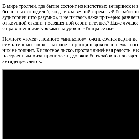
В мире троллей, где бытие состоит из кислотных вечеринок и 
беспечных сородичей, когда из-за вечной стрекозьей беззабот
аудиторией (что разумно), и не пытаясь даже примерно развл
от крупной студии, посвященной серии игрушек? Даже лучшее и
с нравственными уроками на уровне «Улицы сезам».
Немного «тачек», немного «миньонов», очень сочная картинка
симпатичный вокал – на фоне в принципе довольно неудачного
них не тошнит. Кислотное диско, простая линейная радость, н
настроенным мизантропически, должно быть забавно поглядеть
антидепрессантов.