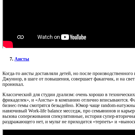
Аисты
Когда-то аисты доставляли детей, но после производственног
Джуниор, в шаге от повышения, совершает факапчик, и на свет
пронюхал.
Классический для студии дуализм: очень хорошо в технических
фрикаделек», и «Аисты» в компанию отлично вписываются. Фабу
бизнес-темы смотрятся безыдейно. Юмор чаще random-натужный
навязчивый Work-life balance месседж, про семьянинов и кар
вызова сопереживания спекулятивные, история супер-вторичная
раздражающего нет, и мульт не приходится «терпеть» и «выноси