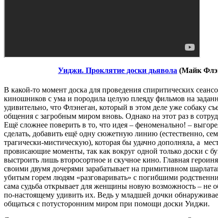
Уиджи. Проклятие доски дьявола
(Майк Флэ
В какой-то момент доска для проведения спиритических сеансо
киношников с ума и породила целую плеяду фильмов на заданн
удивительно, что Флэнеган, который в этом деле уже собаку съе
общения с загробным миром вновь. Однако на этот раз в сотру
Ещё сложнее поверить в то, что идея – феноменально! – выгорел
сделать, добавить ещё одну сюжетную линию (естественно, сем
трагически-мистическую), которая бы удачно дополняла, а мес
провисающие моменты, так как вокруг одной только доски с б
выстроить лишь второсортное и скучное кино. Главная героиня,
своими двумя дочерями зарабатывает на примитивном шарлатан
убитым горем людям «разговаривать» с погибшими родственник
сама судьба открывает для женщины новую возможность – не о
по-настоящему удивить их. Ведь у младшей дочки обнаруживае
общаться с потусторонним миром при помощи доски Уиджи.