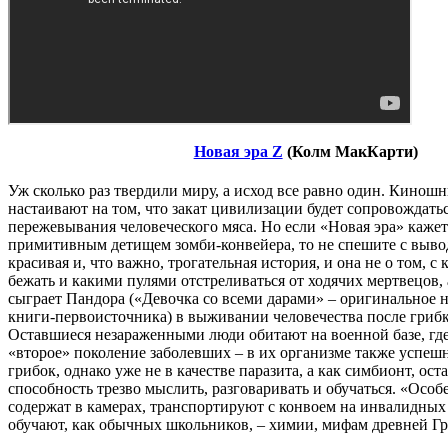
Новая эра Z
(Колм МакКарти)
Уж сколько раз твердили миру, а исход все равно один. Кинош
настаивают на том, что закат цивилизации будет сопровождать
пережевывания человеческого мяса. Но если «Новая эра» каже
примитивным детищем зомби-конвейера, то не спешите с выво
красивая и, что важно, трогательная история, и она не о том, с
бежать и какими пулями отстреливаться от ходячих мертвецов, 
сыграет Пандора («Девочка со всеми дарами» – оригинальное н
книги-первоисточника) в выживании человечества после гриб
Оставшиеся незараженными люди обитают на военной базе, г
«второе» поколение заболевших – в их организме также успеш
грибок, однако уже не в качестве паразита, а как симбионт, ост
способность трезво мыслить, разговаривать и обучаться. «Осо
содержат в камерах, транспортируют с конвоем на инвалидных 
обучают, как обычных школьников, – химии, мифам древней Гр