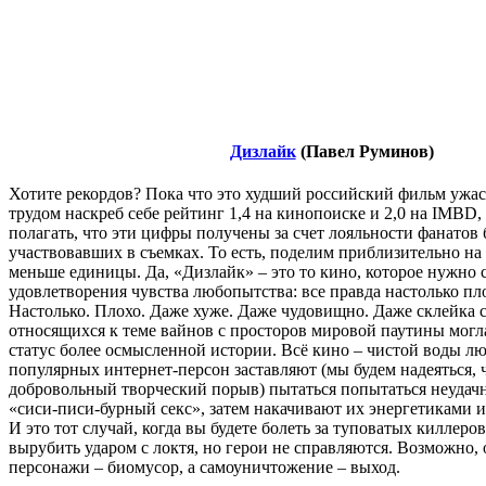
Дизлайк
(Павел Руминов)
Хотите рекордов? Пока что это худший российский фильм ужасо
трудом наскреб себе рейтинг 1,4 на кинопоиске и 2,0 на IMBD, 
полагать, что эти цифры получены за счет лояльности фанатов 
участвовавших в съемках. То есть, поделим приблизительно на 
меньше единицы. Да, «Дизлайк» – это то кино, которое нужно с
удовлетворения чувства любопытства: все правда настолько пл
Настолько. Плохо. Даже хуже. Даже чудовищно. Даже склейка 
относящихся к теме вайнов с просторов мировой паутины могл
статус более осмысленной истории. Всё кино – чистой воды лю
популярных интернет-персон заставляют (мы будем надеяться, ч
добровольный творческий порыв) пытаться попытаться неудач
«сиси-писи-бурный секс», затем накачивают их энергетиками 
И это тот случай, когда вы будете болеть за туповатых киллеро
вырубить ударом с локтя, но герои не справляются. Возможно, 
персонажи – биомусор, а самоуничтожение – выход.