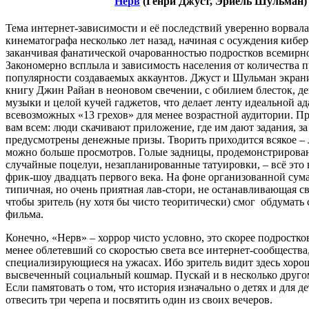
Нерв
(Генри Джуст, Эриель Шульман)
Тема интернет-зависимости и её последствий уверенно ворвала
кинематографа несколько лет назад, начиная с осуждения кибер
заканчивая фанатической очарованностью подростков всемирн
Закономерно всплыла и зависимость населения от количества п
популярности создаваемых аккаунтов. Джуст и Шульман экра
книгу Джин Райан в неоновом свечении, с обилием блесток, д
музыки и целой кучей гаджетов, что делает ленту идеальной а
всевозможных «13 грехов» для менее возрастной аудитории. П
вам всем: люди скачивают приложение, где им дают задания, з
предусмотрены денежные призы. Творить приходится всякое – 
можно больше просмотров. Голые задницы, продемонстрирова
случайные поцелуи, незапланированные татуировки, – всё это
фрик-шоу двадцать первого века. На фоне организованной сум
типичная, но очень приятная лав-стори, не останавливающая св
чтобы зритель (ну хотя бы чисто теоритически) смог обдумать
фильма.
Конечно, «Нерв» – хоррор чисто условно, это скорее подростко
менее облетевший со скоростью света все интернет-сообщества
специализирующиеся на ужасах. Ибо зритель видит здесь хоро
высвеченный социальный кошмар. Пускай и в несколько другом
Если памятовать о том, что история изначально о детях и для д
отвесить три черепа и посвятить один из своих вечеров.