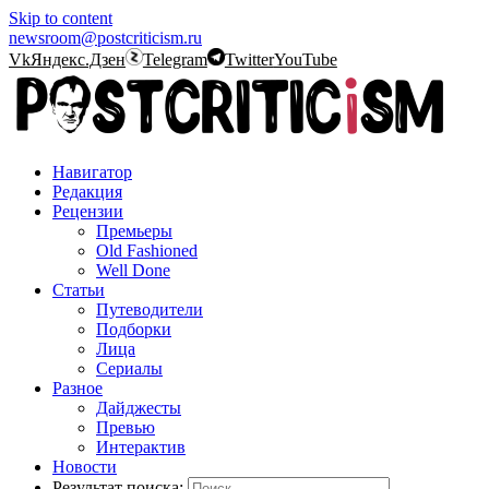
Skip to content
newsroom@postcriticism.ru
Vk
Яндекс.Дзен
Telegram
Twitter
YouTube
Навигатор
Редакция
Рецензии
Премьеры
Old Fashioned
Well Done
Статьи
Путеводители
Подборки
Лица
Сериалы
Разное
Дайджесты
Превью
Интерактив
Новости
Результат поиска: