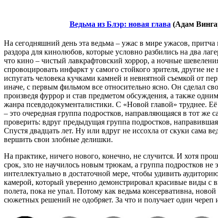
Ведьма из Блэр: новая глава
(Адам Винга
На сегодняшний день эта ведьма – ужас в мире ужасов, притча 
раздора для кинолюбов, которые условно разбились на два лаг
что кино – чистый лавкрафтовский хоррор, а ночные шевелени
спровоцировать инфаркт у самого стойкого зрителя, другие не
испугать человека кучками камней и невнятной съемкой от пер
иначе, с первым фильмом все относительно ясно. Он сделал сво
произведя фуррор и став предметом обсуждения, а также одни
жанра псевдодокументалистики. С «Новой главой» труднее. 
– это очередная группа подростков, направляющаяся в тот же с
проверить: вдруг предыдущая группа подростков, направившаяс
Спустя двадцать лет. Ну или вдруг не иссохла от скуки сама ве
вершить свои злобные делишки.
На практике, ничего нового, конечно, не случится. И хотя пр
срок, зло не научилось новым трюкам, а группа подростков н
интеллектуально в достаточной мере, чтобы удивить аудиторию
камерой, который уверенно демонстрировал красивые виды с 
полета, пока не упал. Потому как ведьма консервативна, новой
сюжетных решений не одобряет. За что и получает один череп и