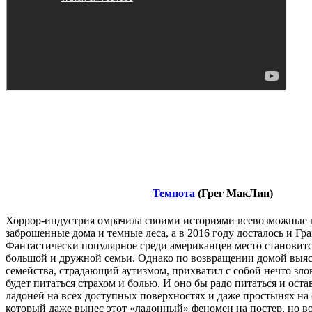
Темнота
(Грег МакЛин)
Хоррор-индустрия омрачила своими историями всевозможные 
заброшенные дома и темные леса, а в 2016 году досталось и Гр
Фантастически популярное среди американцев место становит
большой и дружной семьи. Однако по возвращении домой выяс
семейства, страдающий аутизмом, прихватил с собой нечто зло
будет питаться страхом и болью. И оно бы радо питаться и ост
ладоней на всех доступных поверхностях и даже простынях на 
который даже вынес этот «ладонный» феномен на постер, но во