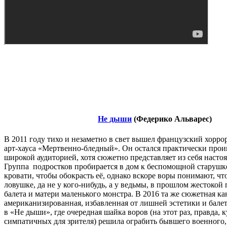
Не дыши
(Федерико Альварес)
В 2011 году тихо и незаметно в свет вышел французский хорро
арт-хауса «Мертвенно-бледный». Он остался практически пр
широкой аудиторией, хотя сюжетно представляет из себя наст
Группа подростков пробирается в дом к беспомощной старушк
кровати, чтобы обокрасть её, однако вскоре воры понимают, чт
ловушке, да не у кого-нибудь, а у ведьмы, в прошлом жестоко
балета и матери маленького монстра. В 2016 та же сюжетная кан
американизированная, избавленная от лишней эстетики и балет
в «Не дыши», где очередная шайка воров (на этот раз, правда, к
симпатичных для зрителя) решила ограбить бывшего военного, 