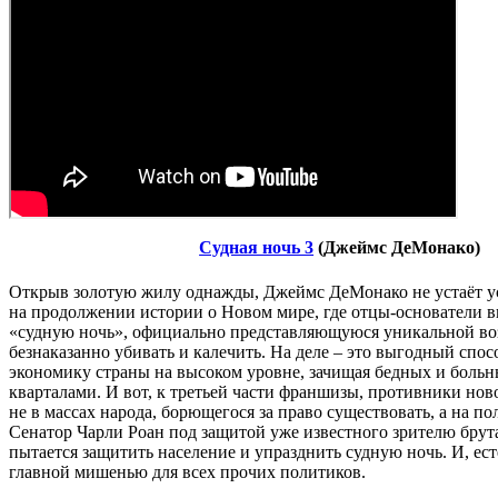
Судная ночь 3
(Джеймс ДеМонако)
Открыв золотую жилу однажды, Джеймс ДеМонако не устаёт у
на продолжении истории о Новом мире, где отцы-основатели 
«судную ночь», официально представляющуюся уникальной в
безнаказанно убивать и калечить. На деле – это выгодный спо
экономику страны на высоком уровне, зачищая бедных и боль
кварталами. И вот, к третьей части франшизы, противники но
не в массах народа, борющегося за право существовать, а на по
Сенатор Чарли Роан под защитой уже известного зрителю брут
пытается защитить население и упразднить судную ночь. И, ест
главной мишенью для всех прочих политиков.