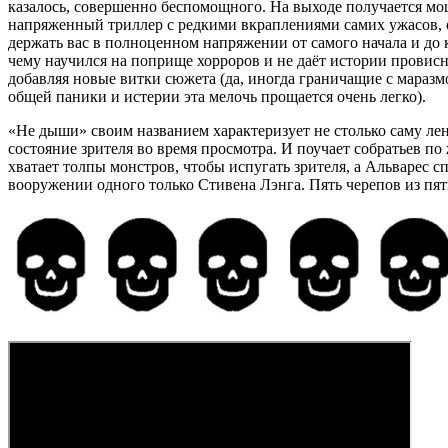
казалось, совершенно беспомощного. На выходе получается м
напряженный триллер с редкими вкраплениями самих ужасов,
держать вас в полноценном напряжении от самого начала и до к
чему научился на поприще хорроров и не даёт истории провисн
добавляя новые витки сюжета (да, иногда граничащие с маразм
общей паники и истерии эта мелочь прощается очень легко).
«Не дыши» своим названием характеризует не столько саму лен
состояние зрителя во время просмотра. И поучает собратьев по
хватает толпы монстров, чтобы испугать зрителя, а Альварес сп
вооружении одного только Стивена Лэнга. Пять черепов из пят