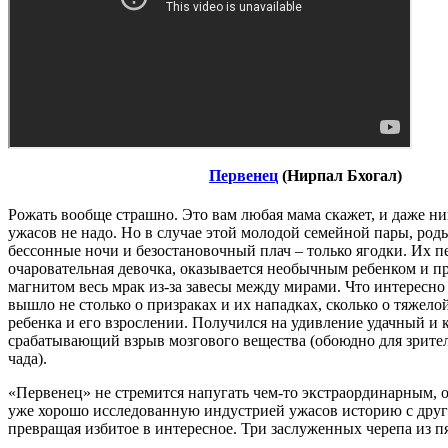
Первенец
(Нирпал Бхогал)
Рожать вообще страшно. Это вам любая мама скажет, и даже н
ужасов не надо. Но в случае этой молодой семейной пары, роды
бессонные ночи и безостановочный плач – только ягодки. Их п
очаровательная девочка, оказывается необычным ребенком и пр
магнитом весь мрак из-за завесы между мирами. Что интересно 
вышло не столько о призраках и их нападках, сколько о тяжело
ребенка и его взрослении. Получился на удивление удачный и 
срабатывающий взрыв мозгового вещества (обоюдно для зрител
чада).
«Первенец» не стремится напугать чем-то экстраординарным, 
уже хорошо исследованную индустрией ужасов историю с друг
превращая избитое в интересное. Три заслуженных черепа из п