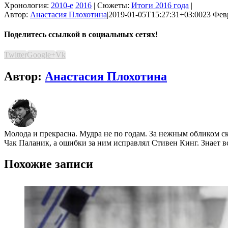
Хронология:
2010-е
2016
| Сюжеты:
Итоги 2016 года
|
Автор:
Анастасия Плохотина
|
2019-01-05T15:27:31+03:00
23 Февр
Поделитесь ссылкой в социальных сетях!
Twitter
Google+
Vk
Автор:
Анастасия Плохотина
Молода и прекрасна. Мудра не по годам. За нежным обликом ск
Чак Паланик, а ошибки за ним исправлял Стивен Кинг. Знает в
Похожие записи