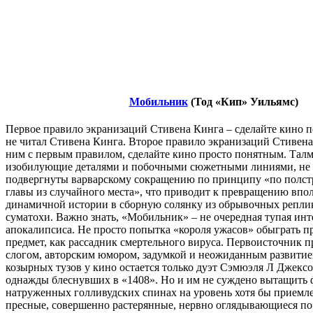
Мобильник
(Тод «Кип» Уильямс)
Первое правило экранизаций Стивена Кинга – сделайте кино п
не читал Стивена Кинга. Второе правило экранизаций Стивена
ним с первым правилом, сделайте кино просто понятным. Талм
изобилующие деталями и побочными сюжетными линиями, не 
подвергнуты варварскому сокращению по принципу «по полст
главы из случайного места», что приводит к превращению впо
динамичной истории в сборную солянку из обрывочных репли
суматохи. Важно знать, «Мобильник» – не очередная тупая инт
апокалипсиса. Не просто попытка «короля ужасов» обыграть 
предмет, как рассадник смертельного вируса. Первоисточник
слогом, авторским юмором, задумкой и неожиданным развитием
козырных тузов у кино остается только дуэт Сэмюэля Л Джекс
однажды блеснувших в «1408». Но и им не суждено вытащить 
натруженных голливудских спинах на уровень хотя бы приемле
пресные, совершенно растерянные, нервно оглядывающиеся по